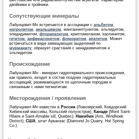
двойники и тройники.
Сопутствующие минералы
Лабунцовит-Mn встречается в ассоциации с
альбитом
,
натролитом
,
анальцимом
, манганнептунитом, эльпидитом,
эпидидимитом,
фторапатитом
, криптомеланом, каолинитом,
гетитом
,
арфведсонитом
,
флюоритом
,
апатитом
. Может
встречаться в виде замещающих выделений по
мурманиту
; образует срастания с ненадкевичитом и
эльпидитом.
Происхождение
Лабунцовит-Mn - минерал гидротермального происхождения,
как правило, входит в состав поздних гидротермальных
ассоциаций, развивающихся по щелочным породам и
связанным с ними пегматитам.
Месторождения / проявления
Лабунцовит-Mn известен в
России
(Ловозерский, Ковдорский
Хибинский массивы, Кольский полуостров);
Канаде
(Mont Saint-
Hilaire и Saint-Amable sill, Quebec);
Намибии
(Aris, Windhoek
District);
США
, штат Арканзас (Diamond Jo Quarry, Hot Spring
Co.).