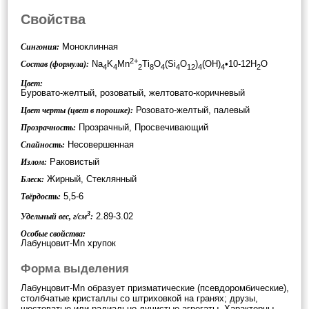
Свойства
Моноклинная
Сингония:
2+
Na
K
Mn
Ti
O
(Si
O
)
(OH)
•10-12H
O
Состав (формула):
4
4
2
8
4
4
12
4
4
2
Цвет:
Буровато-желтый, розоватый, желтовато-коричневый
Розовато-желтый, палевый
Цвет черты (цвет в порошке):
Прозрачный, Просвечивающий
Прозрачность:
Несовершенная
Спайность:
Раковистый
Излом:
Жирный, Стеклянный
Блеск:
5,5-6
Твёрдость:
3
2.89-3.02
Удельный вес, г/см
:
Особые свойства:
Лабунцовит-Mn хрупок
Форма выделения
Лабунцовит-Mn образует призматические (псевдоромбические),
столбчатые кристаллы со штриховкой на гранях; друзы,
шестоватые или радиально-лучистые агрегаты. Характерны