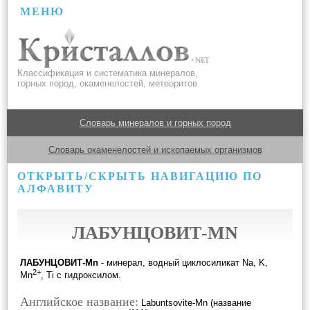
МЕНЮ
Классификация и систематика минералов,
горных пород, окаменелостей, метеоритов
Словарь минералов и горных пород
Словарь окаменелостей и ископаемых организмов
ОТКРЫТЬ/СКРЫТЬ НАВИГАЦИЮ ПО
АЛФАВИТУ
ЛАБУНЦОВИТ-MN
ЛАБУНЦОВИТ-Mn
- минерал, водный циклосиликат Na, K,
2+
Mn
, Ti с гидроксилом.
Английское название:
Labuntsovite-Mn (название