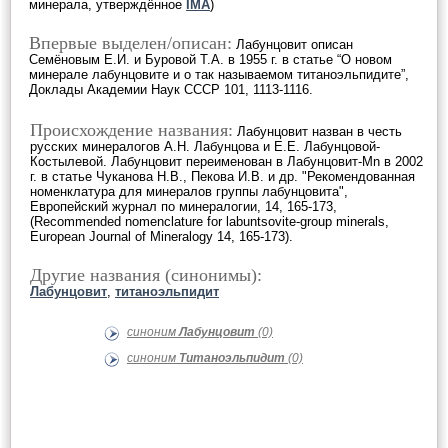
минерала, утверждённое
IMA
)
Впервые выделен/описан:
Лабунцовит описан
Семёновым Е.И. и Буровой Т.А. в 1955 г. в статье “О новом
минерале лабунцовите и о так называемом титаноэльпидите”,
Доклады Академии Наук СССР 101, 1113-1116.
Происхождение названия:
Лабунцовит назван в честь
русских минералогов А.Н. Лабунцова и Е.Е. Лабунцовой-
Костылевой. Лабунцовит переименован в Лабунцовит-Mn в 2002
г. в статье Чуканова Н.В., Пекова И.В. и др. "Рекомендованная
номенклатура для минералов группы лабунцовита",
Европейский журнал по минералогии, 14, 165-173,
(Recommended nomenclature for labuntsovite-group minerals,
European Journal of Mineralogy 14, 165-173).
Другие названия (синонимы):
Лабунцовит
,
титаноэльпидит
синоним
Лабунцовит
(0)
синоним
Титаноэльпидит
(0)