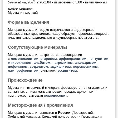
3
2.76-2.84 - измеренный; 3.00 - вычисленный
Удельный вес, г/см
:
Особые свойства:
Мурманит хрупкий
Форма выделения
Минерал мурманит редко встречается в виде хорошо
образованных кристаллах, чаще образует переслаивающиеся,
пластинчатые, радиальные и крупнозернистые агрегаты.
Сопутствующие минералы
Минерал мурманит встречается в ассоциации
с
ломоносовитом
,
эгирином
,
арфведсонитом
,
нептунитом
,
микроклином
,
альбитом
,
натролитом
,
анальцимом
,
нефелином
,
содалитом
,
эвдиалитом
,
лоренценитом
,
лампрофиллитом
, ринкитом,
уссингитом
.
Происхождение
Мурманит - вторичный минерал, формируется в пегматитах и
связанных с ними магматических породах щелочных
комплексов, замещая
ломоносовит
.
Месторождения / проявления
Минерал мурманит известен в
России
(Ловозерский,
Хибинский массивы, Кольский полуостров) и
Гренландии