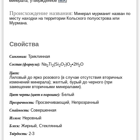
минерала, утверждённое
IMA
)
Происхождение названия:
Минерал мурманит назван по
месту находки на территории Кольского полуострова или
Мурмана.
Свойства
Триклинная
Сингония:
Na
Ti
(Si
O
)O
•2H
O
Состав (формула):
2
2
2
7
2
2
Цвет:
Лиловый до ярко розового (в случае отсутствия вторичных
изменений минерала); желтый, бурый до черного (при
замещении вторичными минералами).
Белый
Цвет черты (цвет в порошке):
Просвечивающий, Непрозрачный
Прозрачность:
Совершенная
Спайность:
Неровный
Излом:
Жирный, Стеклянный
Блеск:
2-3
Твёрдость: