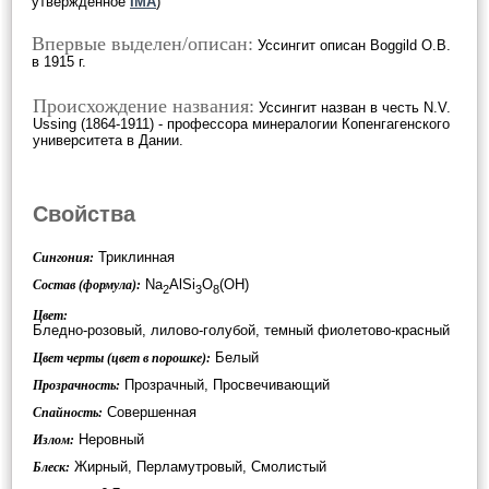
утверждённое
IMA
)
Впервые выделен/описан:
Уссингит описан Boggild O.B.
в 1915 г.
Происхождение названия:
Уссингит назван в честь N.V.
Ussing (1864-1911) - профессора минералогии Копенгагенского
университета в Дании.
Свойства
Триклинная
Сингония:
Na
AlSi
O
(OH)
Состав (формула):
2
3
8
Цвет:
Бледно-розовый, лилово-голубой, темный фиолетово-красный
Белый
Цвет черты (цвет в порошке):
Прозрачный, Просвечивающий
Прозрачность:
Совершенная
Спайность:
Неровный
Излом:
Жирный, Перламутровый, Смолистый
Блеск: