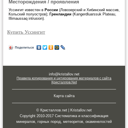
Месторождения / проявления
Уссингит известен в
России
(Ловозерский и Хибинский массив,
Кольский полуостров);
Гренландии
(Kangerdluarssuk Plateau,
Illimaussaq intrusion).
Купить Уссингит
Поделиться
info@kristallov.net
Правила копирования и цитирования материалов с сайта
Кристаллов.Net
Карта сайта
© Кристаллов.net | Kristallov.net
Copyright 2010-2017 Систематика и классификация
минералов, горных пород, метеоритов, окаменелостей