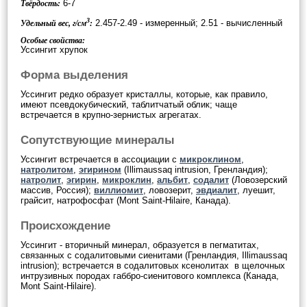
6-7
Твёрдость:
3
2.457-2.49 - измеренный; 2.51 - вычисленный
Удельный вес, г/см
:
Особые свойства:
Уссингит хрупок
Форма выделения
Уссингит редко образует кристаллы, которые, как правило,
имеют псевдокубический, таблитчатый облик; чаще
встречается в крупно-зернистых агрегатах.
Сопутствующие минералы
Уссингит встречается в ассоциации с
микроклином
,
натролитом
,
эгирином
(Illimaussaq intrusion, Гренландия);
натролит
,
эгирин
,
микроклин
,
альбит
,
содалит
(Ловозерский
массив, Россия);
виллиомит
, ловозерит,
эвдиалит
, луешит,
грайсит, натрофосфат (Mont Saint-Hilaire, Канада).
Происхождение
Уссингит - вторичный минерал, образуется в пегматитах,
связанных с содалитовыми сиенитами (Гренландия, Illimaussaq
intrusion); встречается в содалитовых ксенолитах в щелочных
интрузивных породах габбро-сиенитового комплекса (Канада,
Mont Saint-Hilaire).