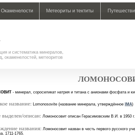
Окаменелости
Метеориты и тектиты
Путешестви
ия и систематика минералов,
д, окаменелостей, метеоритов
ЛОМОНОСОВ
СОВИТ
- минерал, соросиликат натрия и титана с анионами фосфата и к
кое название:
Lomonosovite (название минерала, утверждённое
IMA
)
 выделен/описан:
Ломоносовит описан Герасимовским В.И. в 1950 г.
ждение названия:
Ломоносовит назван в честь первого русского у
а, 1711-1765.