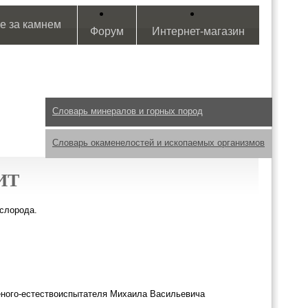
е за камнем
Форум
Интернет-магазин
Словарь минералов и горных пород
Словарь окаменелостей и ископаемых организмов
ИТ
ислорода.
ченого-естествоиспытателя Михаила Васильевича