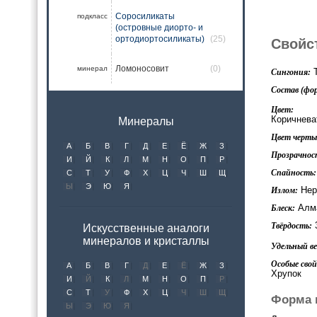
Соросиликаты
подкласс
(островные диорто- и
ортодиортосиликаты)
(25)
Свойс
Ломоносовит
(0)
минерал
Т
Сингония:
Состав (фор
Цвет:
Коричнева
Минералы
Цвет черты 
А
Б
В
Г
Д
Е
Ё
Ж
З
Прозрачнос
И
Й
К
Л
М
Н
О
П
Р
Спайность:
С
Т
У
Ф
Х
Ц
Ч
Ш
Щ
Ы
Э
Ю
Я
Нер
Излом:
Алма
Блеск:
Твёрдость:
Искусственные аналоги
минералов и кристаллы
Удельный вес
Особые свой
А
Б
В
Г
Д
Е
Ё
Ж
З
Хрупок
И
Й
К
Л
М
Н
О
П
Р
С
Т
У
Ф
Х
Ц
Ч
Ш
Щ
Форма 
Ы
Э
Ю
Я