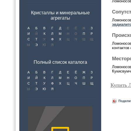
Ломоносов
Сопутс
Кристаллы и минеральные
агрегаты
Ломоносов
эвдиалит
А
Б
В
Г
Д
Е
Ё
Ж
З
И
Й
К
Л
М
Н
О
П
Р
Происх
С
Т
У
Ф
Х
Ц
Ч
Ш
Щ
Ломоносов
Ы
Э
Ю
Я
контактов 
Местор
Полный список каталога
Ломоносов
Кукисвумч
А
Б
В
Г
Д
Е
Ё
Ж
З
И
Й
К
Л
М
Н
О
П
Р
С
Т
У
Ф
Х
Ц
Ч
Ш
Щ
Купить 
Ы
Э
Ю
Я
Подели