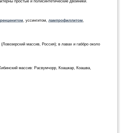
актерны простые и полисинтетические двойники.
ренценитом
, уссингитом,
лампрофиллитом
,
(Ловозерский массив, Россия); в лавах и габбро около
Хибинский массив: Расвумчорр, Коашкар, Коашва,