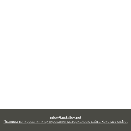
info@kristallov.net
Правила копирования и цитирования материалов с сайта Кристаллов.Net