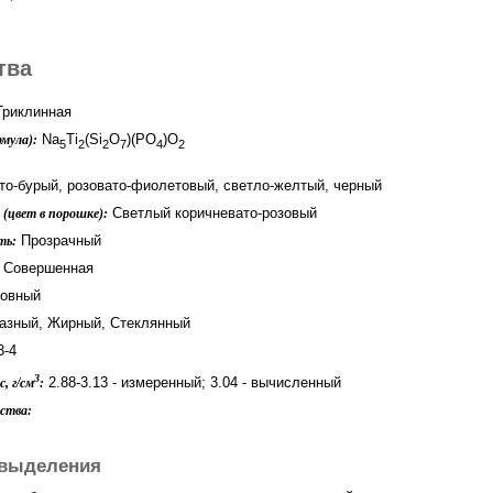
тва
риклинная
Na
Ti
(Si
O
)(PO
)O
мула):
5
2
2
7
4
2
то-бурый, розовато-фиолетовый, светло-желтый, черный
Светлый коричневато-розовый
(цвет в порошке):
Прозрачный
ть:
Совершенная
овный
зный, Жирный, Стеклянный
3-4
3
2.88-3.13 - измеренный; 3.04 - вычисленный
, г/см
:
ства:
выделения