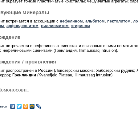
ит образует тонкие пластинчатые кристаллы; чешуйчатые агрегаты; хар
твующие минералы
ит встречается в ассоциации с
нефелином
,
альбитом
,
пектолитом
,
ло
ом
,
арфведсонитом
,
виллиомитом
,
эгирином
.
ождение
ит встречается в нефелиновых сиенитах и связанных с ними пегматитах 
с нефелиновыми сиенитами (Гренландия, Illimaussaq intrusion).
ождения / проявления
ит распространен в
России
(Ловозерский массив: Умбозерский рудник; 
оррр);
Гренландии
(Kvanefjeld Plateau, Illimaussaq intrusion).
Ломоносовит
ться