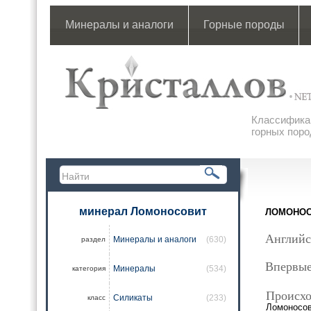
Минералы и аналоги
Горные породы
Классификац
горных поро
минерал Ломоносовит
ЛОМОНО
Английс
Минералы и аналоги
(630)
раздел
Впервые
Минералы
(534)
категория
Происхо
Силикаты
(233)
класс
Ломоносов