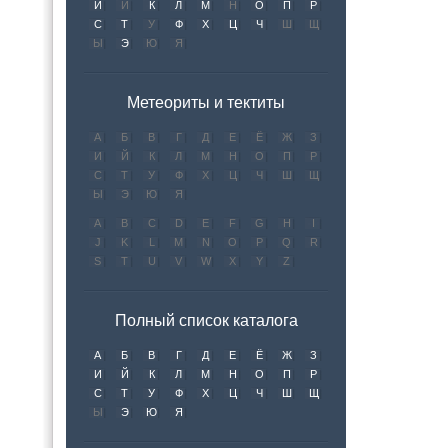
И
Й
К
Л
М
Н
О
П
Р
С
Т
У
Ф
Х
Ц
Ч
Ш
Щ
Ы
Э
Ю
Я
Метеориты и тектиты
А
Б
В
Г
Д
Е
Ё
Ж
З
И
Й
К
Л
М
Н
О
П
Р
С
Т
У
Ф
Х
Ц
Ч
Ш
Щ
Ы
Э
Ю
Я
A
B
C
D
E
F
G
H
I
J
K
L
M
N
O
P
Q
R
S
T
U
V
W
X
Y
Z
Полный список каталога
А
Б
В
Г
Д
Е
Ё
Ж
З
И
Й
К
Л
М
Н
О
П
Р
С
Т
У
Ф
Х
Ц
Ч
Ш
Щ
Ы
Э
Ю
Я