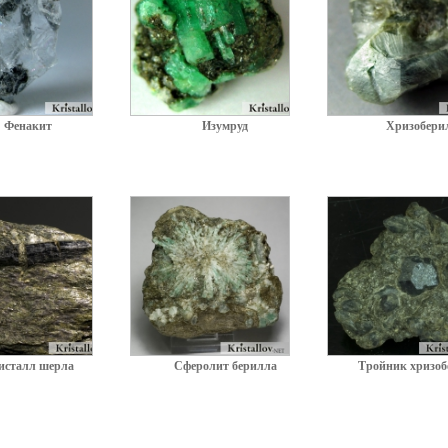
Фенакит
Изумруд
Хризобери
исталл шерла
Сферолит берилла
Тройник хризоб