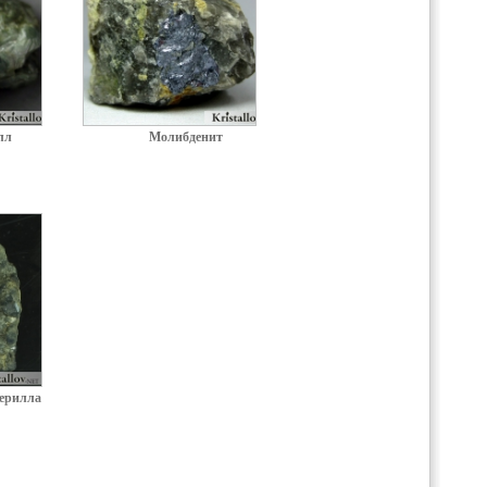
лл
Молибденит
ерилла