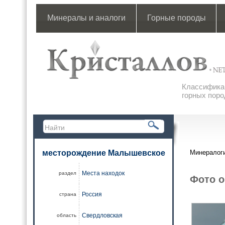
Минералы и аналоги
Горные породы
Классификац
горных поро
месторождение Малышевское
Минералоги
Места находок
раздел
Фото о
Россия
страна
Свердловская
область