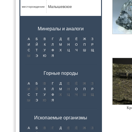
Малышевское
месторождение
Минералы и аналоги
А
Б
В
Г
Д
Е
Ё
Ж
З
И
Й
К
Л
М
Н
О
П
Р
С
Т
У
Ф
Х
Ц
Ч
Ш
Щ
Ы
Э
Ю
Я
Горные породы
А
Б
В
Г
Д
Е
Ё
Ж
З
И
Й
К
Л
М
Н
О
П
Р
С
Т
У
Ф
Х
Ц
Ч
Ш
Щ
Ы
Э
Ю
Я
Кр
Ископаемые организмы
А
Б
В
Г
Д
Е
Ё
Ж
З