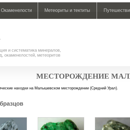
Окаменелости
Метеориты и тектиты
Путешестви
ия и систематика минералов,
д, окаменелостей, метеоритов
МЕСТОРОЖДЕНИЕ МА
ческие находки на Малышевском месторождении (Средний Урал).
бразцов