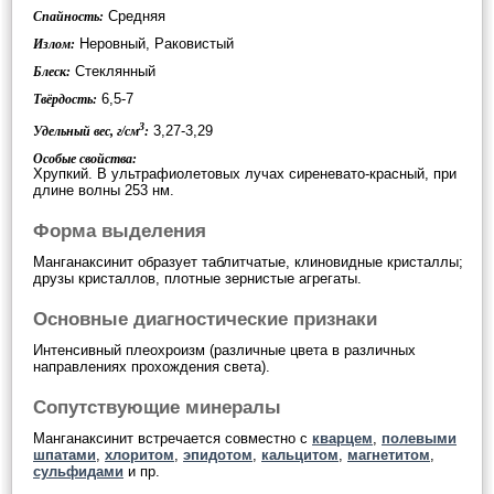
Средняя
Спайность:
Неровный, Раковистый
Излом:
Стеклянный
Блеск:
6,5-7
Твёрдость:
3
3,27-3,29
Удельный вес, г/см
:
Особые свойства:
Хрупкий. В ультрафиолетовых лучах сиреневато-красный, при
длине волны 253 нм.
Форма выделения
Манганаксинит образует таблитчатые, клиновидные кристаллы;
друзы кристаллов, плотные зернистые агрегаты.
Основные диагностические признаки
Интенсивный плеохроизм (различные цвета в различных
направлениях прохождения света).
Сопутствующие минералы
Манганаксинит встречается совместно с
кварцем
,
полевыми
шпатами
,
хлоритом
,
эпидотом
,
кальцитом
,
магнетитом
,
сульфидами
и пр.