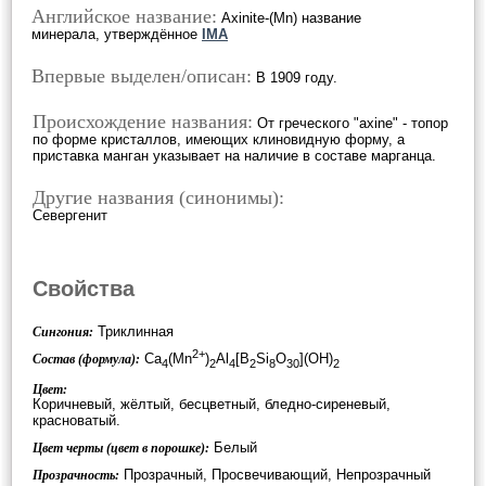
Английское название:
Axinite-(Mn) название
минерала, утверждённое
IMA
Впервые выделен/описан:
В 1909 году.
Происхождение названия:
От греческого "axine" - топор
по форме кристаллов, имеющих клиновидную форму, а
приставка манган указывает на наличие в составе марганца.
Другие названия (синонимы):
Севергенит
Свойства
Триклинная
Сингония:
2+
Ca
(Mn
)
Al
[B
Si
O
](OH)
Состав (формула):
4
2
4
2
8
30
2
Цвет:
Коричневый, жёлтый, бесцветный, бледно-сиреневый,
красноватый.
Белый
Цвет черты (цвет в порошке):
Прозрачный, Просвечивающий, Непрозрачный
Прозрачность: