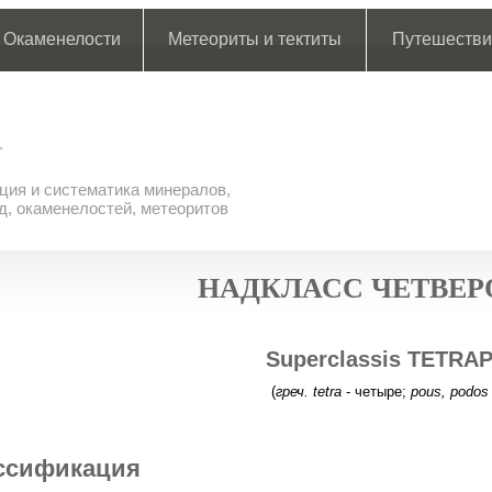
Окаменелости
Метеориты и тектиты
Путешестви
ия и систематика минералов,
д, окаменелостей, метеоритов
НАДКЛАСС ЧЕТВЕР
Superclassis TETRA
(
греч. tetra
- четыре;
pous, podos
ссификация