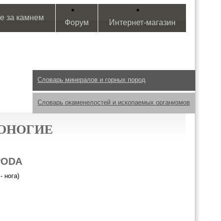
е за камнем
Форум
Интернет-магазин
Словарь минералов и горных пород
Словарь окаменелостей и ископаемых организмов
ОНОГИЕ
PODA
- нога)