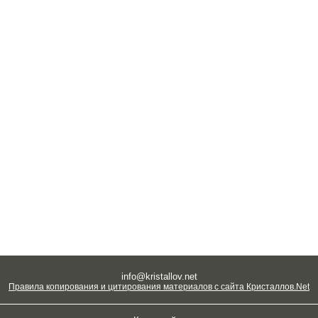
info@kristallov.net
Правила копирования и цитирования материалов с сайта Кристаллов.Net