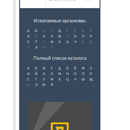
Ископаемые организмы
А
Б
В
Г
Д
Е
Ё
Ж
З
И
Й
К
Л
М
Н
О
П
Р
С
Т
У
Ф
Х
Ц
Ч
Ш
Щ
Ы
Э
Ю
Я
Полный список каталога
А
Б
В
Г
Д
Е
Ё
Ж
З
И
Й
К
Л
М
Н
О
П
Р
С
Т
У
Ф
Х
Ц
Ч
Ш
Щ
Ы
Э
Ю
Я