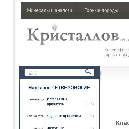
Минералы и аналоги
Горные породы
Классификац
горных поро
Надкласс ЧЕТВЕРОНОГИЕ
Ископаемые
категория
организмы
(106)
Ядерные организмы
(106)
надцарство
Кла
Животные
(106)
царство