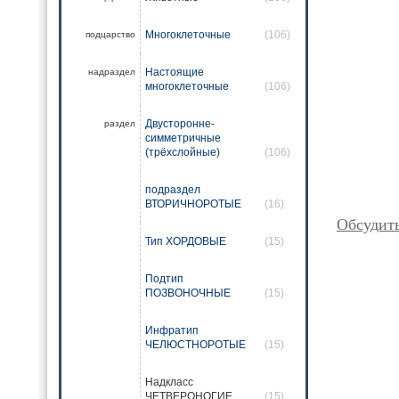
Многоклеточные
(106)
подцарство
Настоящие
надраздел
многоклеточные
(106)
Двусторонне-
раздел
симметричные
(трёхслойные)
(106)
подраздел
ВТОРИЧНОРОТЫЕ
(16)
Обсудит
Тип ХОРДОВЫЕ
(15)
Подтип
ПОЗВОНОЧНЫЕ
(15)
Инфратип
ЧЕЛЮСТНОРОТЫЕ
(15)
Надкласс
ЧЕТВЕРОНОГИЕ
(15)