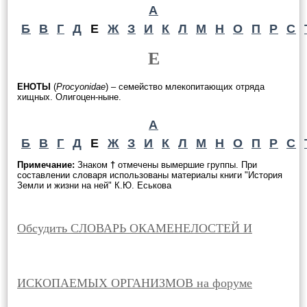
А
Б
В
Г
Д
Е
Ж
З
И
К
Л
М
Н
О
П
Р
С
Е
ЕНОТЫ
(
Procyonidae
) – семейство млекопитающих отряда
хищных. Олигоцен-ныне.
А
Б
В
Г
Д
Е
Ж
З
И
К
Л
М
Н
О
П
Р
С
Примечание:
Знаком
†
отмечены вымершие группы. При
составлении словаря использованы материалы книги "История
Земли и жизни на ней" К.Ю. Еськова
Обсудить СЛОВАРЬ ОКАМЕНЕЛОСТЕЙ И
ИСКОПАЕМЫХ ОРГАНИЗМОВ на форуме