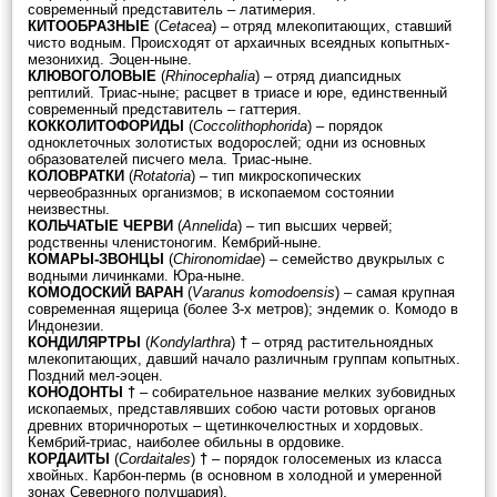
современный представитель – латимерия.
КИТООБРАЗНЫЕ
(
Cetacea
) – отряд млекопитающих, ставший
чисто водным. Происходят от архаичных всеядных копытных-
мезонихид. Эоцен-ныне.
КЛЮВОГОЛОВЫЕ
(
Rhinocephalia
) – отряд диапсидных
рептилий. Триас-ныне; расцвет в триасе и юре, единственный
современный представитель – гаттерия.
КОККОЛИТОФОРИДЫ
(
Coccolithophorida
) – порядок
одноклеточных золотистых водорослей; одни из основных
образователей писчего мела. Триас-ныне.
КОЛОВРАТКИ
(
Rotatoria
) – тип микроскопических
червеобразнных организмов; в ископаемом состоянии
неизвестны.
КОЛЬЧАТЫЕ ЧЕРВИ
(
Annelida
) – тип высших червей;
родственны членистоногим. Кембрий-ныне.
КОМАРЫ-ЗВОНЦЫ
(
Chironomidae
) – семейство двукрылых с
водными личинками. Юра-ныне.
КОМОДОСКИЙ ВАРАН
(
Varanus komodoensis
) – самая крупная
современная ящерица (более 3-х метров); эндемик о. Комодо в
Индонезии.
КОНДИЛЯРТРЫ
(
Kondylarthra
)
†
– отряд растительноядных
млекопитающих, давший начало различным группам копытных.
Поздний мел-эоцен.
КОНОДОНТЫ †
– собирательное название мелких зубовидных
ископаемых, представлявших собою части ротовых органов
древних вторичноротых – щетинкочелюстных и хордовых.
Кембрий-триас, наиболее обильны в ордовике.
КОРДАИТЫ
(
Cordaitales
)
†
– порядок голосеменых из класса
хвойных. Карбон-пермь (в основном в холодной и умеренной
зонах Северного полушария).