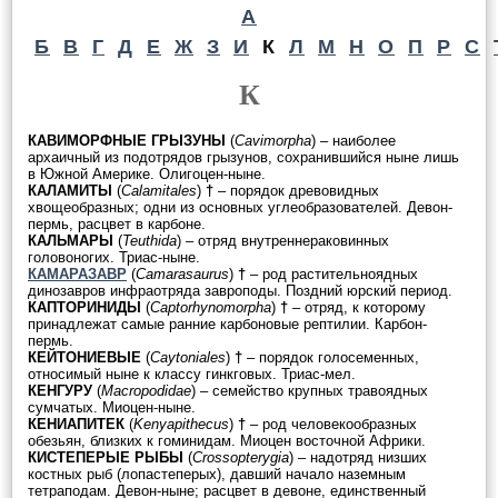
А
Б
В
Г
Д
Е
Ж
З
И
К
Л
М
Н
О
П
Р
С
К
КАВИМОРФНЫЕ ГРЫЗУНЫ
(
Cavimorpha
) – наиболее
архаичный из подотрядов грызунов, сохранившийся ныне лишь
в Южной Америке. Олигоцен-ныне.
КАЛАМИТЫ
(
Calamitales
)
†
– порядок древовидных
хвощеобразных; одни из основных углеобразователей. Девон-
пермь, расцвет в карбоне.
КАЛЬМАРЫ
(
Teuthida
) – отряд внутреннераковинных
головоногих. Триас-ныне.
КАМАРАЗАВР
(
Camarasaurus
)
†
– род растительноядных
динозавров инфраотряда завроподы. Поздний юрский период.
КАПТОРИНИДЫ
(
Captorhynomorpha
)
†
– отряд, к которому
принадлежат самые ранние карбоновые рептилии. Карбон-
пермь.
КЕЙТОНИЕВЫЕ
(
Caytoniales
)
†
– порядок голосеменных,
относимый ныне к классу гинкговых. Триас-мел.
КЕНГУРУ
(
Macropodidae
) – семейство крупных травоядных
сумчатых. Миоцен-ныне.
КЕНИАПИТЕК
(
Kenyapithecus
)
†
– род человекообразных
обезьян, близких к гоминидам. Миоцен восточной Африки.
КИСТЕПЕРЫЕ РЫБЫ
(
Crossopterygia
) – надотряд низших
костных рыб (лопастеперых), давший начало наземным
тетраподам. Девон-ныне; расцвет в девоне, единственный