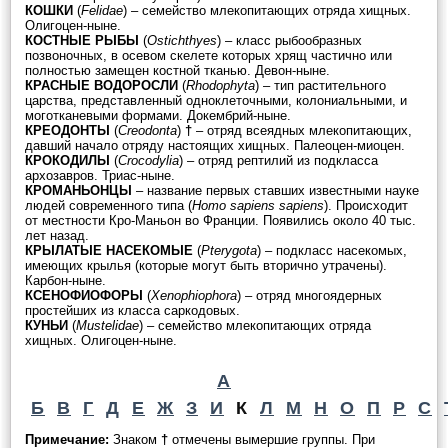
КОШКИ
(
Felidae
) – семейство млекопитающих отряда хищных.
Олигоцен-ныне.
КОСТНЫЕ РЫБЫ
(
Ostichthyes
) – класс рыбообразных
позвоночных, в осевом скелете которых хрящ частично или
полностью замещен костной тканью. Девон-ныне.
КРАСНЫЕ ВОДОРОСЛИ
(
Rhodophyta
) – тип растительного
царства, представленный одноклеточными, колониальными, и
моготканевыми формами. Докембрий-ныне.
КРЕОДОНТЫ
(
Creodonta
)
†
– отряд всеядных млекопитающих,
давший начало отряду настоящих хищных. Палеоцен-миоцен.
КРОКОДИЛЫ
(
Crocodylia
) – отряд рептилий из подкласса
архозавров. Триас-ныне.
КРОМАНЬОНЦЫ
– название первых ставших известными науке
людей современного типа (
Homo sapiens sapiens
). Происходит
от местности Кро-Маньон во Франции. Появились около 40 тыс.
лет назад.
КРЫЛАТЫЕ НАСЕКОМЫЕ
(
Pterygota
) – подкласс насекомых,
имеющих крылья (которые могут быть вторично утрачены).
Карбон-ныне.
КСЕНОФИОФОРЫ
(
Xenophiophora
) – отряд многоядерных
простейших из класса саркодовых.
КУНЬИ
(
Mustelidae
) – семейство млекопитающих отряда
хищных. Олигоцен-ныне.
А
Б
В
Г
Д
Е
Ж
З
И
К
Л
М
Н
О
П
Р
С
Примечание:
Знаком
†
отмечены вымершие группы. При