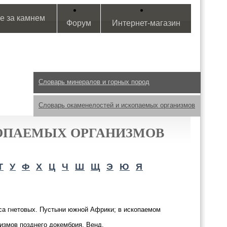
е за камнем
Форум
Интернет-магазин
Словарь минералов и горных пород
Словарь окаменелостей и ископаемых организмов
ОПАЕМЫХ ОРГАНИЗМОВ
Т
У
Ф
Х
Ц
Ч
Ш
Щ
Э
Ю
Я
са гнетовых. Пустыни южной Африки; в ископаемом
измов позднего докембрия. Венд.