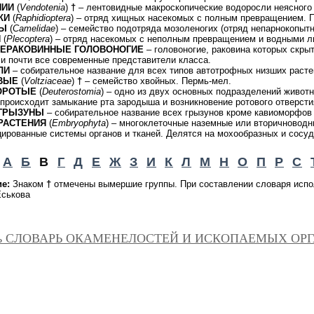
НИИ
(
Vendotenia
)
†
– лентовидные макроскопические водоросли неясного
КИ
(
Raphidioptera
) – отряд хищных насекомых с полным превращением. П
Ы
(
Camelidae
) – семейство подотряда мозоленогих (отряд непарнокопытн
И
(
Plecoptera
) – отряд насекомых с неполным превращением и водными л
НЕРАКОВИННЫЕ ГОЛОВОНОГИЕ
– головоногие, раковина которых скрыт
и почти все современные представители класса.
ЛИ
– собирательное название для всех типов автотрофных низших расте
ВЫЕ
(
Voltziaceae
)
†
– семейство хвойных. Пермь-мел.
ОРОТЫЕ
(
Deuterostomia
) – одно из двух основных подразделений животн
 происходит замыкание рта зародыша и возникновение ротового отверсти
ГРЫЗУНЫ
– собирательное название всех грызунов кроме кавиоморфов 
РАСТЕНИЯ
(
Embryophyta
) – многоклеточные наземные или вторичноводн
рованные системы органов и тканей. Делятся на мохообразных и сосу
А
Б
В
Г
Д
Е
Ж
З
И
К
Л
М
Н
О
П
Р
С
е:
Знаком
†
отмечены вымершие группы. При составлении словаря испо
Еськова
ть СЛОВАРЬ ОКАМЕНЕЛОСТЕЙ И ИСКОПАЕМЫХ ОРГ