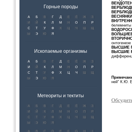
ВЕНДОТЕ
Горные породы
ВЕРБЛЮД
ВЕРБЛЮД
ВЕСНЯНК
А
Б
В
Г
Д
Е
Ё
Ж
З
ВНУТРЕН
И
Й
К
Л
М
Н
О
П
Р
белемниты 
С
Т
У
Ф
Х
Ц
Ч
Ш
Щ
ВОДОРОС
Ы
Э
Ю
Я
ВОЛЬЦИЕ
ВТОРИЧН
онтогенезе
ВЫСШИЕ 
Ископаемые организмы
ВЫСШИЕ 
дифференци
А
Б
В
Г
Д
Е
Ё
Ж
З
И
Й
К
Л
М
Н
О
П
Р
С
Т
У
Ф
Х
Ц
Ч
Ш
Щ
Примечани
Ы
Э
Ю
Я
ней" К.Ю. 
Метеориты и тектиты
Обсуди
А
Б
В
Г
Д
Е
Ё
Ж
З
И
Й
К
Л
М
Н
О
П
Р
С
Т
У
Ф
Х
Ц
Ч
Ш
Щ
Ы
Э
Ю
Я
A
B
C
D
E
F
G
H
I