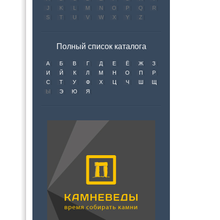
J
K
L
M
N
O
P
Q
R
S
T
U
V
W
X
Y
Z
Полный список каталога
А
Б
В
Г
Д
Е
Ё
Ж
З
И
Й
К
Л
М
Н
О
П
Р
С
Т
У
Ф
Х
Ц
Ч
Ш
Щ
Ы
Э
Ю
Я