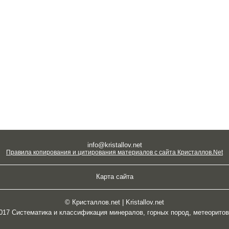
info@kristallov.net
Правила копирования и цитирования материалов с сайта Кристаллов.Net
Карта сайта
© Кристаллов.net | Kristallov.net
2017 Систематика и классификация минералов, горных пород, метеорито