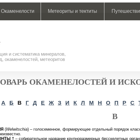
Окаменелости
Метеориты и тектиты
Путешестви
ия и систематика минералов,
д, окаменелостей, метеоритов
ОВАРЬ ОКАМЕНЕЛОСТЕЙ И ИСК
А
Б
В
Г
Д
Е
Ж
З
И
К
Л
М
Н
О
П
Р
С
В
ИЯ
(
Welwitschia
) – голосеменное, формирующее отдельный порядок клас
неизвестно.
ОНТЫ †
– собирательное название крупноразмерных бесскелетных орган