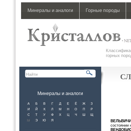
Минералы и аналоги
Горные породы
Классификац
горных поро
СЛ
Минералы и аналоги
А
Б
В
Г
Д
Е
Ё
Ж
З
И
Й
К
Л
М
Н
О
П
Р
С
Т
У
Ф
Х
Ц
Ч
Ш
Щ
Ы
Э
Ю
Я
ВЕЛЬВИЧ
состоянии 
ВЕНДОБИ