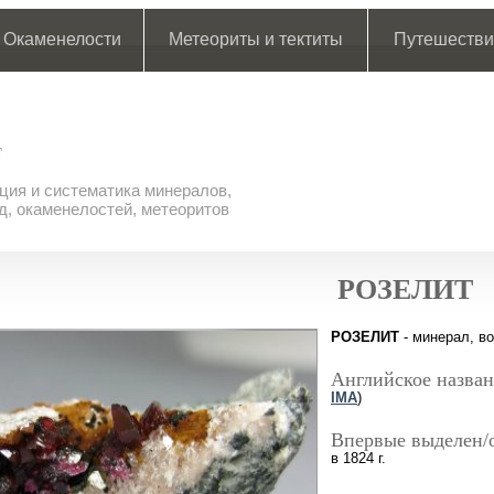
Окаменелости
Метеориты и тектиты
Путешестви
ия и систематика минералов,
д, окаменелостей, метеоритов
РОЗЕЛИТ
РОЗЕЛИТ
- минерал, во
Английское назван
IMA
)
Впервые выделен/
в 1824 г.