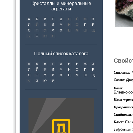
Кристаллы и минеральные
агрегаты
А
Б
В
Г
Д
Е
Ё
Ж
З
И
Й
К
Л
М
Н
О
П
Р
С
Т
У
Ф
Х
Ц
Ч
Ш
Щ
Ы
Э
Ю
Я
Полный список каталога
Свойс
А
Б
В
Г
Д
Е
Ё
Ж
З
И
Й
К
Л
М
Н
О
П
Р
М
Сингония:
С
Т
У
Ф
Х
Ц
Ч
Ш
Щ
Состав (фор
Ы
Э
Ю
Я
Цвет:
Бледно-ро
Цвет черты 
Прозрачнос
Спайность:
Стек
Блеск:
Твёрдость: