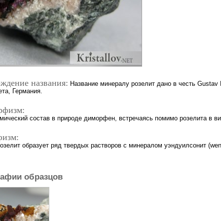
ждение названия:
Название минералу розелит дано в честь Gustav 
ета, Германия.
рфизм:
мический состав в природе диморфен, встречаясь помимо розелита в виде
физм:
озелит образует ряд твердых растворов с минералом уэндуилсонит (wend
афии образцов