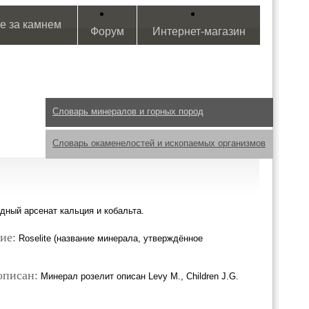
е за камнем
Форум
Интернет-магазин
Словарь минералов и горных пород
Словарь окаменелостей и ископаемых организмов
дный арсенат кальция и кобальта.
ие:
Roselite (название минерала, утверждённое
описан:
Минерал розелит описан Levy M., Children J.G.