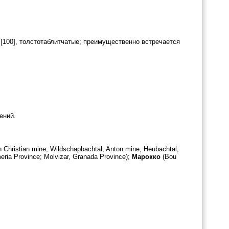
[100], толстотаблитчатые; преимущественно встречается
ений.
 Christian mine, Wildschapbachtal; Anton mine, Heubachtal,
eria Province; Molvizar, Granada Province);
Марокко
(Bou