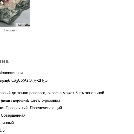
Розелит
тва
оноклинная
Ca
Co(AsO
)
•2H
O
мула):
2
4
2
2
зовый до темно-розового, окраска может быть зональной
Светло-розовый
(цвет в порошке):
Прозрачный, Просвечивающий
ть:
Совершенная
лянный
3,5