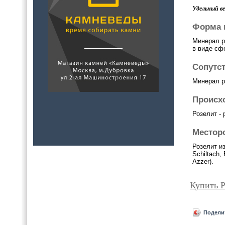
Удельный вес
Форма 
Минерал р
в виде сфе
Сопутс
Минерал р
Происх
Розелит -
Местор
Розелит и
Schiltach,
Azzer).
Купить Р
Подели