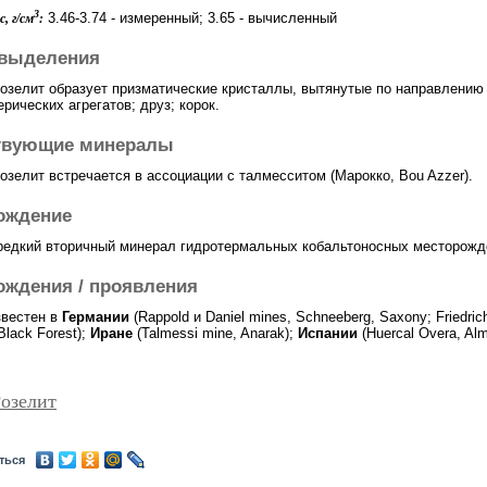
3
3.46-3.74 - измеренный; 3.65 - вычисленный
, г/см
:
выделения
озелит образует призматические кристаллы, вытянутые по направлению 
рических агрегатов; друз; корок.
твующие минералы
озелит встречается в ассоциации с талмесситом (Марокко, Bou Azzer).
ождение
 редкий вторичный минерал гидротермальных кобальтоносных месторожд
ождения / проявления
звестен в
Германии
(Rappold и Daniel mines, Schneeberg, Saxony; Friedrich
 Black Forest);
Иране
(Talmessi mine, Anarak);
Испании
(Huercal Overa, Alm
озелит
ться