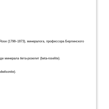
Rose (1798–1873), минералога, профессора Берлинского
 минерала бета-розелит (beta-roselite).
wilsonite).