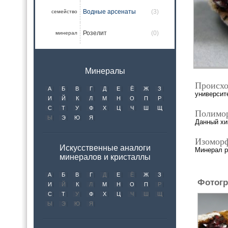
Водные арсенаты
(3)
семейство
Розелит
(0)
минерал
Минералы
Происхо
А
Б
В
Г
Д
Е
Ё
Ж
З
университ
И
Й
К
Л
М
Н
О
П
Р
С
Т
У
Ф
Х
Ц
Ч
Ш
Щ
Полимо
Ы
Э
Ю
Я
Данный хи
Изомор
Искусственные аналоги
Минерал р
минералов и кристаллы
А
Б
В
Г
Д
Е
Ё
Ж
З
Фотогр
И
Й
К
Л
М
Н
О
П
Р
С
Т
У
Ф
Х
Ц
Ч
Ш
Щ
Ы
Э
Ю
Я