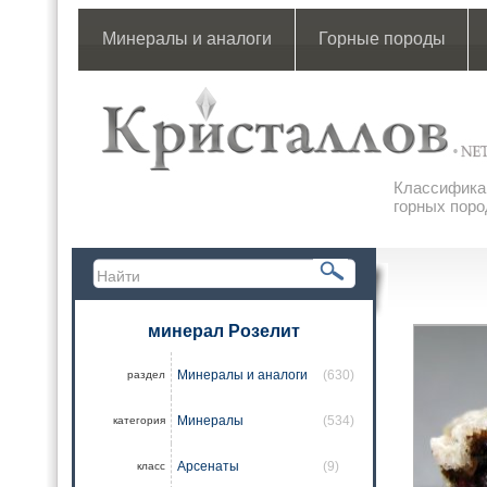
Минералы и аналоги
Горные породы
Классификац
горных поро
минерал Розелит
Минералы и аналоги
(630)
раздел
Минералы
(534)
категория
Арсенаты
(9)
класс