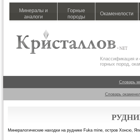
Минералы и
Горные
Окаменелости
аналоги
породы
Классификация и 
горных пород, ок
Словарь м
Словарь окаменел
РУДНИ
Минералогические находки на руднике Fuka mine, остров Хонсю, Яп