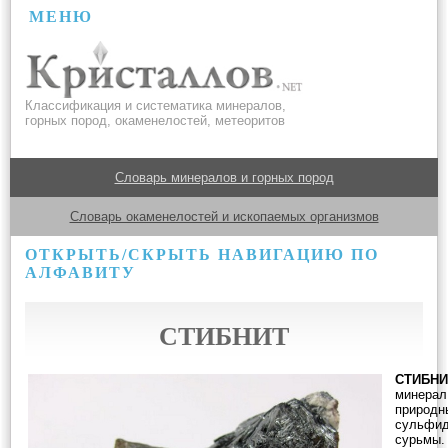
МЕНЮ
Классификация и систематика минералов,
горных пород, окаменелостей, метеоритов
Словарь минералов и горных пород
Словарь окаменелостей и ископаемых организмов
ОТКРЫТЬ/СКРЫТЬ НАВИГАЦИЮ ПО
АЛФАВИТУ
СТИБНИТ
СТИБНИ
минерал
природн
сульфи
сурьмы.