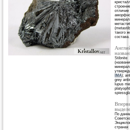
кристал
строение
отличие 
аморфно
минерал
метасти
(metastib
такого ж
состава.
Англи
назван
Stibnite
(названи
минерал
утвержд
IMA
); an
grey ant
lupus me
platyopht
spiessgl
Вперв
выделе
По данн
Советск
Энцикло
странах