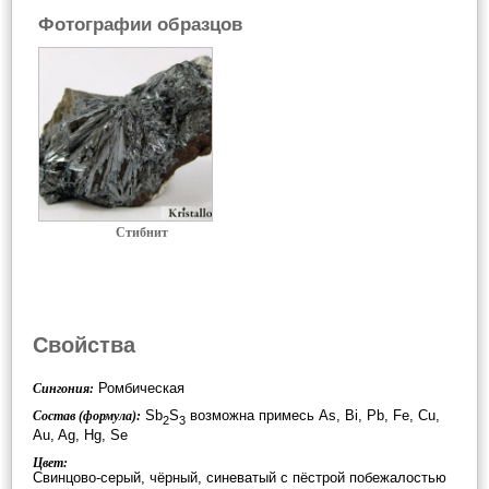
Фотографии образцов
Стибнит
Свойства
Ромбическая
Сингония:
Sb
S
возможна примесь As, Bi, Pb, Fe, Cu,
Состав (формула):
2
3
Au, Ag, Hg, Se
Цвет:
Свинцово-серый, чёрный, синеватый с пёстрой побежалостью