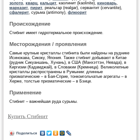
золото
,
кварц
,
кальцит
, каолинит (kaolinite),
киноварь
,
марказит
,
пирит
, реальгар (realgar), сервантит (cervantite),
сфалерит
, сурьма (antimony),
флюорит
Происхождение
Стибнит имеет гидротермальное происхождение.
Месторождения / проявления
Самые крупные кристаллы стибнита были найдены на руднике
Исинокава, Сикоку, Япония. Также стибнит добывают в Китае
(рудник Сикуаншань, Хунань), в США (Манхэттэн, Невада), в
Киргизии (Кадамджай), в Словакии (Кремница). Великолепные
кристаллы распространены в Румынии: длинные
призматические – в Бая-Сприе, тонкоигольчатые агрегаты – в
Херже, толстые призматические – в Бэице.
Применение
Стибнит – важнейшая руда сурьмы.
Купить Стибнит
Поделиться