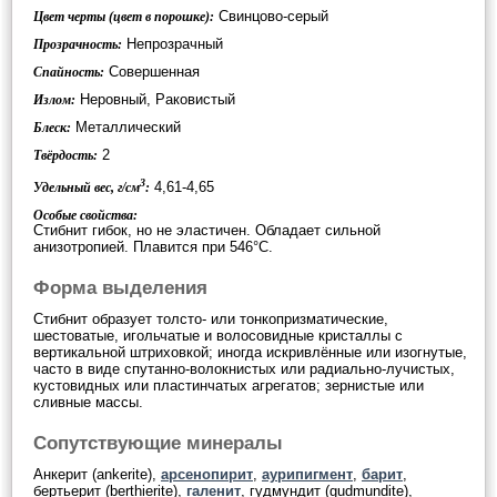
Свинцово-серый
Цвет черты (цвет в порошке):
Непрозрачный
Прозрачность:
Совершенная
Спайность:
Неровный, Раковистый
Излом:
Металлический
Блеск:
2
Твёрдость:
3
4,61-4,65
Удельный вес, г/см
:
Особые свойства:
Стибнит гибок, но не эластичен. Обладает сильной
анизотропией. Плавится при 546°C.
Форма выделения
Стибнит образует толсто- или тонкопризматические,
шестоватые, игольчатые и волосовидные кристаллы с
вертикальной штриховкой; иногда искривлённые или изогнутые,
часто в виде спутанно-волокнистых или радиально-лучистых,
кустовидных или пластинчатых агрегатов; зернистые или
сливные массы.
Сопутствующие минералы
Анкерит (ankerite),
арсенопирит
,
аурипигмент
,
барит
,
бертьерит (berthierite),
галенит
, гудмундит (gudmundite),