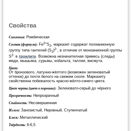
Свойства
Ромбическая
Сингония:
2+
Fe
S
, марказит содержат полианионную
Состав (формула):
2
2-
группу типа гантелей (S
)
, в отличие от моноанионной группы
2
2-
S
в
троилите
. Возможна незначителная примесь (следы)
меди, мышьяка, сурьмы, кобальта, таллия, висмута.
Цвет:
От бронзового, латунно-жёлтого (возможен зеленоватый
оттенок) до почти белого на свежем сколе. Марказиту
свойственна побежалость красно-жёлто-синего цвета.
Зеленовато-серый до чёрного
Цвет черты (цвет в порошке):
Непрозрачный
Прозрачность:
Несовершенная
Спайность:
Занозистый, Неровный, Ступенчатый
Излом:
Металлический
Блеск:
6-6,5
Твёрдость: