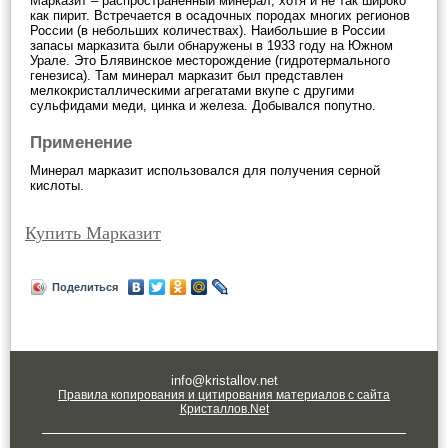
Марказит – распространённый минерал, хотя и не так широко
как пирит. Встречается в осадочных породах многих регионов
России (в небольших количествах). Наибольшие в России
запасы марказита были обнаружены в 1933 году на Южном
Урале. Это Блявинское месторождение (гидротермального
генезиса). Там минерал марказит был представлен
мелкокристаллическими агрегатами вкупе с другими
сульфидами меди, цинка и железа. Добывался попутно.
Применение
Минерал марказит использовался для получения серной
кислоты.
Купить Марказит
Поделиться
info@kristallov.net
Правила копирования и цитирования материалов с сайта
Кристаллов.Net