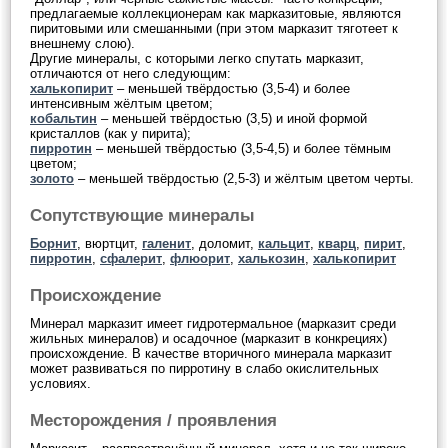
предлагаемые коллекционерам как марказитовые, являются
пиритовыми или смешанными (при этом марказит тяготеет к
внешнему слою).
Другие минералы, с которыми легко спутать марказит,
отличаются от него следующим:
халькопирит
– меньшей твёрдостью (3,5-4) и более
интенсивным жёлтым цветом;
кобальтин
– меньшей твёрдостью (3,5) и иной формой
кристаллов (как у пирита);
пирротин
– меньшей твёрдостью (3,5-4,5) и более тёмным
цветом;
золото
– меньшей твёрдостью (2,5-3) и жёлтым цветом черты.
Сопутствующие минералы
Борнит
, вюртцит,
галенит
, доломит,
кальцит
,
кварц
,
пирит
,
пирротин
,
сфалерит
,
флюорит
,
халькозин
,
халькопирит
Происхождение
Минерал марказит имеет гидротермальное (марказит среди
жильных минералов) и осадочное (марказит в конкрециях)
происхождение. В качестве вторичного минерала марказит
может развиваться по пирротину в слабо окислительных
условиях.
Месторождения / проявления