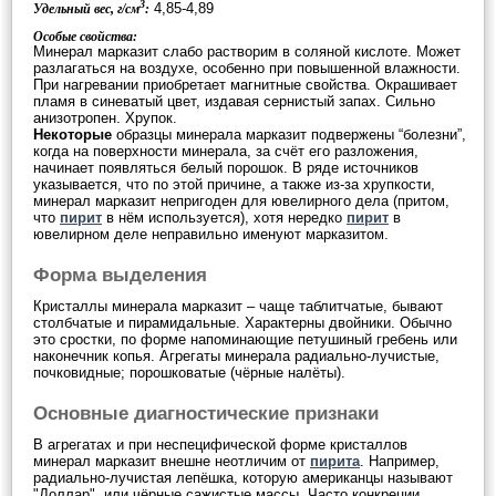
3
4,85-4,89
Удельный вес, г/см
:
Особые свойства:
Минерал марказит слабо растворим в соляной кислоте. Может
разлагаться на воздухе, особенно при повышенной влажности.
При нагревании приобретает магнитные свойства. Окрашивает
пламя в синеватый цвет, издавая сернистый запах. Сильно
анизотропен. Хрупок.
Некоторые
образцы минерала марказит подвержены “болезни”,
когда на поверхности минерала, за счёт его разложения,
начинает появляться белый порошок. В ряде источников
указывается, что по этой причине, а также из-за хрупкости,
минерал марказит непригоден для ювелирного дела (притом,
что
пирит
в нём используется), хотя нередко
пирит
в
ювелирном деле неправильно именуют марказитом.
Форма выделения
Кристаллы минерала марказит – чаще таблитчатые, бывают
столбчатые и пирамидальные. Характерны двойники. Обычно
это сростки, по форме напоминающие петушиный гребень или
наконечник копья. Агрегаты минерала радиально-лучистые,
почковидные; порошковатые (чёрные налёты).
Основные диагностические признаки
В агрегатах и при неспецифической форме кристаллов
минерал марказит внешне неотличим от
пирита
. Например,
радиально-лучистая лепёшка, которую американцы называют
"Доллар", или чёрные сажистые массы. Часто конкреции,