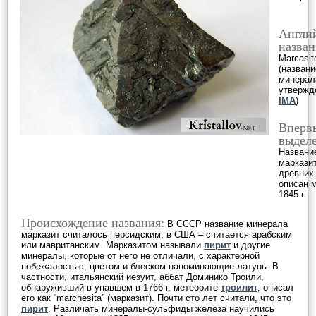
Англи
назван
Marcasit
(названи
минерал
утвержд
IMA
)
Вперв
выделе
Названи
марказит
древних
описан м
1845 г.
Происхождение названия:
В СССР название минерала
марказит считалось персидским; в США – считается арабским
или мавританским. Марказитом называли
пирит
и другие
минералы, которые от него не отличали, с характерной
побежалостью; цветом и блеском напоминающие латунь. В
частности, итальянский иезуит, аббат Доминико Троили,
обнаруживший в упавшем в 1766 г. метеорите
троилит
, описал
его как “marchesita” (марказит). Почти сто лет считали, что это
пирит
. Различать минералы-сульфиды железа научились