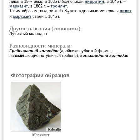
лишь в 19-м веке: в 1835 г. был описан
пирротин
, в 1845 г. –
марказит
, в 1862 г. –
троилит
.
Таким образом, выделять FeS
как отдельные минералы
пирит
2
и
марказит
стали с 1845 г.
Другие названия (синонимы):
Лучистый колчедан
Разновидности минерала:
Гребенчатый колчедан
(двойники зубчатой формы,
напоминающие петушиный гребень),
копьевидный колчедан
Фотографии образцов
Марказит