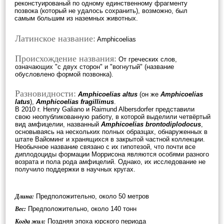
реконстуированый по одному единственному фрагменту
позвока (который не удалось сохранить), возможно, был
самым большим из наземных животных.
Латинское название:
Amphicoelias
Происхождение названия:
От греческих слов,
означающих "c двух сторон" и "вогнутый" (название
обусловлено формой позвонка).
Разновидности:
Amphicoelias altus
(он же
Amphicoelias
latus
),
Amphicoelias fragillimus
.
В 2010 г. Henry Galiano и Raimund Albersdorfer представили
свою неопубликованную работу, в которой выделили четвёртый
вид амфицелии, названный
Amphicoelias brontodiplodocus
,
основываясь на нескольких полных образцах, обнаруженных в
штате Вайоминг и хранящихся в закрытой частной коллекции.
Необычное название связано с их гипотезой, что почти все
диплодоциды формации Моррисона являются особями разного
возрата и пола рода амфицелий. Однако, их исследование не
получило поддержки в научных кругах.
Предположительно, около 50 метров
Длина:
Предположительно, около 140 тонн
Вес:
Поздняя эпоха юрского периода
Когда жил: