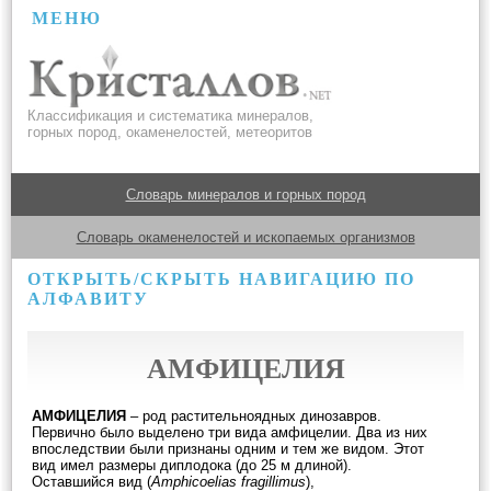
МЕНЮ
Классификация и систематика минералов,
горных пород, окаменелостей, метеоритов
Словарь минералов и горных пород
Словарь окаменелостей и ископаемых организмов
ОТКРЫТЬ/СКРЫТЬ НАВИГАЦИЮ ПО
АЛФАВИТУ
АМФИЦЕЛИЯ
АМФИЦЕЛИЯ
– род растительноядных динозавров.
Первично было выделено три вида амфицелии. Два из них
впоследствии были признаны одним и тем же видом. Этот
вид имел размеры диплодока (до 25 м длиной).
Оставшийся вид (
Amphicoelias fragillimus
),