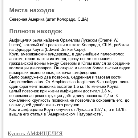
Места находок
Северная Америка (штат Колорадо, США)
Полнота находок
Амфицелия была найдена Орамелом Лукасом (Oramel W.
Lucas), который вёл раскопки в штате Колорадо, США, работая
на Эдварда Коупа (Edward Drinker Cope).
Коуп, американский вундеркинд, в дальнейшем палеонтолог,
анатом, герпетолог и ихтиолог, сразу после окончания
гражданской войны между Севером и Югом взялся за создание
коллекции динозавров. Он открыл и назвал более тысячи видов
вымерших позвоночных, включая амфицелию.
Было обнаружено два позвонка, бедренная и тазовая кости
Amphicoelias altus. От Amphicoelias fragillimus был найден лишь
один фрагмент позвонка высотой 1,5 м. По мнению Коупа
целый позвонок при жизни амфицилии достигал 1,8 м,
современная реконструкция даёт длину позвонка 2,7 м. К
сожалению хрупкость позвонка не позволила сохранить его, до
наших дней дошёл лишь его рисунок.
Кости амфицелии Коуп получил от Лукаса в 1877 г., а в 1878 г.
вышла его статья в “Американском Натуралисте”.
Купить АМФИЦЕЛИЯ