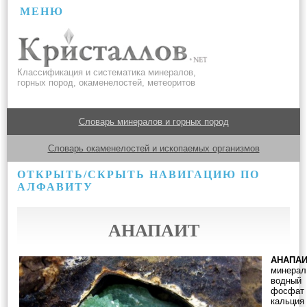
МЕНЮ
Классификация и систематика минералов,
горных пород, окаменелостей, метеоритов
Словарь минералов и горных пород
Словарь окаменелостей и ископаемых организмов
ОТКРЫТЬ/СКРЫТЬ НАВИГАЦИЮ ПО
АЛФАВИТУ
АНАПАИТ
АНАПА
минерал
водный
фосфат
кальция