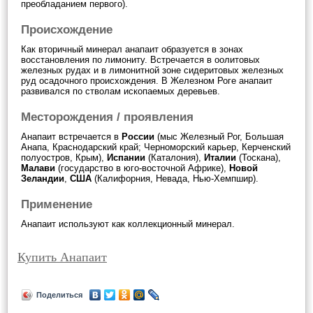
преобладанием первого).
Происхождение
Как вторичный минерал анапаит образуется в зонах
восстановления по лимониту. Встречается в оолитовых
железных рудах и в лимонитной зоне сидеритовых железных
руд осадочного происхождения. В Железном Роге анапаит
развивался по стволам ископаемых деревьев.
Месторождения / проявления
Анапаит встречается в
России
(мыс Железный Рог, Большая
Анапа, Краснодарский край; Черноморский карьер, Керченский
полуостров, Крым),
Испании
(Каталония),
Италии
(Тоскана),
Малави
(государство в юго-восточной Африке),
Новой
Зеландии
,
США
(Калифорния, Невада, Нью-Хемпшир).
Применение
Анапаит используют как коллекционный минерал.
Купить Анапаит
Поделиться