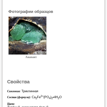
Фотографии образцов
Анапаит
Свойства
Триклинная
Сингония:
2+
Ca
Fe
(PO
)
•4H
O
Состав (формула):
2
4
2
2
Цвет: