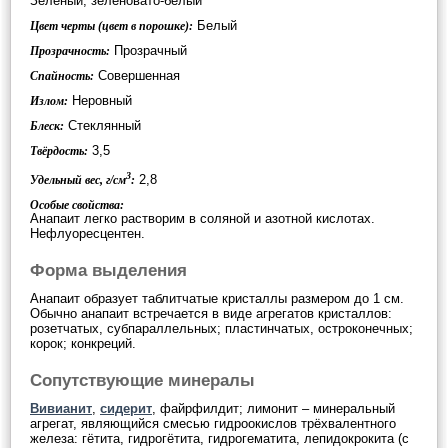
Зелёный, зеленовато-белый
Белый
Цвет черты (цвет в порошке):
Прозрачный
Прозрачность:
Совершенная
Спайность:
Неровный
Излом:
Стеклянный
Блеск:
3,5
Твёрдость:
3
2,8
Удельный вес, г/см
:
Особые свойства:
Анапаит легко растворим в соляной и азотной кислотах.
Нефлуоресцентен.
Форма выделения
Анапаит образует таблитчатые кристаллы размером до 1 см.
Обычно анапаит встречается в виде агрегатов кристаллов:
розетчатых, субпараллельных; пластинчатых, остроконечных;
корок; конкреций.
Сопутствующие минералы
Вивианит
,
сидерит
, файрфилдит; лимонит – минеральный
агрегат, являющийся смесью гидроокислов трёхвалентного
железа: гётита, гидрогётита, гидрогематита, лепидокрокита (с