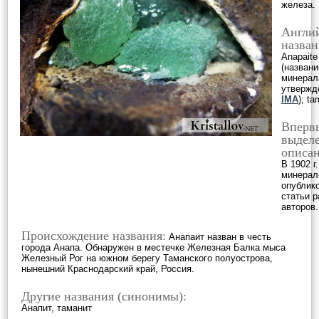
железа.
Англи
назван
Anapaite
(названи
минерал
утвержд
IMA
); ta
Вперв
выделе
описан
В 1902 г.
минерал
опублик
статьи 
авторов.
Происхождение названия:
Анапаит назван в честь
города Анапа. Обнаружен в местечке Железная Балка мыса
Железный Рог на южном берегу Таманского полуострова,
нынешний Краснодарский край, Россия.
Другие названия (синонимы):
Анапит, таманит