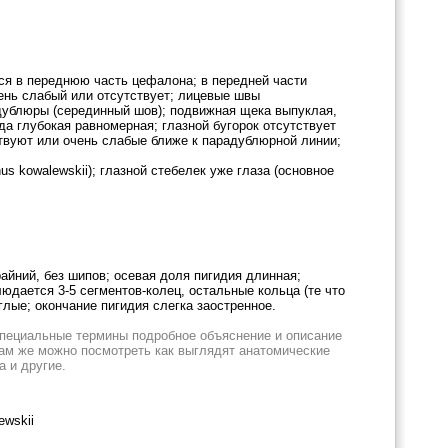
тся в переднюю часть цефалона; в передней части
чень слабый или отсутствует; лицевые швы
дублюры (серединный шов); подвижная щека выпуклая,
да глубокая равномерная; глазной бугорок отсутствует
твуют или очень слабые ближе к парадублюрной линии;
us kowalewskii); глазной стебелек уже глаза (основное
райний, без шипов; осевая доля пигидия длинная;
юдается 3-5 сегментов-колец, остальные кольца (те что
глые; окончание пигидия слегка заостренное.
специальные термины подробное объяснение и описание
Там же можно посмотреть как выглядят анатомические
а и другие.
ewskii