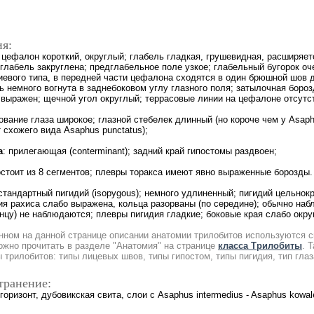
я:
: цефалон короткий, округлый; глабель гладкая, грушевидная, расширяе
глабель закруглена; предглабельное поле узкое; глабельный бугорок о
иевого типа, в передней части цефалона сходятся в один брюшной шов 
ь немного вогнута в заднебоковом углу глазного поля; затылочная бороз
 выражен; щечной угол округлый; террасовые линии на цефалоне отсутс
нование глаза широкое;
глазной стебелек длинный
(но короче чем у Asaph
 схожего вида Asaphus punctatus);
а
: прилегающая (conterminant); задний край гипостомы раздвоен;
остоит из 8 сегментов; плевры торакса имеют явно выраженные борозды.
 стандартный пигидий (isopygous); немного удлиненный; пигидий цельнок
ия рахиса слабо выражена, кольца разорваны (по середине); обычно набл
онцу) не наблюдаются; плевры пигидия гладкие; боковые края слабо окру
нном на данной странице описании анатомии трилобитов используются 
ожно прочитать в разделе "Анатомия" на странице
класса Трилобиты
. 
 трилобитов: типы лицевых швов, типы гипостом, типы пигидия, тип глаз
транение:
горизонт, дубовикская свита, слои с Asaphus intermedius - Asaphus kowal