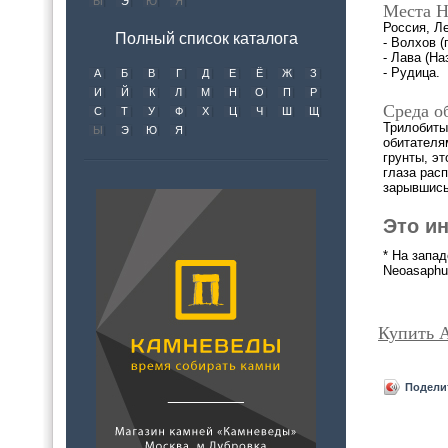
Ы
Э
Ю
Я
Места Н
Россия, Л
Полный список каталога
- Волхов (
- Лава (На
- Рудица.
А
Б
В
Г
Д
Е
Ё
Ж
З
И
Й
К
Л
М
Н
О
П
Р
Среда о
С
Т
У
Ф
Х
Ц
Ч
Ш
Щ
Трилобиты
Ы
Э
Ю
Я
обитателя
грунты, э
глаза рас
зарывшись
Это и
* На запа
Neoasaphu
Купить А
Подели