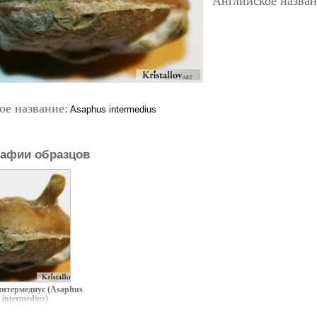
Английское назван
ое название:
Asaphus intermedius
афии образцов
интермедиус (Asaphus
intermedius)