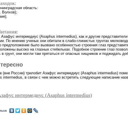
аходок:
енинградская область:
г. Волхов);
зия);
битания:
 Азафус интермедиус (Asaphus intermedius), как и другие представите
ми. По мнению ученых они обитали в слабо-глинистых грунтах мелковод
то предположение было вызвано особенностью строения глаз представите
положены высоко на глазных стебельках. Подобное строение глаз позво
 в грунт, они могли там прятаться от опасных хищников и поджидать до
нтересно
де (вне России) трилобит Азафус интермедиус (Asaphus intermedius) пом
s intermedius, в связи с чем можно встретить следующее написание назв
зафус интермедиус (Asaphus intermedius)
ться