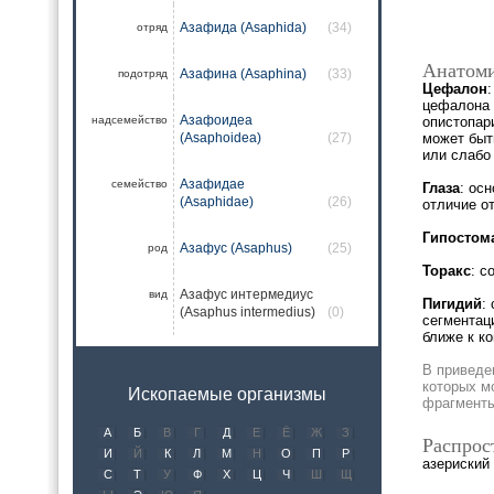
Азафида (Asaphida)
(34)
отряд
Анатоми
Азафина (Asaphina)
(33)
подотряд
Цефалон
цефалона 
Азафоидеа
надсемейство
опистопар
(Asaphoidea)
(27)
может быт
или слабо
Азафидае
семейство
Глаза
: ос
(Asaphidae)
(26)
отличие от
Гипостом
Азафус (Asaphus)
(25)
род
Торакс
: с
Азафус интермедиус
вид
Пигидий
:
(Asaphus intermedius)
(0)
сегментац
ближе к к
В приведе
которых м
Ископаемые организмы
фрагменты
А
Б
В
Г
Д
Е
Ё
Ж
З
Распрос
И
Й
К
Л
М
Н
О
П
Р
азериский 
С
Т
У
Ф
Х
Ц
Ч
Ш
Щ