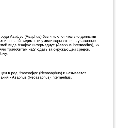
ли рода Азафус (Asaphus) были исключительно донными
ья и по всей видимости умели зарываться в указанные
лей вида Азафус интермедиус (Asaphus intermedius), их
ляло трилобитам наблюдать за окружающей средой,
бычу.
ещен в род Нэоазафус (Neoasaphus) и называется
ания - Asaphus (Neoasaphus) intermedius.