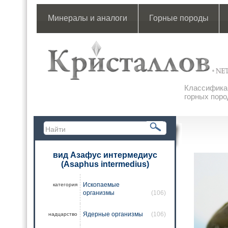
Минералы и аналоги
Горные породы
Классификац
горных поро
вид Азафус интермедиус
(Asaphus intermedius)
Ископаемые
категория
организмы
(106)
Ядерные организмы
(106)
надцарство