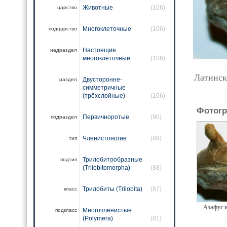
Животные
(106)
царство
Многоклеточные
(106)
подцарство
Настоящие
надраздел
многоклеточные
(106)
Латинск
Двусторонне-
раздел
симметричные
(трёхслойные)
(106)
Фотогр
Первичноротые
(90)
подраздел
Членистоногие
(89)
тип
Трилобитообразные
подтип
(Trilobitomorpha)
(88)
Трилобиты (Trilobita)
(87)
класс
Азафус 
Многочленистые
подкласс
(Polymera)
(81)