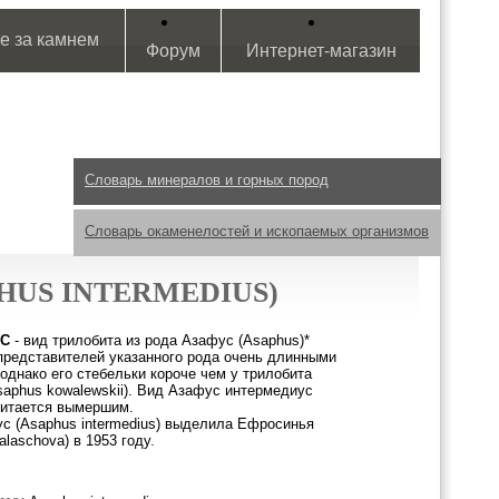
е за камнем
Форум
Интернет-магазин
Словарь минералов и горных пород
Словарь окаменелостей и ископаемых организмов
HUS INTERMEDIUS)
УС
- вид трилобита из рода Азафус (Asaphus)*
представителей указанного рода очень длинными
однако его стебельки короче чем у трилобита
aphus kowalewskii). Вид Азафус интермедиус
считается вымершим.
с (Asaphus intermedius) выделила Ефросинья
laschova) в 1953 году.