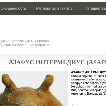
Окаменелости
Метеориты и тектиты
Путешестви
ия и систематика минералов,
д, окаменелостей, метеоритов
АЗАФУС ИНТЕРМЕДИУС (ASAP
АЗАФУС ИНТЕРМЕДИ
отличающийся от всех 
глазными стебельками, 
Азафус ковалевский (As
(Asaphus intermedius) 
Вид Азафус интермедиу
Антоновна Балашова (Ba