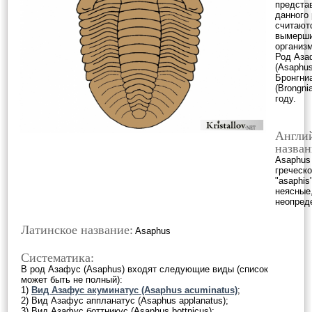
предста
данного
считают
вымерш
организ
Род Аза
(Asaphu
Бронгни
(Brongnia
году.
Англи
назван
Asaphus 
греческо
"asaphis"
неясные
неопред
Латинское название:
Asaphus
Систематика:
В род Азафус (Asaphus) входят следующие виды (список
может быть не полный):
1)
Вид Азафус акуминатус (Asaphus acuminatus)
;
2) Вид Азафус аппланатус (Asaphus applanatus);
3) Вид Азафус боттникус (Asaphus bottnicus);