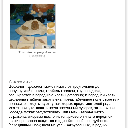
Трилобиты рода Азафус
(Asaphus)
Анатомия:
Цефалон
: цефалон может иметь от треугольной до
полукруглой формы; глабель гладкая, грушевидная,
расширяется в переднюю часть цефалона; в передней части
цефалона глабель закруглена; предглабельное поле узкое или
полностью отсутствует; у некоторых представителей рода
может присутствовать предглабельный бугорок; затылочная
борозда может отсутствовать или быть четко/не четко
выражена; лицевые швы опистопариевого типа, в передней
части цефалона сходятся в один брюшной шов дублюры
(серединный шов); щечные углы закругленные, в редких