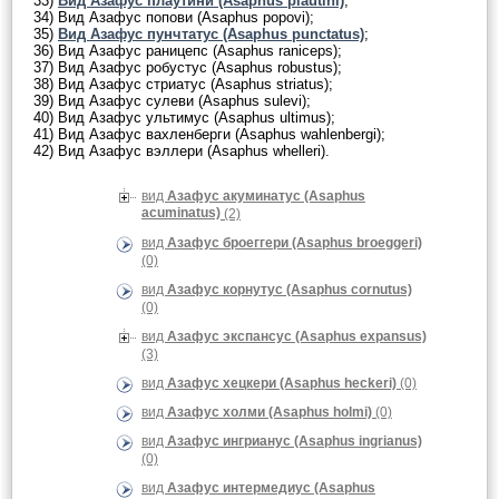
33)
Вид Азафус плаутини (Asaphus plautini)
;
34) Вид Азафус попови (Asaphus popovi);
35)
Вид Азафус пунчтатус (Asaphus punctatus)
;
36) Вид Азафус раницепс (Asaphus raniceps);
37) Вид Азафус робустус (Asaphus robustus);
38) Вид Азафус стриатус (Asaphus striatus);
39) Вид Азафус сулеви (Asaphus sulevi);
40) Вид Азафус ультимус (Asaphus ultimus);
41) Вид Азафус вахленберги (Asaphus wahlenbergi);
42) Вид Азафус вэллери (Asaphus whelleri).
вид
Азафус акуминатус (Asaphus
acuminatus)
(2)
вид
Азафус броеггери (Asaphus broeggeri)
(0)
вид
Азафус корнутус (Asaphus cornutus)
(0)
вид
Азафус экспансус (Asaphus expansus)
(3)
вид
Азафус хецкери (Asaphus heckeri)
(0)
вид
Азафус холми (Asaphus holmi)
(0)
вид
Азафус ингрианус (Asaphus ingrianus)
(0)
вид
Азафус интермедиус (Asaphus