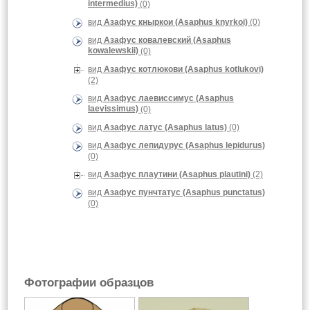
intermedius)
(0)
вид
Азафус кныркои (Asaphus knyrkoi)
(0)
вид
Азафус ковалевский (Asaphus
kowalewskii)
(0)
вид
Азафус котлюкови (Asaphus kotlukovi)
(2)
вид
Азафус лаевиссимус (Asaphus
laevissimus)
(0)
вид
Азафус латус (Asaphus latus)
(0)
вид
Азафус лепидурус (Asaphus lepidurus)
(0)
вид
Азафус плаутини (Asaphus plautini)
(2)
вид
Азафус пунчтатус (Asaphus punctatus)
(0)
Фотографии образцов