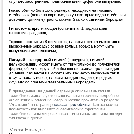
случаях заостренные; подвижные щеки цефалона выпуклые;
Глаза
: обычно большого размера; находятся на глазных
стебельках (чаще на коротких, но у некоторых видов стебельки
довольно длинные); расположены близко к спинным бороздам;
Гипостома
: прилегающая (conterminant); задний край
гипостомы раздвоен;
Торакс
: состоит из 8 сегментов; плевры торакса имеют явно
выраженные борозды; осевые кольца торакса могут быть
выпуклыми или плоскими;
Пигидий
: стандартный пигидий (isopygous); пигидий
цельнокрайний, может иметь от триугольной до полукруглой
формы; обычно округлый и без шипов; осевая доля пигидия
длинная; сегментация может быть как четко выражена так и
отсутствовать вовсе; плевры пигидия гладкие, в редких
случаях со слабыми плевральными бороздами.
В приведенном на данной странице описании анатомии
трилобитов используются специальные термины подробное
объяснение и описание которых можно прочитать в разделе
"Анатомия" на странице
класса Трилобиты
. Там же можно
посмотреть как выглядят анатомические фрагменты
трилобитов: типы лицевых швов, типы гипостом, типы пигидия,
тип глаза и другие.
Места Находок: