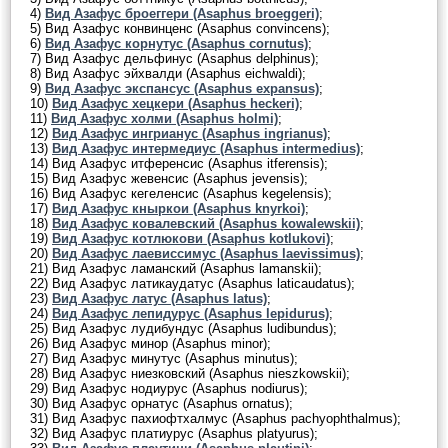
4)
Вид Азафус броеггери (Asaphus broeggeri)
;
5) Вид Азафус конвинценс (Asaphus convincens);
6)
Вид Азафус корнутус (Asaphus cornutus)
;
7) Вид Азафус дельфинус (Asaphus delphinus);
8) Вид Азафус эйхвалди (Asaphus eichwaldi);
9)
Вид Азафус экспансус (Asaphus expansus)
;
10)
Вид Азафус хецкери (Asaphus heckeri)
;
11)
Вид Азафус холми (Asaphus holmi)
;
12)
Вид Азафус ингрианус (Asaphus ingrianus)
;
13)
Вид Азафус интермедиус (Asaphus intermedius)
;
14) Вид Азафус итференсис (Asaphus itferensis);
15) Вид Азафус жевенсис (Asaphus jevensis);
16) Вид Азафус кегеленсис (Asaphus kegelensis);
17)
Вид Азафус кныркои (Asaphus knyrkoi)
;
18)
Вид Азафус ковалевский (Asaphus kowalewskii)
;
19)
Вид Азафус котлюкови (Asaphus kotlukovi)
;
20)
Вид Азафус лаевиссимус (Asaphus laevissimus)
;
21) Вид Азафус ламанский (Asaphus lamanskii);
22) Вид Азафус латикаудатус (Asaphus laticaudatus);
23)
Вид Азафус латус (Asaphus latus)
;
24)
Вид Азафус лепидурус (Asaphus lepidurus)
;
25) Вид Азафус лудибундус (Asaphus ludibundus);
26) Вид Азафус минор (Asaphus minor);
27) Вид Азафус минутус (Asaphus minutus);
28) Вид Азафус ниезковский (Asaphus nieszkowskii);
29) Вид Азафус нодиурус (Asaphus nodiurus);
30) Вид Азафус орнатус (Asaphus ornatus);
31) Вид Азафус пахиофтхалмус (Asaphus pachyophthalmus);
32) Вид Азафус платиурус (Asaphus platyurus);