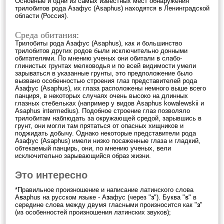
Основные и одни из самых известных мест обнаружения
трилобитов рода Азафус (Asaphus) находятся в Ленинградской
области (Россия).
Среда обитания:
Трилобиты рода Азафус (Asaphus), как и большинство
трилобитов других родов были исключительно донными
обитателями. По мнению ученых они обитали в слабо-
глинистых грунтах мелководья и по всей видимости умели
зарываться в указанные грунты, это предположение было
вызвано особенностью строения глаз представителей рода
Азафус (Asaphus), их глаза расположены немного выше всего
панциря, в некоторых случаях очень высоко на длинных
глазных стебельках (например у видов Asaphus kowalewskii и
Asaphus intermedius). Подобное строение глаз позволяло
трилобитам наблюдать за окружающей средой, зарывшись в
грунт, они могли там прятаться от опасных хищников и
поджидать добычу. Однако некоторые представители рода
Азафус (Asaphus) имели низко посаженные глаза и гладкий,
обтекаемый панцирь, они, по мнению ученых, вели
исключительно зарывающийся образ жизни.
Это интересно
*Правильное произношение и написание латинского слова
A
s
aphus на русском языке - А
з
афус (через "
з
"). Буква "
s
" в
середине слова между двумя гласными произносится как "
з
"
(из особенностей произношения латинских звуков);