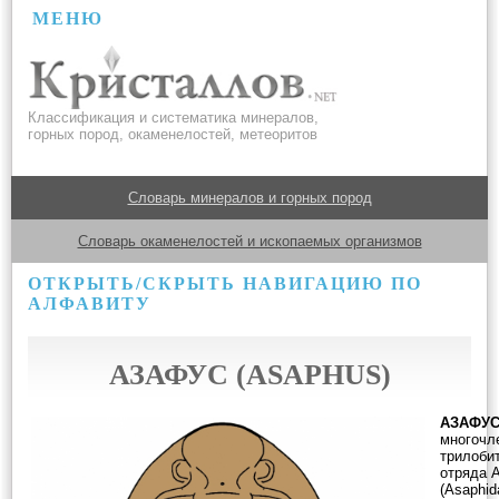
МЕНЮ
Классификация и систематика минералов,
горных пород, окаменелостей, метеоритов
Словарь минералов и горных пород
Словарь окаменелостей и ископаемых организмов
ОТКРЫТЬ/СКРЫТЬ НАВИГАЦИЮ ПО
АЛФАВИТУ
АЗАФУС (ASAPHUS)
АЗАФУС
многочл
трилобит
отряда 
(Asaphid