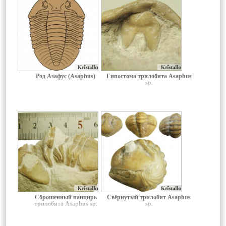
Род Азафус (Asaphus)
Гипостома трилобита Asaphus
sp.
Сброшенный панцирь
Свёрнутый трилобит Asaphus
трилобита Asaphus sp.
sp.