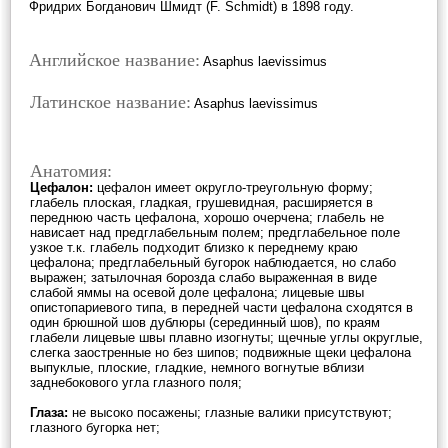
Фридрих Богданович Шмидт (F. Schmidt) в 1898 году.
Английское название:
Asaphus laevissimus
Латинское название:
Asaphus laevissimus
Анатомия:
Цефалон
:
цефалон имеет округло-треугольную форму;
глабель плоская, гладкая, грушевидная, расширяется в
переднюю часть цефалона, хорошо очерчена; глабель не
нависает над предглабельным полем; предглабельное поле
узкое т.к. глабель подходит близко к переднему краю
цефалона; предглабельный бугорок наблюдается, но слабо
выражен; затылочная борозда слабо выраженная в виде
слабой яммы на осевой доле цефалона; лицевые швы
опистопариевого типа, в передней части цефалона сходятся в
один брюшной шов дублюры (серединный шов), по краям
глабели лицевые швы плавно изогнуты; щечные углы округлые,
слегка заостренные но без шипов; подвижные щеки цефалона
выпуклые, плоские, гладкие, немного вогнутые вблизи
заднебокового угла глазного поля;
Глаза
:
не высоко посажены; глазные валики присутствуют;
глазного бугорка нет;