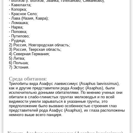
- Волхов (г. Волхов, Званка, Плеханово, Симанково);
- Кавелахта;
- Копорка;
- Красное Село;
- Лава (Назия, Кавра);
- Ломашка;
- Нарва;
- Поповка;
- Путилово;
- Рудица;
2) Россия, Новгородская область;
3) Россия, Тверская область;
4) Северная Германия;
5) Литва;
6) Польша;
7) Эстония.
Среда обитания:
Трилобиты вида Азафус лаевиссимус (Asaphus laevissimus),
как и другие представители рода Азафус (Asaphus), были
исключительно донными обитателями. По мнению ученых они
обитали в слабо-глинистых грунтах мелководья и по всей
видимости умели зарываться в указанные грунты, это
предположение было вызвано особенностью строения глаз
представителей рода Азафус (Asaphus), их глаза расположены
немного выше всего панциря.