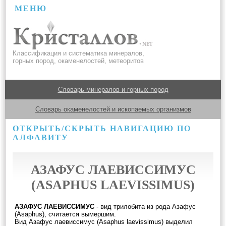
МЕНЮ
Классификация и систематика минералов,
горных пород, окаменелостей, метеоритов
Словарь минералов и горных пород
Словарь окаменелостей и ископаемых организмов
ОТКРЫТЬ/СКРЫТЬ НАВИГАЦИЮ ПО
АЛФАВИТУ
АЗАФУС ЛАЕВИССИМУС
(ASAPHUS LAEVISSIMUS)
АЗАФУС ЛАЕВИССИМУС
- вид трилобита из рода Азафус
(Asaphus), считается вымершим.
Вид Азафус лаевиссимус (Asaphus laevissimus) выделил