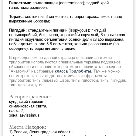
Гипостома
:
прилегающая (conterminant); задний край
гипостомы раздвоен;
Торакс
:
состоит из 8 сегментов; плевры торакса имеют явно
выраженные борозды;
Пигидий
:
стандартный пигидий (isopygous); пигидий
цельнокрайний, без шипов, короткий и округлый; боковые края
пигидия округлые; сегментация осевой доли слабо выражена,
наблюдаться около 5-8 сегментов; кольца разорванные (по
середине); плевры пигидия гладкие.
В приведенном на данной странице описании анатомии
трилобитов используются специальные термины подробное
объяснение и описание которых можно прочитать в разделе
"Анатомия" на странице
класса Трилобиты
. Там же можно
посмотреть как выглядят анатомические фрагменты
трилобитов: типы лицевых швов, типы гипостом, типы пигидия,
тип глаза и другие.
Распространение:
кундаский горизонт,
симанковская свита,
пачка 2,
зона laevissimus.
Места Находок:
1) Россия, Ленинградская область: