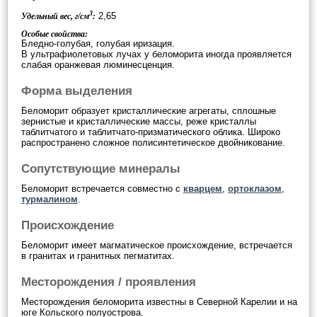
3
2,65
Удельный вес, г/см
:
Особые свойства:
Бледно-голубая, голубая иризация.
В ультрафиолетовых лучах у беломорита иногда проявляется
слабая оранжевая люминесценция.
Форма выделения
Беломорит образует кристаллические агрегаты, сплошные
зернистые и кристаллические массы, реже кристаллы
таблитчатого и таблитчато-призматического облика. Широко
распространено сложное полисинтетическое двойникование.
Сопутствующие минералы
Беломорит встречается совместно с
кварцем
,
ортоклазом
,
турмалином
.
Происхождение
Беломорит имеет магматическое происхождение, встречается
в гранитах и гранитных пегматитах.
Месторождения / проявления
Месторождения беломорита известны в Северной Карелии и на
юге Кольского полуострова.