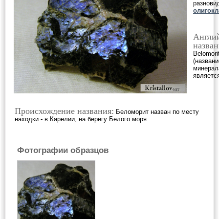
разнови
олигокл
Англи
назван
Belomori
(назван
минерал
являетс
Происхождение названия:
Беломорит назван по месту
находки - в Карелии, на берегу Белого моря.
Фотографии образцов