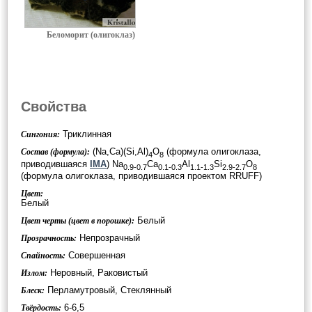
Беломорит (олигоклаз)
Свойства
Триклинная
Сингония:
(Na,Ca)(Si,Al)
O
(формула олигоклаза,
Состав (формула):
4
8
приводившаяся
IMA
) Na
Ca
Al
Si
O
0.9-0.7
0.1-0.3
1.1-1.3
2.9-2.7
8
(формула олигоклаза, приводившаяся проектом RRUFF)
Цвет:
Белый
Белый
Цвет черты (цвет в порошке):
Непрозрачный
Прозрачность:
Совершенная
Спайность:
Неровный, Раковистый
Излом:
Перламутровый, Стеклянный
Блеск:
6-6,5
Твёрдость: