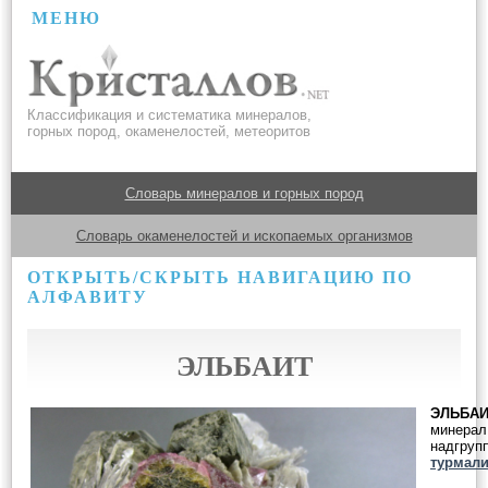
МЕНЮ
Классификация и систематика минералов,
горных пород, окаменелостей, метеоритов
Словарь минералов и горных пород
Словарь окаменелостей и ископаемых организмов
ОТКРЫТЬ/СКРЫТЬ НАВИГАЦИЮ ПО
АЛФАВИТУ
ЭЛЬБАИТ
ЭЛЬБА
минерал
надгруп
турмал