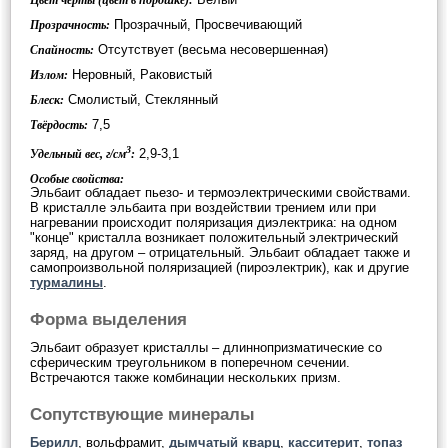
Цвет черты (цвет в порошке):
Прозрачный, Просвечивающий
Прозрачность:
Отсутствует (весьма несовершенная)
Спайность:
Неровный, Раковистый
Излом:
Смолистый, Стеклянный
Блеск:
7,5
Твёрдость:
3
2,9-3,1
Удельный вес, г/см
:
Особые свойства:
Эльбаит обладает пьезо- и термоэлектрическими свойствами.
В кристалле эльбаита при воздействии трением или при
нагревании происходит поляризация диэлектрика: на одном
"конце" кристалла возникает положительный электрический
заряд, на другом – отрицательный. Эльбаит обладает также и
самопроизвольной поляризацией (пироэлектрик), как и другие
турмалины
.
Форма выделения
Эльбаит образует кристаллы – длиннопризматические со
сферическим треугольником в поперечном сечении.
Встречаются также комбинации нескольких призм.
Сопутствующие минералы
Берилл
, вольфрамит,
дымчатый кварц
,
касситерит
,
топаз