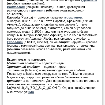
(
необязательно
эльбаит).
Индиголит
(indigolite, indicolite) – синяя, драгоценная
разновидность
турмалина
(
обычно
оказывающегося
эльбаитом).
Параиба
(Paraiba) – торговое название
турмалинов
,
обнаруженных в 1987 г. в штате Параиба, Бразилия (Южная
Америка), обладающих специфическим цветом (от ярко-
голубого до сине-зелёного), считается, что он обусловлен
примесью меди. В 2000 г. аналогичные турмалины были
найдены в Нигерии (западная Африка), а в 2005 г. в Мозамбике
(юго-восточная Африка). Якобы, разновидность эльбаита.
Рубеллит
(rubellite, rubelite), он же
апирит
(apyrite) – красная
(розовая, малиновая) драгоценная разновидность турмалина
(
обычно
оказывающегося эльбаитом,
реже
оленитом или
лиддикоатитом).
Выделяемые по примесям.
Медистый эльбаит
– содержит медь.
Хромистый эльбаит
– содержит хром.
Тсилаизит
(tsilaisite) – марганецсодержащий эльбаит.
Поскольку tsilaisite был обнаружен на горе Tsilaizina острова
Мадагаскар, по-русски правильно было бы называть его
цилаизин
, а не тсилаизит. Данная разновидность заявлялась в
качестве нового минерала с составом
Na(Mn,Al,Li)
Al
(BO
)
Si
O
(O,OH,F). Однако, такой минерал
3
6
3
3
6
18
был отвергнут
IMA
.