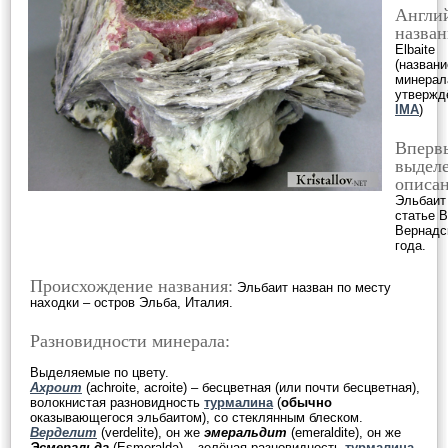
Англи
назван
Elbaite
(названи
минерал
утвержд
IMA
)
Вперв
выделе
описан
Эльбаит
статье В
Вернадс
года.
Происхождение названия:
Эльбаит назван по месту
находки – остров Эльба, Италия.
Разновидности минерала:
Выделяемые по цвету.
Ахроит
(achroite, acroite) – бесцветная (или почти бесцветная),
волокнистая разновидность
турмалина
(
обычно
оказывающегося эльбаитом), со стеклянным блеском.
Верделит
(verdelite), он же
эмеральдит
(emeraldite), он же
Эсмеральда
(Esmeralda) – зелёная разновидность
турмалина