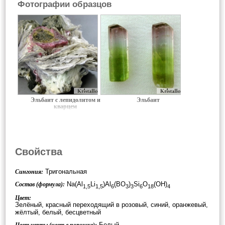
Фотографии образцов
Эльбаит с лепидолитом и
Эльбаит
кварцем
Свойства
Тригональная
Сингония:
Na(Al
Li
)Al
(BO
)
Si
O
(OH)
Состав (формула):
1,5
1,5
6
3
3
6
18
4
Цвет:
Зелёный, красный переходящий в розовый, синий, оранжевый,
жёлтый, белый, бесцветный
Белый