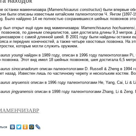
та находок
е останки маменчизавра (
Mamenchisaurus
constructus
) были впервые об
они были описаны известным китайским палеонтологом Ч. Янгом (1897-197
ng. Было найдено 14 не полностью сохранившихся шейных позвонков этог
ду был открыт ещё один вид маменчизавра:
Mamenchisaurus
hochuanensi
 позвонков, по данным специалистов, шея достигала длины 9,3 метров. 
динозавром с самой длинной шеей. В 2001 году были найдены останки 
ояса и передних конечностей, а также четыре хвостовых позвонка. На эт
тростки, которые могли служить оружием.
saurus
youngi
найден в 1989 году, описан в 1996 году палеонтологами Pi,
 позвонка. Этот вид имел 18 шейных позвонков, шея достигала 6,5 метр
saurus
sinocanadorum
описан палеонтологами D. Russell & Zheng в 1994 
лет назад. Известен лишь по частичному черепу и нескольким костям. Во
saurus
anyuensis
описан в 1996 году палеонтологами He, Yang, Cai, Li & 
saurus
jingyanensis
описан в 1998 году палеонтологами Zhang, Li & Zeng.
 МАМЕНЧИЗАВР
ться