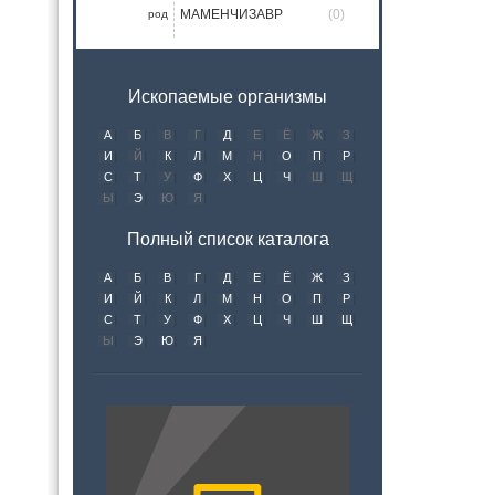
МАМЕНЧИЗАВР
(0)
род
Ископаемые организмы
А
Б
В
Г
Д
Е
Ё
Ж
З
И
Й
К
Л
М
Н
О
П
Р
С
Т
У
Ф
Х
Ц
Ч
Ш
Щ
Ы
Э
Ю
Я
Полный список каталога
А
Б
В
Г
Д
Е
Ё
Ж
З
И
Й
К
Л
М
Н
О
П
Р
С
Т
У
Ф
Х
Ц
Ч
Ш
Щ
Ы
Э
Ю
Я