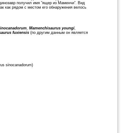
динозавр получил имя ”ящер из Маменчи”. Вид
 так как рядом с местом его обнаружения велось
inocanadorum
,
Mamenchisaurus youngi
,
saurus
fuxiensis
(по другим данным он является
rus sinocanadorum)