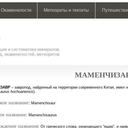
Окаменелости
Метеориты и тектиты
Путешестви
ия и систематика минералов,
д, окаменелостей, метеоритов
МАМЕНЧИЗА
ЗАВР
– завропод, найденный на территории современного Китая, имел
aurus hochuanensis
).
кое название:
Mamenchisaur
ое название:
Mamenchisaurus
ждение названия:
От греческого слова, означающего “ящер”, и назв