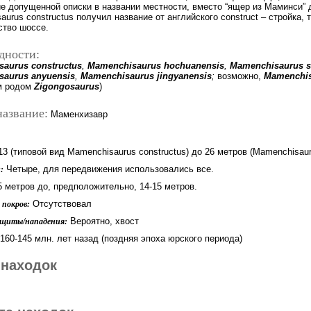
е допущенной описки в названии местности, вместо “ящер из Маминси” 
urus constructus получил название от английского construct – стройка,
ство шоссе.
дности:
aurus constructus
,
Mamenchisaurus hochuanensis
,
Mamenchisaurus s
aurus anyuensis
,
Mamenchisaurus jingyanensis
;
возможно,
Mamenchi
м родом
Zigongosaurus
)
название:
Маменхизавр
3 (типовой вид Mamenchisaurus constructus) до 26 метров (Mamenchisau
Четыре, для передвижения использовались все.
:
5 метров до, предположительно, 14-15 метров.
Отсутствовал
покров:
Вероятно, хвост
ащиты/нападения:
160-145 млн. лет назад (поздняя эпоха юрского периода)
 находок