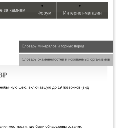
е за камнем
Форум
Интернет-магазин
Словарь минералов и горных пород
Словарь окаменелостей и ископаемых организмов
ВР
 необычную шею, включавшую до 19 позвонков (вид
ания местности, где были обнаружены останки.