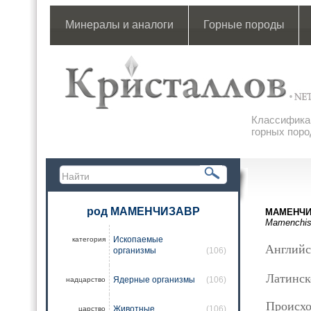
Минералы и аналоги
Горные породы
Классификац
горных поро
род МАМЕНЧИЗАВР
МАМЕНЧИ
Mamenchis
Ископаемые
категория
Английс
организмы
(106)
Латинск
Ядерные организмы
(106)
надцарство
Происхо
Животные
(106)
царство