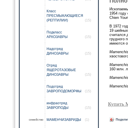
Полно
Ископаемы
Класс
1954 году 
ПРЕСМЫКАЮЩИЕСЯ
Chien You
(РЕПТИЛИИ)
(15)
В 1972 го
19 шейных
Подкласс
считался 
АРХОЗАВРЫ
(15)
грудного п
имеются о
Надотряд
Mamenchi
ДИНОЗАВРЫ
(15)
хвостового
Mamenchi
Отряд
160 млн. 
ЯЩЕРОТАЗОВЫЕ
ДИНОЗАВРЫ
(15)
Mamenchi
Mamenchi
Подотряд
ЗАВРОПОДОМОРФЫ
(15)
инфраотряд
Купить
ЗАВРОПОДЫ
(15)
МАМЕНЧИЗАВРИДЫ
(1)
Подели
семейство