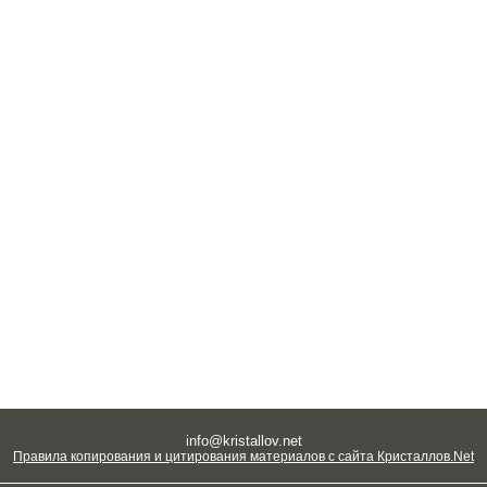
info@kristallov.net
Правила копирования и цитирования материалов с сайта Кристаллов.Net