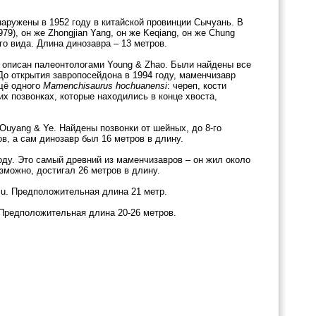
наружены в 1952 году в китайской провинции Сычуань. В
9), он же Zhongjian Yang, он же Keqiang, он же Chung
о вида. Длина динозавра – 13 метров.
, описан палеонтологами Young & Zhao. Были найдены все
До открытия завропосейдона в 1994 году, маменчизавр
ещё одного
Mamenchisaurus
hochuanensi
: череп, кости
их позвонках, которые находились в конце хвоста,
 Ouyang & Ye. Найдены позвонки от шейных, до 8-го
ов, а сам динозавр был 16 метров в длину.
году. Это самый древний из маменчизавров – он жил около
зможно, достигал 26 метров в длину.
Liu. Предположительная длина 21 метр.
 Предположительная длина 20-26 метров.