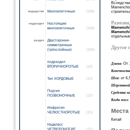
Вследстви
Mamenchisa
Многоклеточные
(106)
строитель
подцарство
Разнови
Настоящие
надраздел
Mamenchis
многоклеточные
(106)
Mamenchis
отдельны
Двусторонне-
раздел
симметричные
Другое 
(трёхслойные)
(106)
подраздел
От 1
Длина:
ВТОРИЧНОРОТЫЕ
(16)
Конечности
от 6,
Шея:
Тип ХОРДОВЫЕ
(15)
Шерстяной 
Подтип
Средства з
ПОЗВОНОЧНЫЕ
(15)
Когда жил:
Инфратип
Места
ЧЕЛЮСТНОРОТЫЕ
(15)
Китай
Надкласс
ЧЕТВЕРОНОГИЕ
(15)