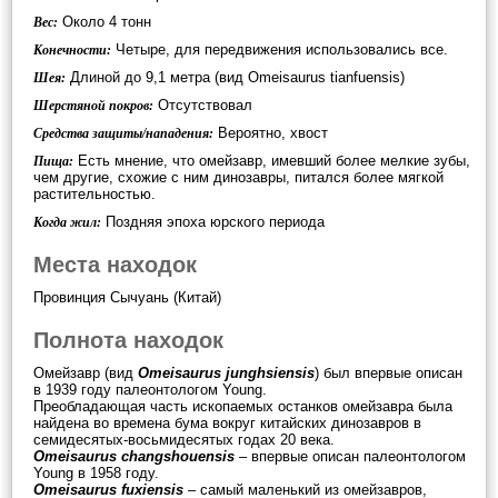
Около 4 тонн
Вес:
Четыре, для передвижения использовались все.
Конечности:
Длиной до 9,1 метра (вид Omeisaurus tianfuensis)
Шея:
Отсутствовал
Шерстяной покров:
Вероятно, хвост
Средства защиты/нападения:
Есть мнение, что омейзавр, имевший более мелкие зубы,
Пища:
чем другие, схожие с ним динозавры, питался более мягкой
растительностью.
Поздняя эпоха юрского периода
Когда жил:
Места находок
Провинция Сычуань (Китай)
Полнота находок
Омейзавр (вид
Omeisaurus junghsiensis
) был впервые описан
в 1939 году палеонтологом Young.
Преобладающая часть ископаемых останков омейзавра была
найдена во времена бума вокруг китайских динозавров в
семидесятых-восьмидесятых годах 20 века.
Omeisaurus changshouensis
– впервые описан палеонтологом
Young в 1958 году.
Omeisaurus fuxiensis
– самый маленький из омейзавров,