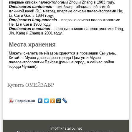
впервые описан палеонтологами Zhou и Zhang в 1983 году.
Omeisaurus tianfuensis
– омейзавр, обладавший самой
длинной шеей (9,1 метра), впервые описан палеонтологами He,
Li, Cai и Gao в 1984 году.
Omeisaurus luoquanensis
– впервые описан палеонтологами
He, Li и Cai в 1988 году.
Omeisaurus maoianus
– впервые описан палеонтологами Tang,
Jin, Kang и Zhang в 2001 году.
Места хранения
Макеты скелета омейзавра хранятся в провинции Сычуань,
Китай: в Музее динозавров города Цзыгун и Музее
палеоантропологии Бэйпэя (раньше город, а сейчас район
города Чунцин).
Купить ОМЕЙЗАВР
Поделиться
info@kristallov.net