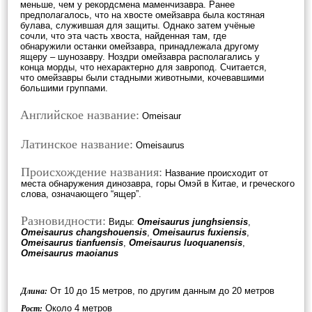
меньше, чем у рекордсмена маменчизавра. Ранее
предполагалось, что на хвосте омейзавра была костяная
булава, служившая для защиты. Однако затем учёные
сочли, что эта часть хвоста, найденная там, где
обнаружили останки омейзавра, принадлежала другому
ящеру – шунозавру. Ноздри омейзавра располагались у
конца морды, что нехарактерно для завропод. Считается,
что омейзавры были стадными животными, кочевавшими
большими группами.
Английское название:
Omeisaur
Латинское название:
Omeisaurus
Происхождение названия:
Название происходит от
места обнаружения динозавра, горы Омэй в Китае, и греческого
слова, означающего “ящер”.
Разновидности:
Виды:
Omeisaurus junghsiensis
,
Omeisaurus changshouensis
,
Omeisaurus fuxiensis
,
Omeisaurus tianfuensis
,
Omeisaurus luoquanensis
,
Omeisaurus maoianus
От 10 до 15 метров, по другим данным до 20 метров
Длина:
Около 4 метров
Рост: