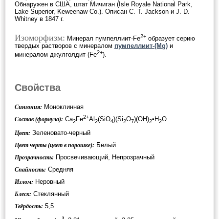
Обнаружен в США, штат Мичиган (Isle Royale National Park,
Lake Superior, Keweenaw Co.). Описан C. T. Jackson и J. D.
Whitney в 1847 г.
Изоморфизм:
2+
Минерал пумпеллиит-Fe
образует серию
твердых растворов с минералом
пумпеллиит-(Mg)
и
2+
минералом джулголдит-(Fe
).
Свойства
Моноклинная
Сингония:
2+
Ca
Fe
Al
(SiO
)(Si
O
)(OH)
•H
O
Состав (формула):
2
2
4
2
7
2
2
Зеленовато-черный
Цвет:
Белый
Цвет черты (цвет в порошке):
Просвечивающий, Непрозрачный
Прозрачность:
Средняя
Спайность:
Неровный
Излом:
Стеклянный
Блеск:
5,5
Твёрдость:
3