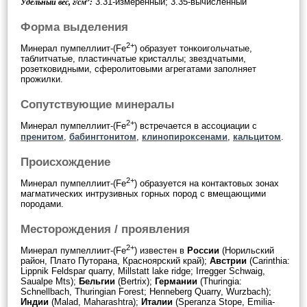
3.31-измеренный; 3.35-вычисленный
Удельный вес, г/см
:
Форма выделения
2+
Минерал пумпеллиит-(Fe
) образует тонкоигольчатые,
таблитчатые, пластинчатые кристаллы; звездчатыми,
розетковидными, сферолитовыми агрегатами заполняет
прожилки.
Сопутствующие минералы
2+
Минерал пумпеллиит-(Fe
) встречается в ассоциации с
пренитом
,
бабингтонитом
,
клинопироксенами
,
кальцитом
.
Происхождение
2+
Минерал пумпеллиит-(Fe
) образуется на контактовых зонах
магматических интрузивных горных пород с вмещающими
породами.
Месторождения / проявления
2+
Минерал пумпеллиит-(Fe
) известен в
России
(Норильский
район, Плато Путорана, Красноярский край);
Австрии
(Carinthia:
Lippnik Feldspar quarry, Millstatt lake ridge; Irregger Schwaig,
Saualpe Mts);
Бельгии
(Bertrix);
Германии
(Thuringia:
Schnellbach, Thuringian Forest; Henneberg Quarry, Wurzbach);
Индии
(Malad, Maharashtra);
Италии
(Speranza Stope, Emilia-