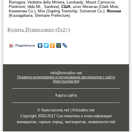
Romagna; Vedretta della Miniera, Lombardy; Mount Camoscio,
Piedmont; Idda Mt., Sardinia);
США
, штат Мичиган (Clark Mine,
Keweenaw Co.), Мэн (Sapling Township, Somerset Co.);
Японии
(Kouragahana, Shimane Prefecture).
Купить Пумпеллиит-(Fe2+)
Поделиться
info@kristallov.net
Правила копирования и цитирования материалов с сайта
Кристаллов.Net
Карта сайта
© Кристаллов.net | Kristallov.net
Copyright 2010-2017 Систематика и классификация
минералов, горных пород, метеоритов, окаменелостей