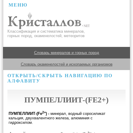
МЕНЮ
Классификация и систематика минералов,
горных пород, окаменелостей, метеоритов
Словарь минералов и горных пород
Словарь окаменелостей и ископаемых организмов
ОТКРЫТЬ/СКРЫТЬ НАВИГАЦИЮ ПО
АЛФАВИТУ
ПУМПЕЛЛИИТ-(FE2+)
2+
ПУМПЕЛЛИИТ-(Fe
) -
минерал, водный соросиликат
кальция, двухвалентного железа, алюминия с
гидроксилом.