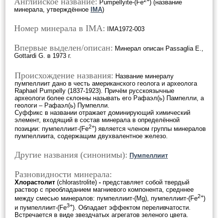
Английское название:
2+
Pumpellyite-(Fe
) (название
минерала, утверждённое
IMA
)
Номер минерала в IMA:
IMA1972-003
Впервые выделен/описан:
Минерал описан Passaglia E.,
Gottardi G. в 1973 г.
Происхождение названия:
Название минералу
пумпеллиит дано в честь американского геолога и археолога
Raphael Pumpelly (1837-1923). Причём русскоязычные
археологи более склонны называть его Рафаэл(ь) Пампелли, а
геологи – Рафаэл(ь) Пумпелли.
Суффикс в названии отражает доминирующий химический
элемент, входящий в состав минерала в определённой
2+
позиции: пумпеллиит-(Fe
) является членом группы минералов
пумпеллиита, содержащим двухвалентное железо.
Другие названия (синонимы):
Пумпеллиит
Разновидности минерала:
Хлорастолит
(chlorastrolite)
-
представляет собой твердый
раствор с преобладанием магниевого компонента, средннее
2+
между смесью минералов: пумпеллиит-(Mg), пумпеллиит-(Fe
)
3+
и пумпеллиит-(Fe
). Обладает эффектом переливчатости.
Встречается в виде звездчатых агрегатов зеленого цвета.