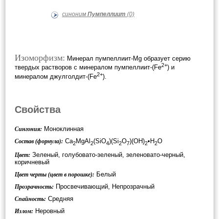
синоним
Пумпеллиит
(0)
Изоморфизм:
Минерал пумпеллиит-Mg образует серию
2+
твердых растворов с минералом пумпеллиит-(Fe
) и
2+
минералом джулголдит-(Fe
).
Свойства
Моноклинная
Сингония:
Ca
MgAl
(SiO
)(Si
O
)(OH)
•H
O
Состав (формула):
2
2
4
2
7
2
2
Зеленый, голубовато-зеленый, зеленовато-черный,
Цвет:
коричневый
Белый
Цвет черты (цвет в порошке):
Просвечивающий, Непрозрачный
Прозрачность:
Средняя
Спайность:
Неровный
Излом: