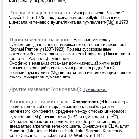
минерала, утверждённое
IMA
)
Впервые выделен/описан:
Минерал описан Palache C.,
Vassar H.E. в 1925 г. под названием pumpellyite. Название
минерала изменено с пумпеллиита на пумпеллиит-(Mg) в 1973
г.
Происхождение названия:
Название минералу
пумпеллиит дано в честь американского геолога и археолога
Raphael Pumpelly (1837-1923). Причём русскоязычные
археологи более склонны называть его Рафаэл(ь) Пампелли, а
геологи – Рафаэл(ь) Пумпелли.
Суффикс в названии отражает доминирующий химический
элемент, входящий в состав минерала в определённой
позиции: пумпеллиит-(Mg) является магнийсодержащим членом
группы минералов пумпеллиита.
Другие названия (синонимы):
Пумпеллиит
Разновидности минерала:
Хлорастолит
(chlorastrolite)
-
представляет собой твердый раствор с преобладанием
магниевого компонента, средннее между смесью минералов:
2+
3+
пумпеллиит-(Mg), пумпеллиит-(Fe
) и пумпеллиит-(Fe
).
Обладает эффектом переливчатости. Встречается в виде
звездчатых агрегатов зеленого цвета. Обнаружен в США, штат
Мичиган (Isle Royale National Park, Lake Superior, Keweenaw
Co.). Описан C. T. Jackson и J. D. Whitney в 1847 г.