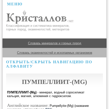
МЕНЮ
Классификация и систематика минералов,
горных пород, окаменелостей, метеоритов
Словарь минералов и горных пород
Словарь окаменелостей и ископаемых организмов
ОТКРЫТЬ/СКРЫТЬ НАВИГАЦИЮ ПО
АЛФАВИТУ
ПУМПЕЛЛИИТ-(MG)
ПУМПЕЛЛИИТ-(Mg)
- минерал, водный соросиликат
кальция, магния, алюминия с гидроксилом.
Английское название:
Pumpellyite-(Mg) (название