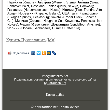
Пермская область);
Австрии
(Wienern, Styria);
Англии
(Great
Penhaver Point, Roseland; Penlee quarry, Newlyn, Cornwall);
Германии
(Herbornseelbach, Hesse);
Италии
(Tiso, Trentino-Alto
Adige);
Норвегии
(Knipane, Iveland); США, штат Калифорния
(Skaggs Springs, Healdsburg; Novato и Porter Creek, Sonoma
Co.), Мичиган (Calumet, Houghton Co.; Keweenaw Peninsula; Isle
Royale);
Чехии
(Riesengrun);
Шотландии
(Lendalfoot, Aryshire);
Японии
(Oonara, Sanbagawa, Gumma Prefecture).
Купить Пумпеллиит-(Mg)
Поделиться
info@kristallov.net
Правила копирования и цитирования материалов с сайта
Кристаллов.Net
Карта сайта
© Кристаллов.net | Kristallov.net