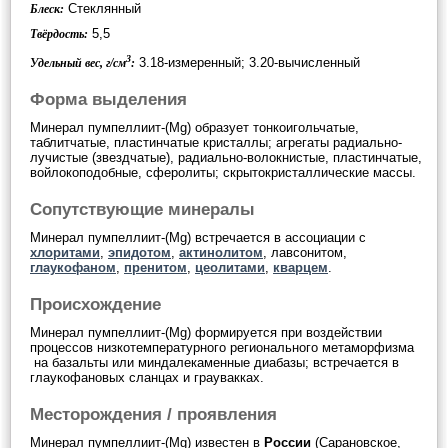
Стеклянный
Блеск:
5,5
Твёрдость:
3
3.18-измеренный; 3.20-вычисленный
Удельный вес, г/см
:
Форма выделения
Минерал пумпеллиит-(Mg) образует тонкоигольчатые,
таблитчатые, пластинчатые кристаллы; агрегаты радиально-
лучистые (звездчатые), радиально-волокнистые, пластинчатые,
войлокоподобные, сферолиты; скрытокристаллические массы.
Сопутствующие минералы
Минерал пумпеллиит-(Mg) встречается в ассоциации с
хлоритами
,
эпидотом
,
актинолитом
, лавсонитом,
глаукофаном
,
пренитом
,
цеолитами
,
кварцем
.
Происхождение
Минерал пумпеллиит-(Mg) формируется при воздействии
процессов низкотемпературного регионального метаморфизма
на базальты или миндалекаменные диабазы; встречается в
глаукофановых сланцах и граувакках.
Месторождения / проявления
Минерал пумпеллиит-(Mg) известен в
России
(Сарановское,