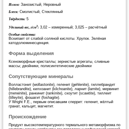
Занозистый, Неровный
Излом:
Смолистый, Стеклянный
Блеск:
5
Твёрдость:
3
3,02 – измеренный; 3,025 – расчётный
Удельный вес, г/см
:
Особые свойства:
Вскипает от слабой соляной кислоты. Хрупок. Зелёная
катодолюминесценция.
Форма выделения
Ксеноморфные кристаллы; зернистые агрегаты, сливные
массы; двойники, полисинтетические двойники
Сопутствующие минералы
Волластонит (wollastonite), геленит (gehlenite), гиллебрандит
(hillebrandite), килхоанит (kilchoanite), ларнит (larnite), мервинит
(merwinite), ранкинит (rankinite), скоутит (scawtite), тиллеит
(tilleyite), фошагит (foshagite).
У Wright F.E., первым описавшим сперрит: геленит, жёлтый
гранат, кальцит, магнетит.
Происхождение
Продукт высокотемпературного термального метаморфизма по