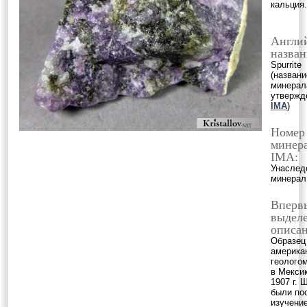
кальция.
Англи
назван
Spurrite
(названи
минерал
утвержд
IMA
)
Номер
минера
IMA:
Унаслед
минерал
Вперв
выделе
описан
Образец
америка
геологом
в Мекси
1907 г.
были по
изучение