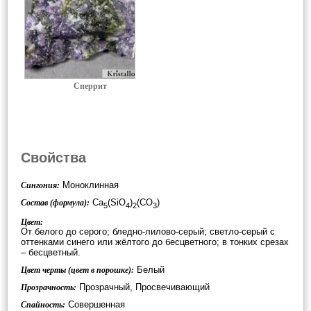
Сперрит
Свойства
Моноклинная
Сингония:
Ca
(SiO
)
(CO
)
Состав (формула):
5
4
2
3
Цвет:
От белого до серого; бледно-лилово-серый; светло-серый с
оттенками синего или жёлтого до бесцветного; в тонких срезах
– бесцветный.
Белый
Цвет черты (цвет в порошке):
Прозрачный, Просвечивающий
Прозрачность:
Совершенная
Спайность: