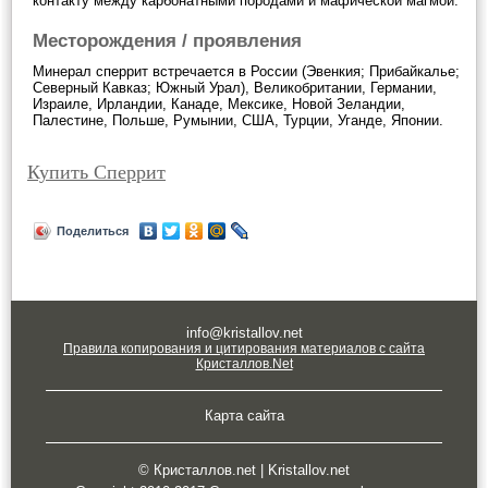
контакту между карбонатными породами и мафической магмой.
Месторождения / проявления
Минерал сперрит встречается в России (Эвенкия; Прибайкалье;
Северный Кавказ; Южный Урал), Великобритании, Германии,
Израиле, Ирландии, Канаде, Мексике, Новой Зеландии,
Палестине, Польше, Румынии, США, Турции, Уганде, Японии.
Купить Сперрит
Поделиться
info@kristallov.net
Правила копирования и цитирования материалов с сайта
Кристаллов.Net
Карта сайта
© Кристаллов.net | Kristallov.net