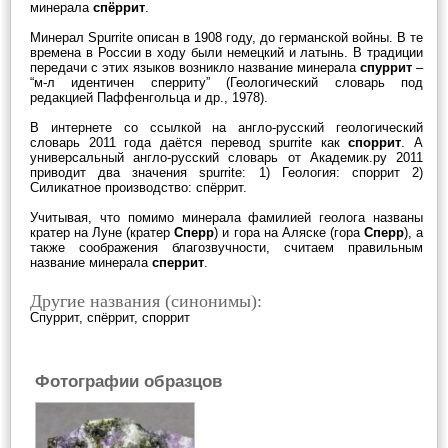
минерала
спёррит
.
Минерал Spurrite описан в 1908 году, до германской войны. В те
времена в России в ходу были немецкий и латынь. В традиции
передачи с этих языков возникло название минерала
спуррит
–
“м-л идентичен сперриту” (Геологический словарь под
редакцией Паффенгольца и др., 1978).
В интернете со ссылкой на англо-русский геологический
словарь 2011 года даётся перевод spurrite как
споррит
. А
универсальный англо-русский словарь от Академик.ру 2011
приводит два значения spurrite: 1) Геология: споррит 2)
Силикатное производство: спёррит.
Учитывая, что помимо минерала фамилией геолога названы
кратер на Луне (кратер
Сперр
) и гора на Аляске (гора
Сперр
), а
также соображения благозвучности, считаем правильным
название минерала
сперрит
.
Другие названия (синонимы):
Спуррит, спёррит, споррит
Фотографии образцов