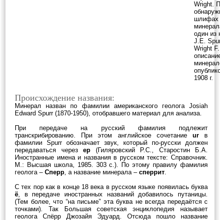
Wright. 
обнаруж
шлифах 
минерал
один из 
J.E. Spu
Wright F.
описани
минерал
опублик
1908 г.
Происхождение названия:
Минерал назван по фамилии американского геолога Josiah
Edward Spurr (1870-1950), отобравшего материал для анализа.
При передаче на русский фамилия подлежит
транскрибированию. При этом английское сочетание
ur
в
фамилии Spurr обозначает звук, который по-русски должен
передаваться через
ер
(Гиляровский Р.С., Старостин Б.А.
Иностранные имена и названия в русском тексте: Справочник.
М.: Высшая школа, 1985. 303 с.). По этому правилу фамилия
геолога –
Сперр
, а название минерала –
сперрит
.
С тех пор как в конце 18 века в русском языке появилась буква
ё
, в передаче иностранных названий добавилось путаницы.
(Тем более, что “на письме” эта буква не всегда передаётся с
точками). Так Большая советская энциклопедия называет
геолога Спёрр Джозайя Эдуард. Отсюда пошло название