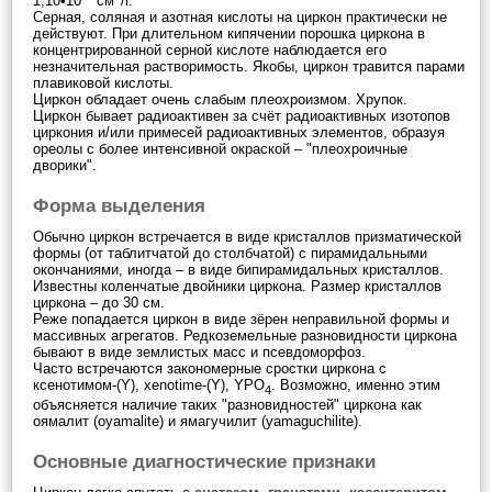
1,10•10
см
/г.
Серная, соляная и азотная кислоты на циркон практически не
действуют. При длительном кипячении порошка циркона в
концентрированной серной кислоте наблюдается его
незначительная растворимость. Якобы, циркон травится парами
плавиковой кислоты.
Циркон обладает очень слабым плеохроизмом. Хрупок.
Циркон бывает радиоактивен за счёт радиоактивных изотопов
циркония и/или примесей радиоактивных элементов, образуя
ореолы с более интенсивной окраской – "плеохроичные
дворики".
Форма выделения
Обычно циркон встречается в виде кристаллов призматической
формы (от таблитчатой до столбчатой) с пирамидальными
окончаниями, иногда – в виде бипирамидальных кристаллов.
Известны коленчатые двойники циркона. Размер кристаллов
циркона – до 30 см.
Реже попадается циркон в виде зёрен неправильной формы и
массивных агрегатов. Редкоземельные разновидности циркона
бывают в виде землистых масс и псевдоморфоз.
Часто встречаются закономерные сростки циркона с
ксенотимом-(Y), xenotime-(Y), YPO
. Возможно, именно этим
4
объясняется наличие таких "разновидностей" циркона как
оямалит (oyamalite) и ямагучилит (yamaguchilite).
Основные диагностические признаки