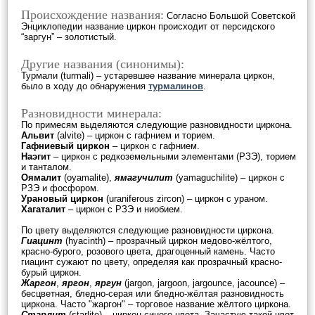
Происхождение названия:
Согласно Большой Советской
Энциклопедии название циркон происходит от персидского
“заргун” – золотистый.
Другие названия (синонимы):
Турмали (turmali) – устаревшее название минерала циркон,
было в ходу до обнаружения
турмалинов
.
Разновидности минерала:
По примесям выделяются следующие разновидности циркона.
Альвит
(alvite) – циркон с гафнием и торием.
Гафниевый циркон
– циркон с гафнием.
Наэгит
– циркон с редкоземельными элементами (РЗЭ), торием
и танталом.
Оямалит
(oyamalite),
ямагучилит
(yamaguchilite) – циркон с
РЗЭ и фосфором.
Урановый циркон
(uraniferous zircon) – циркон с ураном.
Хагаталит
– циркон с РЗЭ и ниобием.
По цвету выделяются следующие разновидности циркона.
Гиацинт
(hyacinth) – прозрачный циркон медово-жёлтого,
красно-бурого, розового цвета, драгоценный камень. Часто
гиацинт сужают по цвету, определяя как прозрачный красно-
бурый циркон.
Жаргон
,
яргон
,
яргун
(jargon, jargoon, jargounce, jacounce) –
бесцветная, бледно-серая или бледно-жёлтая разновидность
циркона. Часто "жаргон" – торговое название жёлтого циркона.
Старлит
(starlite) – циркон синего цвета. Зачастую такой цвет