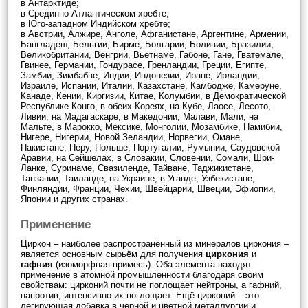
в Антарктиде;
в Срединно-Атлантическом хребте;
в Юго-западном Индийском хребте;
в Австрии, Алжире, Анголе, Афганистане, Аргентине, Армении,
Бангладеш, Бельгии, Бирме, Болгарии, Боливии, Бразилии,
Великобритании, Венгрии, Вьетнаме, Габоне, Гане, Гватемале,
Гвинее, Германии, Гондурасе, Гренландии, Греции, Египте,
Замбии, Зимбабве, Индии, Индонезии, Иране, Ирландии,
Израиле, Испании, Италии, Казахстане, Камбодже, Камеруне,
Канаде, Кении, Киргизии, Китае, Колумбии, в Демократической
Республике Конго, в обеих Кореях, на Кубе, Лаосе, Лесото,
Ливии, на Мадагаскаре, в Македонии, Малави, Мали, на
Мальте, в Марокко, Мексике, Монголии, Мозамбике, Намибии,
Нигере, Нигерии, Новой Зеландии, Норвегии, Омане,
Пакистане, Перу, Польше, Португалии, Румынии, Саудовской
Аравии, на Сейшелах, в Словакии, Словении, Сомали, Шри-
Ланке, Суринаме, Свазиленде, Тайване, Таджикистане,
Танзании, Таиланде, на Украине, в Уганде, Узбекистане,
Финляндии, Франции, Чехии, Швейцарии, Швеции, Эфиопии,
Японии и других странах.
Применение
Циркон – наиболее распространённый из минералов циркония –
является основным сырьём для получения
циркония
и
гафния
(изоморфная примесь). Оба элемента находят
применение в атомной промышленности благодаря своим
свойствам: цирконий почти не поглощает нейтроны, а гафний,
напротив, интенсивно их поглощает. Ещё цирконий – это
легирующая добавка в черной и цветной металлургии и