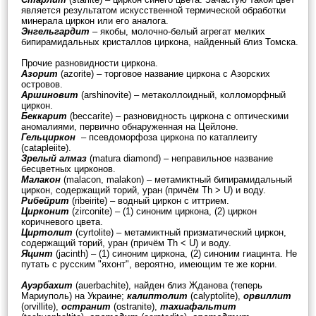
является результатом искусственной термической обработки
минерала циркон или его аналога.
Энгельгардит
– якобы, молочно-белый агрегат мелких
бипирамидальных кристаллов циркона, найденный близ Томска.
Прочие разновидности циркона.
Азорит
(azorite) – торговое название циркона с Азорских
островов.
Аршиновит
(arshinovite) – метаколлоидный, колломорфный
циркон.
Беккарит
(beccarite) – разновидность циркона с оптическими
аномалиями, первично обнаруженная на Цейлоне.
Гельциркон
– псевдоморфоза циркона по катаплеиту
(catapleiite).
Зрелый алмаз
(matura diamond) – неправильное название
бесцветных цирконов.
Малакон
(malacon, malakon) – метамиктный бипирамидальный
циркон, содержащий торий, уран (причём Th > U) и воду.
Рибейрит
(ribeirite) – водный циркон с иттрием.
Цирконит
(zirconite) – (1) синоним циркона, (2) циркон
коричневого цвета.
Циртолит
(cyrtolite) – метамиктный призматический циркон,
содержащий торий, уран (причём Th < U) и воду.
Яцинт
(jacinth) – (1) синоним циркона, (2) синоним гиацинта. Не
путать с русским "яхонт", вероятно, имеющим те же корни.
Ауэрбахит
(auerbachite), найден близ Жданова (теперь
Мариуполь) на Украине;
калиптолит
(calyptolite),
орвиллит
(orvillite),
остранит
(ostranite),
тахиафальтит