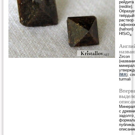
рейдита
(reidite).
Образуе
твёрдый
раствор 
гафноно
(hafnon)
HfSiO
.
4
Англи
назван
Zircon
(названи
минерал
утвержд
IMA
); ci
turmali
Вперв
выделе
описан
Минерал
с древн
задолго
формал
публикац
описани