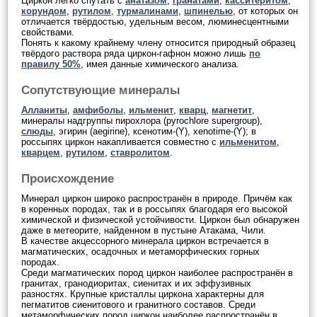
Циркон легко спутать с
анатазом
,
гранатами
,
касситеритом
,
корундом
,
рутилом
,
турмалинами
,
шпинелью
, от которых он
отличается твёрдостью, удельным весом, люминесцентными
свойствами.
Понять к какому крайнему члену относится природный образец
твёрдого раствора ряда циркон-гафнон можно лишь
по
правилу 50%
, имея данные химического анализа.
Сопутствующие минералы
Алланиты
,
амфиболы
,
ильменит
,
кварц
,
магнетит
,
минералы надгруппы пирохлора (pyrochlore supergroup),
слюды
, эгирин (aegirine), ксенотим-(Y), xenotime-(Y); в
россыпях циркон накапливается совместно с
ильменитом
,
кварцем
,
рутилом
,
ставролитом
.
Происхождение
Минерал циркон широко распространён в природе. Причём как
в коренных породах, так и в россыпях благодаря его высокой
химической и физической устойчивости. Циркон был обнаружен
даже в метеорите, найденном в пустыне Атакама, Чили.
В качестве акцессорного минерала циркон встречается в
магматических, осадочных и метаморфических горных
породах.
Среди магматических пород циркон наиболее распространён в
гранитах, гранодиоритах, сиенитах и их эффузивных
разностях. Крупные кристаллы циркона характерны для
пегматитов сиенитового и гранитного составов. Среди
метаморфических пород циркон наиболее распространён в