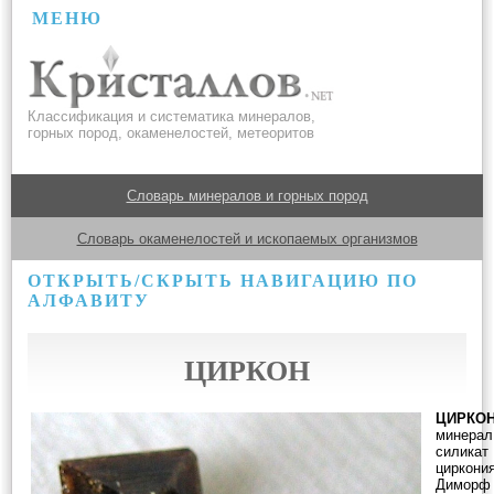
МЕНЮ
Классификация и систематика минералов,
горных пород, окаменелостей, метеоритов
Словарь минералов и горных пород
Словарь окаменелостей и ископаемых организмов
ОТКРЫТЬ/СКРЫТЬ НАВИГАЦИЮ ПО
АЛФАВИТУ
ЦИРКОН
ЦИРКО
минерал
силикат
циркония
Диморф