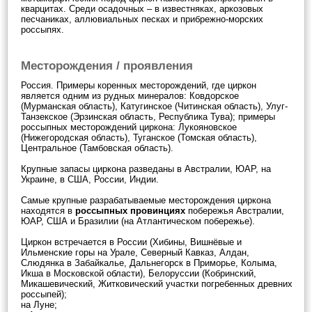
кварцитах. Среди осадочных – в известняках, аркозовых
песчаниках, аллювиальных песках и прибрежно-морских
россыпях.
Месторождения / проявления
Россия. Примеры коренных месторождений, где циркон
является одним из рудных минералов: Ковдорское
(Мурманская область), Катугинское (Читинская область), Улуг-
Танзекское (Эрзинская область, Республика Тува); примеры
россыпных месторождений циркона: Лукояновское
(Нижегородская область), Туганское (Томская область),
Центральное (Тамбовская область).
Крупные запасы циркона разведаны в Австралии, ЮАР, на
Украине, в США, России, Индии.
Самые крупные разрабатываемые месторождения циркона
находятся в
россыпных провинциях
побережья Австралии,
ЮАР, США и Бразилии (на Атлантическом побережье).
Циркон встречается в России (Хибины, Вишнёвые и
Ильменские горы на Урале, Северный Кавказ, Алдан,
Слюдянка в Забайкалье, Дальнегорск в Приморье, Колыма,
Икша в Московской области), Белоруссии (Кобринский,
Микашевический, Житковический участки погребенных древних
россыпей);
на Луне;