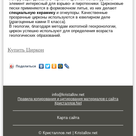
элемент интересный для взрыво- и пиротехники. Цирконовые
пески применяются в формовочном литье, из них делают
специальную керамику
и огнеупоры. Качественные
прозрачные цирконы используются в ювелирном деле
(драгоценные камни II класса).
В геологии, благодаря методам изотопной геохронологии,
циркон успешно используют для определения возраста
геологических образований.
Купить Циркон
Поделиться
info@kristallov.net
Правила копирования и цитирования материалов с сайта
Кристаллов.Net
Карта сайта
© Кристаллов.net | Kristallov.net