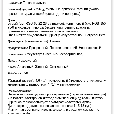
Тетрагональная
Сингония:
ZrSiO
, типичные примеси: гафний (около
Состав (формула):
4
процента), уран и торий (сотые доли процента)
Цвет:
Бурый (см. RGB 69-22-28 в яндексе), коричневый (см. RGB 150-
75-0 в яндексе), иногда бесцветный, серый, красный,
оранжевый, жёлтый, зелёный, синий, чёрный.
Цвет может придаваться циркону искусственно – нагреванием.
Белый
Цвет черты (цвет в порошке):
Прозрачный, Просвечивающий, Непрозрачный
Прозрачность:
Отсутствует (весьма несовершенная)
Спайность:
Раковистый
Излом:
Алмазный, Жирный, Стеклянный
Блеск:
7-8
Твёрдость:
3
4,6-4,7 – измеренный (плотность снижается у
Удельный вес, г/см
:
метамиктных разностей); 4,714 – вычисленный
Особые свойства:
Циркон люминесцирует при нагревании (термолюминесценция)
и в потоке электронов (катодолюминесценция); большинство
цирконов флюоресцирует в ультрафиолетовых лучах.
Диэлектрик (диэлектрическая постоянная 11,5-13 ед.).
Магнитная восприимчивость циркона в среднем составляет
-6
3