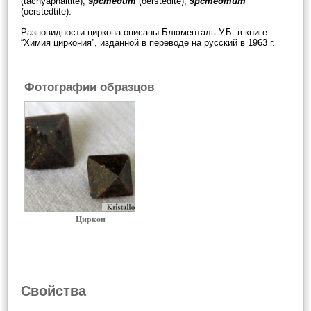
(tachyaphaltite),
эрстедит
(oerstedite),
эрстедтит
(oerstedtite).
Разновидности циркона описаны Блюменталь У.Б. в книге
“Химия циркония”, изданной в переводе на русский в 1963 г.
Фотографии образцов
Циркон
Свойства