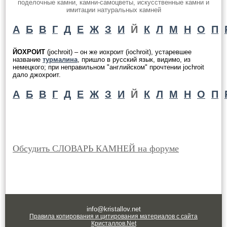
поделочные камни, камни-самоцветы, искусственные камни и
имитации натуральных камней
А
Б
В
Г
Д
Е
Ж
З
И
Й
К
Л
М
Н
О
П
ЙОХРОИТ
(jochroit) – он же иохроит (iochroit), устаревшее
название
турмалина
, пришло в русский язык, видимо, из
немецкого; при неправильном "английском" прочтении jochroit
дало джохроит.
А
Б
В
Г
Д
Е
Ж
З
И
Й
К
Л
М
Н
О
П
Обсудить СЛОВАРЬ КАМНЕЙ на форуме
info@kristallov.net
Правила копирования и цитирования материалов с сайта
Кристаллов.Net