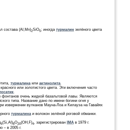
 состава (Al,Mn)
SiO
; иногда
турмалин
зелёного цвета
2
5
ётита,
турмалина
или
актинолита
.
расного или золотистого цвета. Эти включения часто
лосатик
.
з фонтанов очень жидкой базальтовой лавы. Являются
кого типа. Название дано по имени богини огня у
ри извержении вулканов Мауна-Лоа и Килауэа на Гавайях
ёрного
турмалина
и волокон зелёной роговой обманки.
)
(Si,Al)
O
(OH,F)
, зарегистрирован
IMA
в 1979 г.
6
8
20
4
 – в 2005 г.