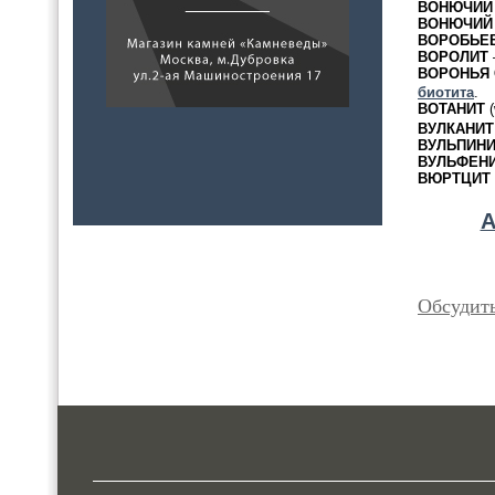
ВОНЮЧИЙ
ВОНЮЧИЙ
ВОРОБЬЕ
ВОРОЛИТ
ВОРОНЬЯ
биотита
.
ВОТАНИТ
(
ВУЛКАНИТ
ВУЛЬПИН
ВУЛЬФЕН
ВЮРТЦИТ
Обсудит