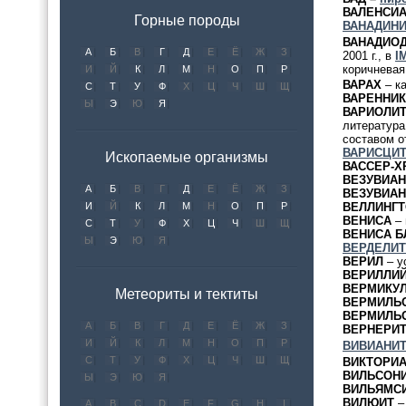
ВАЛЕНСИ
Горные породы
ВАНАДИН
ВАНАДИО
А
Б
В
Г
Д
Е
Ё
Ж
З
2001 г., в
I
коричневая
И
Й
К
Л
М
Н
О
П
Р
ВАРАХ
– ка
С
Т
У
Ф
Х
Ц
Ч
Ш
Щ
ВАРЕННИК
Ы
Э
Ю
Я
ВАРИОЛИ
литература
составом о
ВАРИСЦИ
Ископаемые организмы
ВАССЕР-Х
ВЕЗУВИАН
А
Б
В
Г
Д
Е
Ё
Ж
З
ВЕЗУВИАН
И
Й
К
Л
М
Н
О
П
Р
ВЕЛЛИНГ
ВЕНИСА
– 
С
Т
У
Ф
Х
Ц
Ч
Ш
Щ
ВЕНИСА Б
Ы
Э
Ю
Я
ВЕРДЕЛИТ
ВЕРИЛ
– у
ВЕРИЛЛИ
ВЕРМИКУ
Метеориты и тектиты
ВЕРМИЛЬ
ВЕРМИЛЬО
А
Б
В
Г
Д
Е
Ё
Ж
З
ВЕРНЕРИ
И
Й
К
Л
М
Н
О
П
Р
ВИВИАНИ
С
Т
У
Ф
Х
Ц
Ч
Ш
Щ
ВИКТОРИА
ВИЛЬСОН
Ы
Э
Ю
Я
ВИЛЬЯМС
ВИЛЮИТ
–
A
B
C
D
E
F
G
H
I