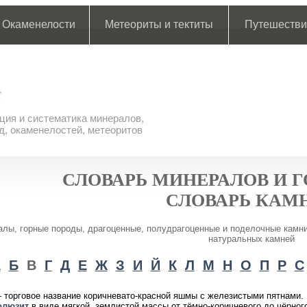
Окаменелости
Метеориты и тектиты
Путешестви
ия и систематика минералов,
д, окаменелостей, метеоритов
СЛОВАРЬ МИНЕРАЛОВ И 
СЛОВАРЬ КАМ
лы, горные породы, драгоценные, полудрагоценные и поделочные камни
натуральных камней
А
Б
В
Г
Д
Е
Ж
З
И
Й
К
Л
М
Н
О
П
Р
С
 торговое название коричневато-красной яшмы с железистыми пятнами.
олюзит
в виде мягкой, землистой массы от тёмно-коричневого до чёрног