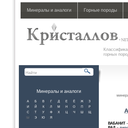
Минералы и аналоги
Горные породы
Классификац
горных поро
Минералы и аналоги
минера
А
Б
В
Г
Д
Е
Ё
Ж
З
И
Й
К
Л
М
Н
О
П
Р
С
Т
У
Ф
Х
Ц
Ч
Ш
Щ
Ы
Э
Ю
Я
ВАБАНИТ
–
ВАД –
пир