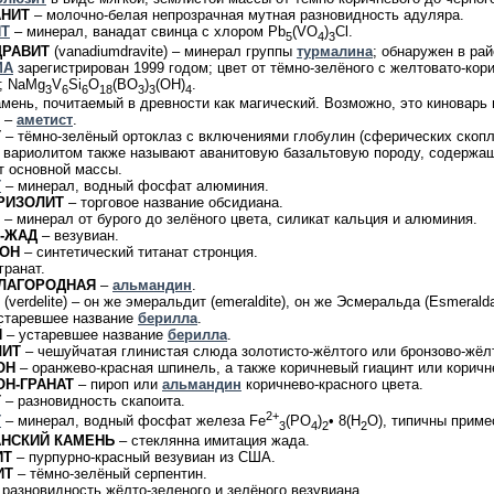
АНИТ
– молочно-белая непрозрачная мутная разновидность адуляра.
ИТ
– минерал, ванадат свинца с хлором Pb
(VO
)
Cl.
5
4
3
ДРАВИТ
(vanadiumdravite) – минерал группы
турмалина
; обнаружен в ра
MA
зарегистрирован 1999 годом; цвет от тёмно-зелёного с желтовато-кор
; NaMg
V
Si
O
(BO
)
(OH)
.
3
6
6
18
3
3
4
мень, почитаемый в древности как магический. Возможно, это киноварь 
–
аметист
.
Т
– тёмно-зелёный ортоклаз с включениями глобулин (сферических скопле
 вариолитом также называют аванитовую базальтовую породу, содержа
т основной массы.
Т
– минерал, водный фосфат алюминия.
РИЗОЛИТ
– торговое название обсидиана.
– минерал от бурого до зелёного цвета, силикат кальция и алюминия.
-ЖАД
– везувиан.
ТОН
– синтетический титанат стронция.
гранат.
ЛАГОРОДНАЯ
–
альмандин
.
(verdelite) – он же эмеральдит (emeraldite), он же Эсмеральда (Esmeral
старевшее название
берилла
.
Й
– устаревшее название
берилла
.
ЛИТ
– чешуйчатая глинистая слюда золотисто-жёлтого или бронзово-жёлт
ОН
– оранжево-красная шпинель, а также коричневый гиацинт или корич
Н-ГРАНАТ
– пироп или
альмандин
коричнево-красного цвета.
Т
– разновидность скапоита.
2+
Т
– минерал, водный фосфат железа Fe
(PO
)
• 8(H
O), типичны приме
3
4
2
2
НСКИЙ КАМЕНЬ
– стеклянна имитация жада.
ИТ
– пурпурно-красный везувиан из США.
ИТ
– тёмно-зелёный серпентин.
 разновидность жёлто-зеленого и зелёного везувиана.