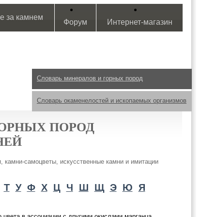
е за камнем
Форум
Интернет-магазин
Словарь минералов и горных пород
Словарь окаменелостей и ископаемых организмов
ГОРНЫХ ПОРОД
НЕЙ
, камни-самоцветы, искусственные камни и имитации
Т
У
Ф
Х
Ц
Ч
Ш
Щ
Э
Ю
Я
о цвета в ассоциации с другими окислами марганца.