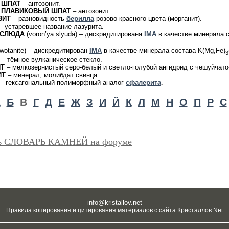
 ШПАТ
– антозонит.
 ПЛАВИКОВЫЙ ШПАТ
– антозонит.
ВИТ
– разновидность
берилла
розово-красного цвета (морганит).
– устаревшее название лазурита.
 СЛЮДА
(voron’ya slyuda) – дискредитирована
IMA
в качестве минерала со
wotanite) – дискредитирован
IMA
в качестве минерала состава K(Mg,Fe)
3
– тёмное вулканическое стекло.
ИТ
– мелкозернистый серо-белый и светло-голубой ангидрид с чешуйчато-
ИТ
– минерал, молибдат свинца.
– гексагональный полиморфный аналог
сфалерита
.
А
Б
В
Г
Д
Е
Ж
З
И
Й
К
Л
М
Н
О
П
Р
С
ь СЛОВАРЬ КАМНЕЙ на форуме
info@kristallov.net
Правила копирования и цитирования материалов с сайта Кристаллов.Net