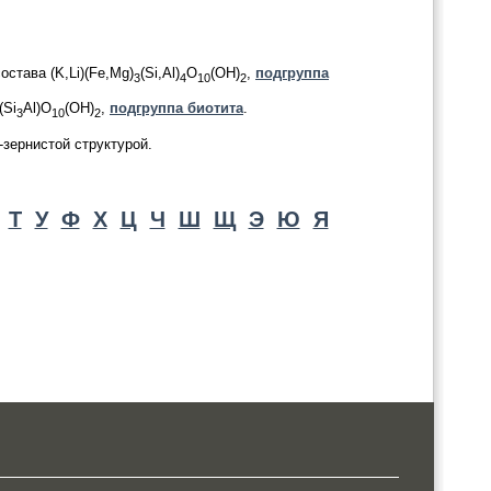
става (K,Li)(Fe,Mg)
(Si,Al)
O
(OH)
,
подгруппа
3
4
10
2
(Si
Al)O
(OH)
,
подгруппа биотита
.
3
10
2
зернистой структурой.
Т
У
Ф
Х
Ц
Ч
Ш
Щ
Э
Ю
Я