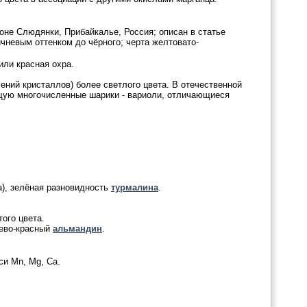
йоне Слюдянки, Прибайкалье, Россия; описан в статье
ичневым оттенком до чёрного; черта желтовато-
или красная охра.
ний кристаллов) более светлого цвета. В отечественной
щую многочисленные шарики - вариоли, отличающиеся
da), зелёная разновидность
турмалина
.
ого цвета.
нево-красный
альмандин
.
си Mn, Mg, Ca.