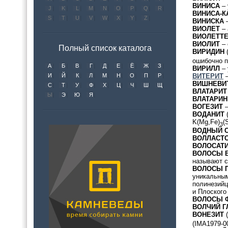
ВИНИСА
– 
J
K
L
M
N
O
P
Q
R
ВИНИСА-К
S
T
U
V
W
X
Y
Z
ВИНИСКА
–
ВИОЛЕТ
– 
ВИОЛЕТТ
ВИОЛИТ
– 
Полный список каталога
ВИРИДИН
(
ошибочно п
А
Б
В
Г
Д
Е
Ё
Ж
З
ВИРИЛЛ
– 
ВИТЕРИТ
–
И
Й
К
Л
М
Н
О
П
Р
ВИШНЕВИ
С
Т
У
Ф
Х
Ц
Ч
Ш
Щ
ВЛАТАРИТ
Ы
Э
Ю
Я
ВЛАТАРИН
ВОГЕЗИТ
–
ВОДАНИТ
K(Mg,Fe)
(
3
ВОДНЫЙ 
ВОЛЛАСТ
ВОЛОСАТ
ВОЛОСЫ 
называют с
ВОЛОСЫ 
уникальным
полинезийц
и Плоского
ВОЛОСЫ 
ВОЛЧИЙ Г
ВОНЕЗИТ
(
(IMA1979-00