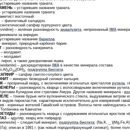
устаревшее название граната.
АМЕНЬ
– устаревшее название граната.
 устаревшее название граната.
аметист восточный.
Е
– фиолетовый халцедон.
синтетический сапфир пурпурного цвета.
viridine) – зелёная разновидность
андалузита
, непризнанный
IMA
минерал
ринимали за виридин.
устаревшее название
берилла
.
 минерал, природный карбонат бария.
Т
– разновидность канкринита.
– молдавит.
– молдавит.
 пироп, а также декоративная яшма.
(wodanite) – дискредитирован
IMA
в качестве минерала состава
Si,Al)
O
(OH)
,
подгруппа биотита
.
4
10
2
САПФИР
– сапфир светло-голубого цвета.
ОНИТ
– минерал безводный силикат кальция.
ИК
– прозрачный кварц, с включениями игольчатых кристаллов
рутила
, г
ВЕНЕРЫ
– разновидность кварца с волосовидными включениями рутила к
трелами Купидона или стрелами Амура. Другое название минерала -
во
ПЕЛЕ
– тонкие бурые нити вулканического стекла, выдуваемые ветром и
 видом пирокластов, характерным исключительно для извержений гавайс
ев - коренных жителей Гавайский островов. Волосы пеле наблюдались п
 Толбачика на Камчатке.
ФЕТИДЫ
– разновидность кварца с содержанием игольчатых вростков ч
ЛАЗ
– адуляр, кварц или лабрадор.
wonesite) – слюдистый минерал,
подгруппа биотита
; (Na,K, _ )(Mg,Fe,Al
7а), описан в 1981 г. (как новый породообразующий силикат), более полно