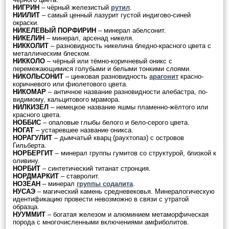
НИГРИН
– чёрный железистый
рутил
.
НИИЛИТ
– самый ценный лазурит густой индигово-синей
окраски.
НИКЕЛЕВЫЙ ПОРФИРИН
– минерал абелсонит.
НИКЕЛИН
– минерал, арсенад никеля.
НИККОЛИТ
– разновидность никелина бледно-красного цвета с
металлическим блеском.
НИККОЛО
– чёрный или тёмно-коричневый оникс с
перемежающимися голубыми и белыми тонкими слоями.
НИКОЛЬСОНИТ
– цинковая разновидность
арагонит
красно-
коричневого или фиолетового цвета.
НИКОМАР
– античное название разновидности алебастра, по-
видимому, кальцитового мрамора.
НИЛКИЗЕЛ
– немецкое название яшмы пламенно-жёлтого или
красного цвета.
НОББИС
– опаловые глыбы белого и бело-серого цвета.
НОГАТ
– устаревшее название оникса.
НОРАГУЛИТ
– дымчатый кварц (раухтопаз) с островов
Гильберта.
НОРБЕРГИТ
– минерал группы гумитов со структурой, близкой к
оливину.
НОРБИТ
– синтетический титанат стронция.
НОРДМАРКИТ
– ставролит.
НОЗЕАН
– минерал
группы содалита
.
НУСАЭ
– магический камень средневековья. Минералогическую
идентификацию провести невозможно в связи с утратой
образца.
НУУММИТ
– богатая железом и алюминием метаморфическая
порода с многочисленными включениями амфиболитов.