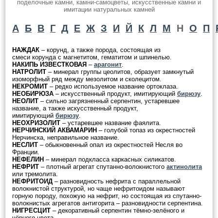
поделочные камни, камни-самоцветы, искусственные камни и
имитации натуральных камней
А
Б
В
Г
Д
Е
Ж
З
И
Й
К
Л
М
Н
О
П
НАЖДАК
– корунд, а также порода, состоящая из
смеси корунда с магнетитом, гематитом и шпинелью.
НАКИПЬ ИЗВЕСТКОВАЯ
–
арагонит
.
НАТРОЛИТ
– минерал группы цеолитов, образует замкнутый
изоморфный ряд между мезолитом и сколецитом.
НЕКРОМИТ
– редко используемое название ортоклаза.
НЕОБИРЮЗА
– искусственный продукт, имитирующий
бирюзу
.
НЕОЛИТ
– сильно загрязненный серпентин, устаревшее
название, а также искусственный продукт,
имитирующий
бирюзу
.
НЕОХРИЗОЛИТ
– устаревшее название фаялита.
НЕРЧИНСКИЙ АКВАМАРИН
– голубой топаз из окрестностей
Нерчинска, неправильное название.
НЕСЛИТ
– обыкновенный опал из окрестностей Несля во
Франции.
НЕФЕЛИН
– минерал подкласса каркасных силикатов.
НЕФРИТ
– плотный агрегат спутанно-волокнистого
актинолита
или тремолита.
НЕФРИТОИД
– разновидность нефрита с параллельной
волокнистой структурой, но чаще нефритоидом называют
горную породу, похожую на нефрит, но состоящая из спутанно-
волокнистых агрегатов антигорита – разновидности серпентина.
НИГРЕСЦИТ
– декоративный серпентин тёмно-зелёного и
чёрного цвета.