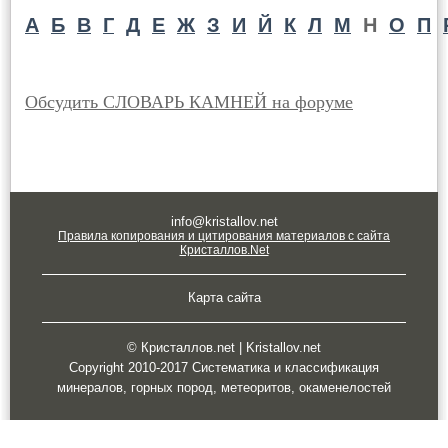
А
Б
В
Г
Д
Е
Ж
З
И
Й
К
Л
М
Н
О
П
Обсудить СЛОВАРЬ КАМНЕЙ на форуме
info@kristallov.net
Правила копирования и цитирования материалов с сайта
Кристаллов.Net
Карта сайта
© Кристаллов.net | Kristallov.net
Copyright 2010-2017 Систематика и классификация
минералов, горных пород, метеоритов, окаменелостей