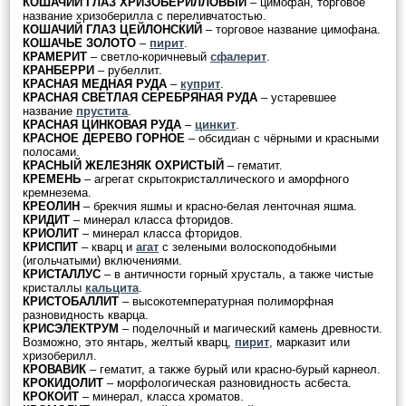
КОШАЧИЙ ГЛАЗ ХРИЗОБЕРИЛЛОВЫЙ
– цимофан, торговое
название хризоберилла с переливчатостью.
КОШАЧИЙ ГЛАЗ ЦЕЙЛОНСКИЙ
– торговое название цимофана.
КОШАЧЬЕ ЗОЛОТО
–
пирит
.
КРАМЕРИТ
– светло-коричневый
сфалерит
.
КРАНБЕРРИ
– рубеллит.
КРАСНАЯ МЕДНАЯ РУДА
–
куприт
.
КРАСНАЯ СВЕТЛАЯ СЕРЕБРЯНАЯ РУДА
– устаревшее
название
прустита
.
КРАСНАЯ ЦИНКОВАЯ РУДА
–
цинкит
.
КРАСНОЕ ДЕРЕВО ГОРНОЕ
– обсидиан с чёрными и красными
полосами.
КРАСНЫЙ ЖЕЛЕЗНЯК ОХРИСТЫЙ
– гематит.
КРЕМЕНЬ
– агрегат скрытокристаллического и аморфного
кремнезема.
КРЕОЛИН
– брекчия яшмы и красно-белая ленточная яшма.
КРИДИТ
– минерал класса фторидов.
КРИОЛИТ
– минерал класса фторидов.
КРИСПИТ
– кварц и
агат
с зелеными волоскоподобными
(игольчатыми) включениями.
КРИСТАЛЛУС
– в античности горный хрусталь, а также чистые
кристаллы
кальцита
.
КРИСТОБАЛЛИТ
– высокотемпературная полиморфная
разновидность кварца.
КРИСЭЛЕКТРУМ
– поделочный и магический камень древности.
Возможно, это янтарь, желтый кварц,
пирит
, марказит или
хризоберилл.
КРОВАВИК
– гематит, а также бурый или красно-бурый карнеол.
КРОКИДОЛИТ
– морфологическая разновидность асбеста.
КРОКОИТ
– минерал, класса хроматов.