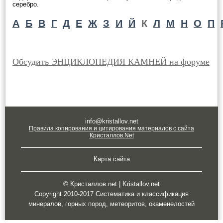
серебро.
А
Б
В
Г
Д
Е
Ж
З
И
Й
К
Л
М
Н
О
П
Обсудить ЭНЦИКЛОПЕДИЯ КАМНЕЙ на форуме
info@kristallov.net
Правила копирования и цитирования материалов с сайта
Кристаллов.Net
Карта сайта
© Кристаллов.net | Kristallov.net
Copyright 2010-2017 Систематика и классификация
минералов, горных пород, метеоритов, окаменелостей