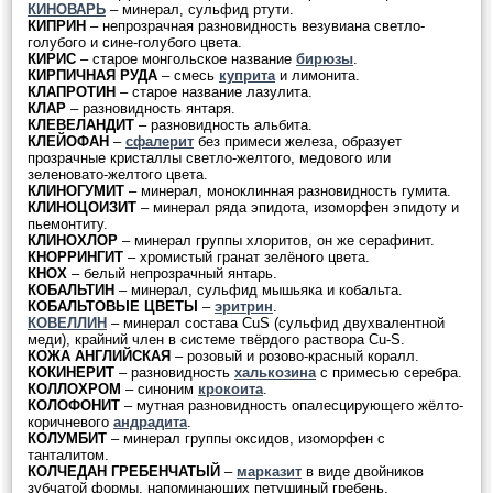
КИНОВАРЬ
– минерал, сульфид ртути.
КИПРИН
– непрозрачная разновидность везувиана светло-
голубого и сине-голубого цвета.
КИРИС
– старое монгольское название
бирюзы
.
КИРПИЧНАЯ РУДА
– смесь
куприта
и лимонита.
КЛАПРОТИН
– старое название лазулита.
КЛАР
– разновидность янтаря.
КЛЕВЕЛАНДИТ
– разновидность альбита.
КЛЕЙОФАН
–
сфалерит
без примеси железа, образует
прозрачные кристаллы светло-желтого, медового или
зеленовато-желтого цвета.
КЛИНОГУМИТ
– минерал, моноклинная разновидность гумита.
КЛИНОЦОИЗИТ
– минерал ряда эпидота, изоморфен эпидоту и
пьемонтиту.
КЛИНОХЛОР
– минерал группы хлоритов, он же серафинит.
КНОРРИНГИТ
– хромистый гранат зелёного цвета.
КНОХ
– белый непрозрачный янтарь.
КОБАЛЬТИН
– минерал, сульфид мышьяка и кобальта.
КОБАЛЬТОВЫЕ ЦВЕТЫ
–
эритрин
.
КОВЕЛЛИН
– минерал состава CuS (сульфид двухвалентной
меди), крайний член в системе твёрдого раствора Cu-S.
КОЖА АНГЛИЙСКАЯ
– розовый и розово-красный коралл.
КОКИНЕРИТ
– разновидность
халькозина
с примесью серебра.
КОЛЛОХРОМ
– синоним
крокоита
.
КОЛОФОНИТ
– мутная разновидность опалесцирующего жёлто-
коричневого
андрадита
.
КОЛУМБИТ
– минерал группы оксидов, изоморфен с
танталитом.
КОЛЧЕДАН ГРЕБЕНЧАТЫЙ
–
марказит
в виде двойников
зубчатой формы, напоминающих петушиный гребень.