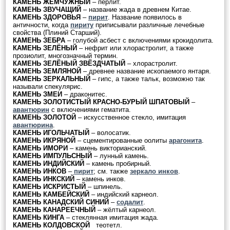
КАМЕНЬ ЖЕМЧУЖНЫЙ
– перлит.
КАМЕНЬ ЗВУЧАЩИЙ
– название жада в древнем Китае.
КАМЕНЬ ЗДОРОВЬЯ
–
пирит
. Название появилось в
античности, когда
пириту
приписывали различные лечебные
свойства (Плиний Старший).
КАМЕНЬ ЗЕБРА
– голубой асбест с включениями крокидолита.
КАМЕНЬ ЗЕЛЁНЫЙ
– нефрит или хлорастролит, а также
прозиолит, многозначный термин.
КАМЕНЬ ЗЕЛЁНЫЙ ЗВЁЗДЧАТЫЙ
– хлорастролит.
КАМЕНЬ ЗЕМЛЯНОЙ
– древнее название ископаемого янтаря.
КАМЕНЬ ЗЕРКАЛЬНЫЙ
– гипс, а также тальк, возможно так
называли спекулярис.
КАМЕНЬ ЗМЕИ
– драконитес.
КАМЕНЬ ЗОЛОТИСТЫЙ КРАСНО-БУРЫЙ ШПАТОВЫЙ
–
авантюрин
с включениями гематита.
КАМЕНЬ ЗОЛОТОЙ
– искусственное стекло, имитация
авантюрина
.
КАМЕНЬ ИГОЛЬЧАТЫЙ
– волосатик.
КАМЕНЬ ИКРЯНОЙ
– сцементированные оолиты
арагонита
.
КАМЕНЬ ИМОРИ
– камень викторианский.
КАМЕНЬ ИМПУЛЬСНЫЙ
– лунный камень.
КАМЕНЬ ИНДИЙСКИЙ
– камень пробирный.
КАМЕНЬ ИНКОВ
–
пирит
; см. также
зеркало инков
.
КАМЕНЬ ИНКСКИЙ
– камень инков.
КАМЕНЬ ИСКРИСТЫЙ
– шпинель.
КАМЕНЬ КАМБЕЙСКИЙ
– индийский карнеол.
КАМЕНЬ КАНАДСКИЙ СИНИЙ
–
содалит
.
КАМЕНЬ КАНАРЕЕЧНЫЙ
– жёлтый карнеол.
КАМЕНЬ КИНГА
– стеклянная имитация жада.
КАМЕНЬ КОЛДОВСКОЙ
теотетл.