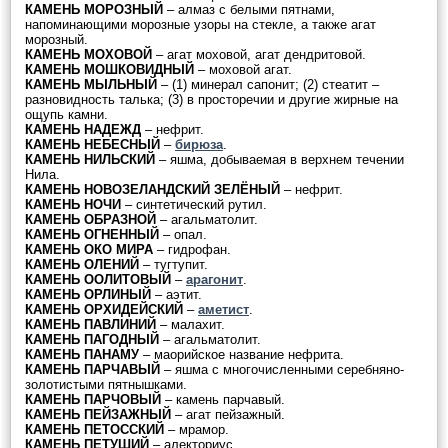
КАМЕНЬ МОРОЗНЫЙ
– алмаз с белыми пятнами,
напоминающими морозные узоры на стекле, а также агат
морозный.
КАМЕНЬ МОХОВОЙ
– агат моховой, агат дендритовой.
КАМЕНЬ МОШКОВИДНЫЙ
– моховой агат.
КАМЕНЬ МЫЛЬНЫЙ
– (1) минерал сапонит; (2) стеатит –
разновидность талька; (3) в просторечии и другие жирные на
ощупь камни.
КАМЕНЬ НАДЕЖД
– нефрит.
КАМЕНЬ НЕБЕСНЫЙ
–
бирюза
.
КАМЕНЬ НИЛЬСКИЙ
– яшма, добываемая в верхнем течении
Нила.
КАМЕНЬ НОВОЗЕЛАНДСКИЙ ЗЕЛЁНЫЙ
– нефрит.
КАМЕНЬ НОЧИ
– синтетический рутил.
КАМЕНЬ ОБРАЗНОЙ
– агальматолит.
КАМЕНЬ ОГНЕННЫЙ
– опал.
КАМЕНЬ ОКО МИРА
– гидрофан.
КАМЕНЬ ОЛЕНИЙ
– тугтупит.
КАМЕНЬ ООЛИТОВЫЙ
–
арагонит
.
КАМЕНЬ ОРЛИНЫЙ
– аэтит.
КАМЕНЬ ОРХИДЕЙСКИЙ
–
аметист
.
КАМЕНЬ ПАВЛИНИЙ
– малахит.
КАМЕНЬ ПАГОДНЫЙ
– агальматолит.
КАМЕНЬ ПАНАМУ
– маорийское название нефрита.
КАМЕНЬ ПАРЧАВЫЙ
– яшма с многочисленными серебняно-
золотистыми пятнышками.
КАМЕНЬ ПАРЧОВЫЙ
– камень парчавый.
КАМЕНЬ ПЕЙЗАЖНЫЙ
– агат пейзажный.
КАМЕНЬ ПЕТОССКИЙ
– мрамор.
КАМЕНЬ ПЕТУШИЙ
– алекториус.