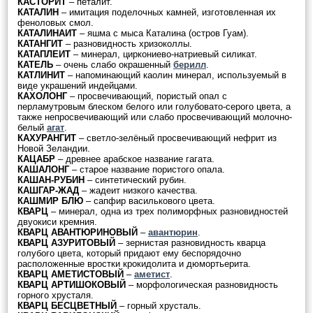
КАСТОРИТ
– петалит.
КАТАЛИН
– имитация поделочных камней, изготовленная их
феноловых смол.
КАТАЛИНАИТ
– яшма с мыса Каталина (остров Гуам).
КАТАНГИТ
– разновидность хризоколлы.
КАТАПЛЕИТ
– минерал, циркониево-натриевый силикат.
КАТЕЛЬ
– очень слабо окрашенный
берилл
.
КАТЛИНИТ
– напоминающий каолин минерал, используемый в
виде украшений индейцами.
КАХОЛОНГ
– просвечивающий, пористый опал с
перламутровым блеском белого или голубовато-серого цвета, а
также непросвечивающий или слабо просвечивающий молочно-
белый
агат
.
КАХУРАНГИТ
– светло-зелёный просвечивающий нефрит из
Новой Зеландии.
КАЦАБР
– древнее арабское название гагата.
КАШАЛОНГ
– старое название пористого опала.
КАШАН-РУБИН
– синтетический рубин.
КАШГАР-ЖАД
– жадеит низкого качества.
КАШМИР БЛЮ
– сапфир василькового цвета.
КВАРЦ
– минерал, одна из трех полиморфных разновидностей
двуокиси кремния.
КВАРЦ АВАНТЮРИНОВЫЙ
–
авантюрин
.
КВАРЦ АЗУРИТОВЫЙ
– зернистая разновидность кварца
голубого цвета, который придают ему беспорядочно
расположенные вростки крокидолита и дюмортьерита.
КВАРЦ АМЕТИСТОВЫЙ
–
аметист
.
КВАРЦ АРТИШОКОВЫЙ
– морфологическая разновидность
горного хрусталя.
КВАРЦ БЕСЦВЕТНЫЙ
– горный хрусталь.