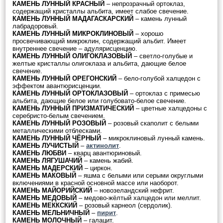
КАМЕНЬ ЛУННЫЙ КРАСНЫЙ
– непрозрачный ортоклаз,
содержащий кристаллы альбита, имеет слабое свечение.
КАМЕНЬ ЛУННЫЙ МАДАГАСКАРСКИЙ
– камень лунный
лабрадоровый.
КАМЕНЬ ЛУННЫЙ МИКРОКЛИНОВЫЙ
– хорошо
просвечивающий микроклин, содержащий альбит. Имеет
внутреннее свечение – адулярисценцию.
КАМЕНЬ ЛУННЫЙ ОЛИГОКЛАЗОВЫЙ
– светло-голубые и
желтые кристаллы олигоклаза и альбита, дающие белое
свечение.
КАМЕНЬ ЛУННЫЙ ОРЕГОНСКИЙ
– бело-голубой халцедон с
эффектом авантюрисценции.
КАМЕНЬ ЛУННЫЙ ОРТОКЛАЗОВЫЙ
– ортоклаз с примесью
альбита, дающие белое или голубовато-белое свечение.
КАМЕНЬ ЛУННЫЙ ПРИЗМАТИЧЕСКИЙ
– цветные халцедоны с
серебристо-белым свечением.
КАМЕНЬ ЛУННЫЙ РОЗОВЫЙ
– розовый скаполит с белыми
металлическими отблесками.
КАМЕНЬ ЛУННЫЙ ЧЁРНЫЙ
– микроклиновый лунный камень.
КАМЕНЬ ЛУЧИСТЫЙ
–
актинолит
.
КАМЕНЬ ЛЮБВИ
– кварц авантюриновый.
КАМЕНЬ ЛЯГУШАЧИЙ
– камень жабий.
КАМЕНЬ МАДЕРСКИЙ
– циркон.
КАМЕНЬ МАКОВЫЙ
– яшма с белыми или серыми округлыми
включениями в красной основной массе или наоборот.
КАМЕНЬ МАЙОРИЙСКИЙ
– новозеландский нефрит.
КАМЕНЬ МЕДОВЫЙ
– медово-жёлтый халцедон или меллит.
КАМЕНЬ МЕККСКИЙ
– розовый карнеол (сердолик).
КАМЕНЬ МЕЛЬНИЧНЫЙ
–
пирит
.
КАМЕНЬ МОЛОЧНЫЙ
– галацит.