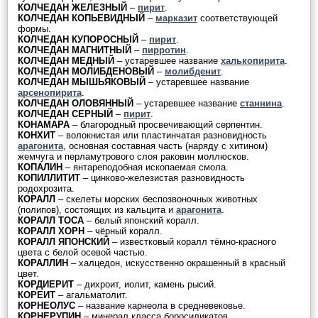
КОЛЧЕДАН ЖЕЛЕЗНЫЙ
–
пирит
.
КОЛЧЕДАН КОПЬЕВИДНЫЙ
–
марказит
соответствующей
формы.
КОЛЧЕДАН КУПОРОСНЫЙ
–
пирит
.
КОЛЧЕДАН МАГНИТНЫЙ
–
пирротин
.
КОЛЧЕДАН МЕДНЫЙ
– устаревшее название
халькопирита
.
КОЛЧЕДАН МОЛИБДЕНОВЫЙ
–
молибденит
.
КОЛЧЕДАН МЫШЬЯКОВЫЙ
– устаревшее название
арсенопирита
.
КОЛЧЕДАН ОЛОВЯННЫЙ
– устаревшее название
станнина
.
КОЛЧЕДАН СЕРНЫЙ
–
пирит
.
КОНАМАРА
– благородный просвечивающий серпентин.
КОНХИТ
– волокнистая или пластинчатая разновидность
арагонита
, основная составная часть (наряду с хитином)
жемчуга и перламутрового слоя раковин моллюсков.
КОПАЛИН
– янтареподобная ископаемая смола.
КОПИЛЛИТИТ
– цинково-железистая разновидность
родохрозита.
КОРАЛЛ
– скелеты морских беспозвоночных животных
(полипов), состоящих из кальцита и
арагонита
.
КОРАЛЛ ТОСА
– белый японский коралл.
КОРАЛЛ ХОРН
– чёрный коралл.
КОРАЛЛ ЯПОНСКИЙ
– известковый коралл тёмно-красного
цвета с белой осевой частью.
КОРАЛЛИН
– халцедон, искусственно окрашенный в красный
цвет.
КОРДИЕРИТ
– дихроит, иолит, камень рысий.
КОРЕИТ
– агальматолит.
КОРНЕОЛУС
– название карнеола в средневековье.
КОРНЕРУПИН
– минерал класса боросиликатов.