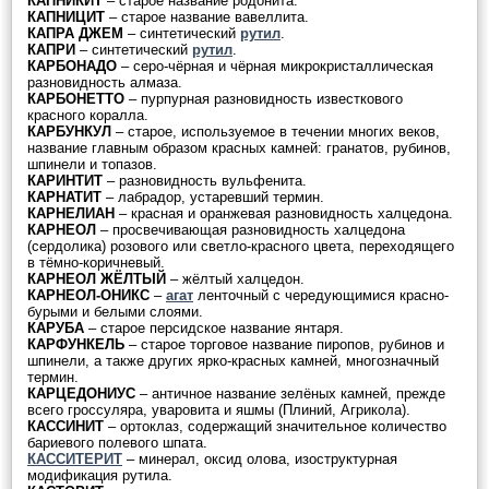
КАПНИКИТ
– старое название родонита.
КАПНИЦИТ
– старое название вавеллита.
КАПРА ДЖЕМ
– синтетический
рутил
.
КАПРИ
– синтетический
рутил
.
КАРБОНАДО
– серо-чёрная и чёрная микрокристаллическая
разновидность алмаза.
КАРБОНЕТТО
– пурпурная разновидность известкового
красного коралла.
КАРБУНКУЛ
– старое, используемое в течении многих веков,
название главным образом красных камней: гранатов, рубинов,
шпинели и топазов.
КАРИНТИТ
– разновидность вульфенита.
КАРНАТИТ
– лабрадор, устаревший термин.
КАРНЕЛИАН
– красная и оранжевая разновидность халцедона.
КАРНЕОЛ
– просвечивающая разновидность халцедона
(сердолика) розового или светло-красного цвета, переходящего
в тёмно-коричневый.
КАРНЕОЛ ЖЁЛТЫЙ
– жёлтый халцедон.
КАРНЕОЛ-ОНИКС
–
агат
ленточный с чередующимися красно-
бурыми и белыми слоями.
КАРУБА
– старое персидское название янтаря.
КАРФУНКЕЛЬ
– старое торговое название пиропов, рубинов и
шпинели, а также других ярко-красных камней, многозначный
термин.
КАРЦЕДОНИУС
– античное название зелёных камней, прежде
всего гроссуляра, уваровита и яшмы (Плиний, Агрикола).
КАССИНИТ
– ортоклаз, содержащий значительное количество
бариевого полевого шпата.
КАССИТЕРИТ
– минерал, оксид олова, изоструктурная
модификация рутила.