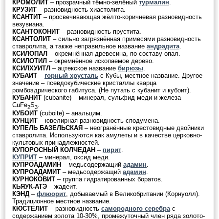
КРОМОЛИТ
– прозрачный тёмно-зелёный
турмалин
.
КРУЗИТ
– разновидность хиастолита.
КСАНТИТ
– просвечивающая жёлто-коричневая разновидность
везувиана.
КСАНТОКОНИТ
– разновидность прустита.
КСАНТОЛИТ
– сильно загрязнённая примесями разновидность
ставролита, а также неправильное название
андрадита
.
КСИЛОПАЛ
– окремнённая древесина, по составу опал.
КСИЛОТИЛ
– окремнённое ископаемое дерево.
КСИЛХУИТЛ
– ацтекское название
бирюзы
.
КУБАИТ
–
горный хрусталь
с Кубы, местное название. Другое
значение – псевдокубические кристаллы кварца
ромбоэдрического габитуса. (Не путать с кубанит и кубоит).
КУБАНИТ
(сubanite) – минерал, сульфид меди и железа
CuFe
S
.
2
3
КУБОИТ
(cuboite) – анальцим.
КУНЦИТ
– ювелирная разновидность сподумена.
КУПЕЛЬ БАЗЕЛЬСКАЯ
– неогранённые крестовидные двойники
ставролита. Используются как амулеты и в качестве церковно-
культовых принадлежностей.
КУПОРОСНЫЙ КОЛЧЕДАН
–
пирит
.
КУПРИТ
– минерал, оксид меди.
КУПРОАДАМИН
– медьсодержащий
адамин
.
КУПРОАДАМИТ
– медьсодержащий
адамин
.
КУРНОКОВИТ
– группа гидратированных боратов.
КЬЯУК-АТЭ
– жадеит.
КЭНД
–
флюорит
, добываемый в Великобритании (Корнуолл).
Традиционное местное название.
КЮСТЕЛИТ
– разновидность
самородного серебра
с
содержанием золота 10-30%, промежуточный член ряда золото-