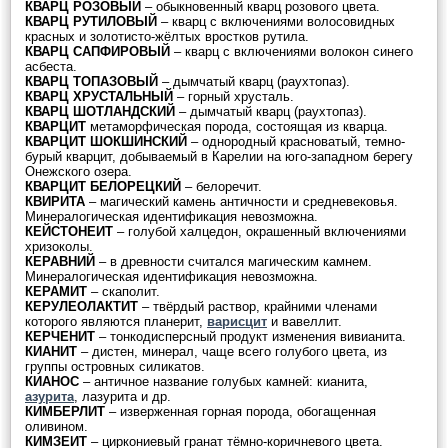
КВАРЦ РОЗОВЫЙ
– обыкновенный кварц розового цвета.
КВАРЦ РУТИЛОВЫЙ
– кварц с включениями волосовидных
красных и золотисто-жёлтых вростков рутила.
КВАРЦ САПФИРОВЫЙ
– кварц с включениями волокон синего
асбеста.
КВАРЦ ТОПАЗОВЫЙ
– дымчатый кварц (раухтопаз).
КВАРЦ ХРУСТАЛЬНЫЙ
– горный хрусталь.
КВАРЦ ШОТЛАНДСКИЙ
– дымчатый кварц (раухтопаз).
КВАРЦИТ
метаморфическая порода, состоящая из кварца.
КВАРЦИТ ШОКШИНСКИЙ
– однородный красноватый, темно-
бурый кварцит, добываемый в Карелии на юго-западном берегу
Онежского озера.
КВАРЦИТ БЕЛОРЕЦКИЙ
– белоречит.
КВИРИТА
– магический камень античности и средневековья.
Минералогическая идентификация невозможна.
КЕЙСТОНЕИТ
– голубой халцедон, окрашенный включениями
хризоколы.
КЕРАВНИЙ
– в древности считался магическим камнем.
Минералогическая идентификация невозможна.
КЕРАМИТ
– скаполит.
КЕРУЛЕОЛАКТИТ
– твёрдый раствор, крайними членами
которого являются планерит,
варисцит
и вавеллит.
КЕРЧЕНИТ
– тонкодисперсный продукт изменения вивианита.
КИАНИТ
– дистен, минерал, чаще всего голубого цвета, из
группы островных силикатов.
КИАНОС
– античное название голубых камней: кианита,
азурита
, лазурита и др.
КИМБЕРЛИТ
– изверженная горная порода, обогащенная
оливином.
КИМЗЕИТ
– циркониевый гранат тёмно-коричневого цвета.