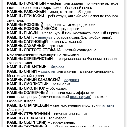
КАМЕНЬ ПОЧЕЧНЫЙ
– нефрит или жадеит, по мнению ацтеков,
являлся хорошим лекарством от болезней почек.
КАМЕНЬ РАДУЖНЫЙ
– ирис, а также лабродор.
КАМЕНЬ РЕЙНСКИЙ
– рейнстоун, английское название горного
хрусталя.
КАМЕНЬ РОЗОВЫЙ
– родонит, а также родохрозит.
КАМЕНЬ РОЗОВЫЙ ИНКОВ
– родохрозит.
КАМЕНЬ РЫСИЙ
– жёлто-бурый или желтовато-красный циркон.
КАМЕНЬ САРК
–
аметист
с острова Сарк (Великобритания).
КАМЕНЬ САТИНОВЫЙ
– камень атласный.
КАМЕНЬ САХАРНЫЙ
– датолит.
КАМЕНЬ СВЯТОГО СТЕФАНА
– белый халцедон с
многочисленными красными пятнышками.
КАМЕНЬ СЕРЕБРИСТЫЙ
– традиционное во Франции название
лунного камня.
КАМЕНЬ СИНАЙСКИЙ
–
бирюза
.
КАМЕНЬ СИНИЙ
–
содалит
или лазурит, а также халькантит.
Многозначный термин.
КАМЕНЬ СИНИЙ КАНАДСКИЙ
–
содалит
.
КАМЕНЬ СМОЛИСТЫЙ
– ретиналит.
КАМЕНЬ СМОЛЯНОЙ
– обсидиан.
КАМЕНЬ СОЛНЕЧНЫЙ
– плагиоклаз с эффектом
авантюрисценции (полевошпатовый
авантюрин
), а также
название янтаря.
КАМЕНЬ СПАРЖЕВЫЙ
– светло-зеленый тирольский
апатит
(Австрия).
КАМЕНЬ СТЕКЛЯННЫЙ
– аксинит или гиалит.
КАМЕНЬ СТЕФАНОВ
– гелиотроп.
КАМЕНЬ СЬЕРРСКИЙ
– серра-камень.
КАМЕНЬ ТАУСИННЫЙ
– лабрадор или сероватый сапфир.