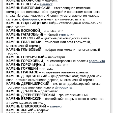
КАМЕНЬ БУХАРСКИЙ
– лазурит.
КАМЕНЬ ВЕНЕРЫ
–
аметист
.
КАМЕНЬ ВИКТОРИАНСКИЙ
– стекловидная имитация
самоцвета с волокнистой структурой и эффектом кошачьего
глаза. Изготавливается в Японии путем сплавления кварца,
кальцита,
флюорита
, магнезита и полевого шпата.
КАМЕНЬ ВОДНЫЙ (ВОДЯНОЙ)
– стекловидный ортоклаз или
опал гиалит.
КАМЕНЬ ВОСКОВОЙ
– агальматолит.
КАМЕНЬ ГАГАТОВ(ЫЙ)
– чёрный
турмалин
.
КАМЕНЬ ГИПСОВЫЙ
– цветные разновидности гипса.
КАМЕНЬ ГЛАЗЧАТЫЙ
– томсонит или агат глазчатый,
многозначный термин.
КАМЕНЬ ГЛЫБОВЫЙ
– нефрит или меланит, многозначный
термин.
КАМЕНЬ ГОЛУБИЧНЫЙ
– перистерит.
КАМЕНЬ ГОРОХОВЫЙ
– сцементированные оолиты
арагонита
.
КАМЕНЬ ГОРОЧИЧНЫЙ
– агальматолит.
КАМЕНЬ ГОРЯЩИЙ
– янтарь.
КАМЕНЬ ГРАНАТОВ
– устаревшее название граната.
КАМЕНЬ ДЕНДРИТОВЫЙ
– дендритовый агат, халцедон или
опал, а также окаменелое дерево, многозначный термин.
КАМЕНЬ ДЕРБИШИРСКИЙ
– см. шпат дербиширский, также
торговое название ювелирного
флюорита
.
КАМЕНЬ ДРАКОНА
– драконитес.
КАМЕНЬ ДРЕВНЕЕВРЕЙСКИЙ
– гранит письменный.
КАМЕНЬ ЕВРЕЙСКИЙ
– балтийский янтарь высокого качества,
а также юдаикус ляпис.
КАМЕНЬ ЕПИСКОПСКИЙ
–
аметист
.
КАМЕНЬ ЖАБИЙ
– ботракс.