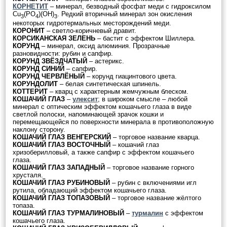
КОРНЕТИТ
– минерал, безводный фосфат меди с гидроксилом
Cu
(PO
)(OH)
. Редкий вторичный минерал зон окисления
3
4
3
некоторых гидротермальных месторождений меди.
КОРОНИТ
– светло-коричневый дравит.
КОРСИКАНСКАЯ ЗЕЛЕНЬ
– бастит с эффектом Шиллера.
КОРУНД
– минерал, оксид алюминия. Прозрачные
разновидности: рубин и сапфир.
КОРУНД ЗВЁЗДЧАТЫЙ
– астерикс.
КОРУНД СИНИЙ
– сапфир.
КОРУНД ЧЕРВЛЁНЫЙ
– корунд гиацинтового цвета.
КОРУНДОЛИТ
– белая синтетическая шпинель.
КОТТЕРИТ
– кварц с характерным жемчужным блеском.
КОШАЧИЙ ГЛАЗ
–
улексит
; в широком смысле – любой
минерал с оптическим эффектом кошачьего глаза в виде
светлой полоски, напоминающей зрачок кошки и
перемещающейся по поверхности минерала в противоположную
наклону сторону.
КОШАЧИЙ ГЛАЗ ВЕНГЕРСКИЙ
– торговое название кварца.
КОШАЧИЙ ГЛАЗ ВОСТОЧНЫЙ
– кошачий глаз
хризоберилловый, а также сапфир с эффектом кошачьего
глаза.
КОШАЧИЙ ГЛАЗ ЗАПАДНЫЙ
– торговое название горного
хрусталя.
КОШАЧИЙ ГЛАЗ РУБИНОВЫЙ
– рубин с включениями игл
рутила, обладающий эффектом кошачьего глаза.
КОШАЧИЙ ГЛАЗ ТОПАЗОВЫЙ
– торговое название жёлтого
топаза.
КОШАЧИЙ ГЛАЗ ТУРМАЛИНОВЫЙ
–
турмалин
с эффектом
кошачьего глаза.