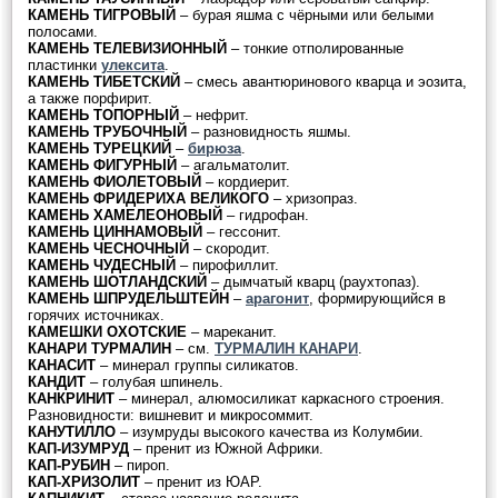
КАМЕНЬ ТИГРОВЫЙ
– бурая яшма с чёрными или белыми
полосами.
КАМЕНЬ ТЕЛЕВИЗИОННЫЙ
– тонкие отполированные
пластинки
улексита
.
КАМЕНЬ ТИБЕТСКИЙ
– смесь авантюринового кварца и эозита,
а также порфирит.
КАМЕНЬ ТОПОРНЫЙ
– нефрит.
КАМЕНЬ ТРУБОЧНЫЙ
– разновидность яшмы.
КАМЕНЬ ТУРЕЦКИЙ
–
бирюза
.
КАМЕНЬ ФИГУРНЫЙ
– агальматолит.
КАМЕНЬ ФИОЛЕТОВЫЙ
– кордиерит.
КАМЕНЬ ФРИДЕРИХА ВЕЛИКОГО
– хризопраз.
КАМЕНЬ ХАМЕЛЕОНОВЫЙ
– гидрофан.
КАМЕНЬ ЦИННАМОВЫЙ
– гессонит.
КАМЕНЬ ЧЕСНОЧНЫЙ
– скородит.
КАМЕНЬ ЧУДЕСНЫЙ
– пирофиллит.
КАМЕНЬ ШОТЛАНДСКИЙ
– дымчатый кварц (раухтопаз).
КАМЕНЬ ШПРУДЕЛЬШТЕЙН
–
арагонит
, формирующийся в
горячих источниках.
КАМЕШКИ ОХОТСКИЕ
– мареканит.
КАНАРИ ТУРМАЛИН
– см.
ТУРМАЛИН КАНАРИ
.
КАНАСИТ
– минерал группы силикатов.
КАНДИТ
– голубая шпинель.
КАНКРИНИТ
– минерал, алюмосиликат каркасного строения.
Разновидности: вишневит и микросоммит.
КАНУТИЛЛО
– изумруды высокого качества из Колумбии.
КАП-ИЗУМРУД
– пренит из Южной Африки.
КАП-РУБИН
– пироп.
КАП-ХРИЗОЛИТ
– пренит из ЮАР.