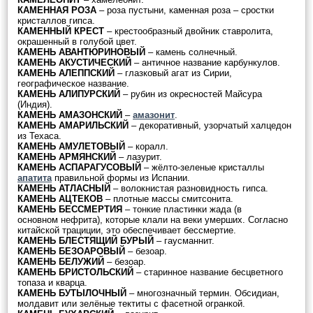
КАМЕННАЯ РОЗА
– роза пустыни, каменная роза – сростки
кристаллов гипса.
КАМЕННЫЙ КРЕСТ
– крестообразный двойник ставролита,
окрашенный в голубой цвет.
КАМЕНЬ АВАНТЮРИНОВЫЙ
– камень солнечный.
КАМЕНЬ АКУСТИЧЕСКИЙ
– античное название карбункулов.
КАМЕНЬ АЛЕППСКИЙ
– глазковый агат из Сирии,
географическое название.
КАМЕНЬ АЛИПУРСКИЙ
– рубин из окресностей Майсура
(Индия).
КАМЕНЬ АМАЗОНСКИЙ
–
амазонит
.
КАМЕНЬ АМАРИЛЬСКИЙ
– декоративный, узорчатый халцедон
из Техаса.
КАМЕНЬ АМУЛЕТОВЫЙ
– коралл.
КАМЕНЬ АРМЯНСКИЙ
– лазурит.
КАМЕНЬ АСПАРАГУСОВЫЙ
– жёлто-зеленые кристаллы
апатита
правильной формы из Испании.
КАМЕНЬ АТЛАСНЫЙ
– волокнистая разновидность гипса.
КАМЕНЬ АЦТЕКОВ
– плотные массы смитсонита.
КАМЕНЬ БЕССМЕРТИЯ
– тонкие пластинки жада (в
основном нефрита), которые клали на веки умерших. Согласно
китайской трациции, это обеспечивает бессмертие.
КАМЕНЬ БЛЕСТЯЩИЙ БУРЫЙ
– гаусманнит.
КАМЕНЬ БЕЗОАРОВЫЙ
– безоар.
КАМЕНЬ БЕЛУЖИЙ
– безоар.
КАМЕНЬ БРИСТОЛЬСКИЙ
– старинное название бесцветного
топаза и кварца.
КАМЕНЬ БУТЫЛОЧНЫЙ
– многозначный термин. Обсидиан,
молдавит или зелёные тектиты с фасетной огранкой.