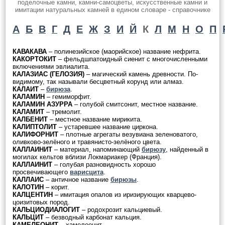
поделочные камни, камни-самоцветы, искусственные камни и
имитации натуральных камней в едином словаре - справочнике
А
Б
В
Г
Д
Е
Ж
З
И
Й
К
Л
М
Н
О
П
КАВАКАВА
– полинезийское (маорийское) название нефрита.
КАКОРТОКИТ
– фельдшпатоидный сиенит с многочисленными
включениями эвлиалита.
КАЛАЗИАС (ГЕЛОЗИЯ)
– магический камень древности. По-
видимому, так называли бесцветный корунд или алмаз.
КАЛАИТ
–
бирюза
.
КАЛАМИН
– гемиморфит.
КАЛАМИН АЗУРРА
– голубой смитсонит, местное название.
КАЛАМИТ
– тремолит.
КАЛБЕНИТ
– местное название мирикита.
КАЛИПТОЛИТ
– устаревшее название циркона.
КАЛИФОРНИТ
– плотные агрегаты везувиана зеленоватого,
оливково-зелёного и травянисто-зелёного цвета.
КАЛЛАИНИТ
– материал, напоминающий
бирюзу
, найденный в
могилах кельтов вблизи Локмариакер (Франция).
КАЛЛАИНИТ
– голубая разновидность хорошо
просвечивающего
варисцита
.
КАЛЛАИС
– античное название
бирюзы
.
КАЛОТИН
– корит.
КАЛЦЕНТИН
– имитация опалов из иризирующих кварцево-
цоизитовых пород.
КАЛЬЦИОДИАЛОГИТ
– родохрозит кальциевый.
КАЛЬЦИТ
– безводный карбонат кальция.
КАМЕЛЕОНИТ
– хамелеонит.