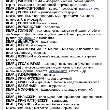
КВАРЦ ВАВИЛОНСКИЙ
– морфологическая разновидность
горного хрусталя со ступенчатой формой кристаллов.
КВАРЦ ВАРИСЦИТОВЫЙ
– кварц, "проросший"
варисцитом
.
КВАРЦ ВОЛОСАТИК
– разновидность кварца с
многочисленными волосоподобными вростками, см. кварц
рутиловый, игольчатый.
КВАРЦ ВОЛОСЯНОЙ
– волосатик.
КВАРЦ ВОЛОСИСТЫЙ
– волосатик.
КВАРЦ ГОЛУБОЙ
– разновидность кварца от бледно-голубого
до бледного фиолетово-голубого цвета. Цвет придают вростки
рутила,
турмалина
и магнетита.
КВАРЦ ДЫМЧАТЫЙ
– раухтопаз.
КВАРЦ ЖЁЛТЫЙ
– цитрин.
КВАРЦ ЖИЛКОВАТЫЙ
– обыкновенный кварц с параллельно-
прожилковатым строением.
КВАРЦ ЖИРНЫЙ
– обычный кварц, отличающийся жирным
блеском.
КВАРЦ ИГОЛЬЧАТЫЙ
– разновидность кварца (обычно горного
хрусталя) с многочисленными иголочками или волосками
включений рутила, асбеста,
актинолита
, гётита и др.
КВАРЦ ИЗУМРУДНЫЙ
– празем.
КВАРЦ ИРИЗИРУЮЩИЙ
– кварц радужный.
КВАРЦ КРАСНЫЙ
– кремень с высоким содержанием железа.
КВАРЦ ЛАЗУРНЫЙ
– кварц азуритовый.
КВАРЦ МОЛОЧНЫЙ
– разновидность кварца с молочной
окраской.
КВАРЦ НИЛЬСКИЙ
– серо-бурая или коричневая шаровая яшма.
КВАРЦ ПРИЗМАТИЧЕСКИЙ
– кордиерит.
КВАРЦ РАДУЖНЫЙ
– чистый бесцветный кварц с
многочисленными микротрещинами и иризацией.