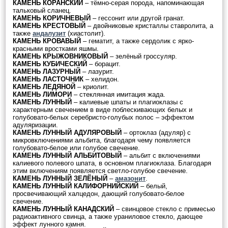
КАМЕНЬ КОРАНСКИЙ
– тёмно-серая порода, напоминающая
тальковый сланец.
КАМЕНЬ КОРИЧНЕВЫЙ
– гессонит или другой гранат.
КАМЕНЬ КРЕСТОВЫЙ
– двойниковые кристаллы ставролита, а
также
андалузит
(хиастолит).
КАМЕНЬ КРОВАВЫЙ
– гематит, а также сердолик с ярко-
красными вростками яшмы.
КАМЕНЬ КРЫЖОВНИКОВЫЙ
– зелёный гроссуляр.
КАМЕНЬ КУБИЧЕСКИЙ
– борацит.
КАМЕНЬ ЛАЗУРНЫЙ
– лазурит.
КАМЕНЬ ЛАСТОЧНИК
– хелидон.
КАМЕНЬ ЛЕДЯНОЙ
– криолит.
КАМЕНЬ ЛИМОРИ
– стеклянная имитация жада.
КАМЕНЬ ЛУННЫЙ
– калиевые шпаты и плагиоклазы с
характерным свечением в виде поблескивающих белых и
голубовато-белых серебристо-голубых полос – эффектом
адуляризации.
КАМЕНЬ ЛУННЫЙ АДУЛЯРОВЫЙ
– ортоклаз (адуляр) с
микровключениями альбита, благодаря чему появляется
голубовато-белое или голубое свечение.
КАМЕНЬ ЛУННЫЙ АЛЬБИТОВЫЙ
– альбит с включениями
калиевого полевого шпата, в основном плагиоклаза. Благодаря
этим включениям появляется светло-голубое свечение.
КАМЕНЬ ЛУННЫЙ ЗЕЛЁНЫЙ
–
амазонит
.
КАМЕНЬ ЛУННЫЙ КАЛИФОРНИЙСКИЙ
– белый,
просвечивающий халцедон, дающий голубовато-белое
свечение.
КАМЕНЬ ЛУННЫЙ КАНАДСКИЙ
– свинцовое стекло с примесью
радиоактивного свинца, а также ураниловое стекло, дающее
эффект лунного камня.