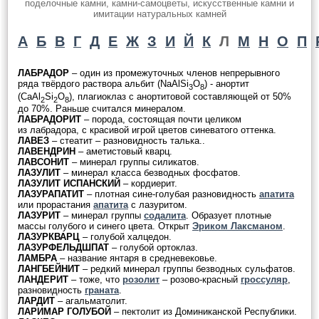
поделочные камни, камни-самоцветы, искусственные камни и
имитации натуральных камней
А
Б
В
Г
Д
Е
Ж
З
И
Й
К
Л
М
Н
О
П
ЛАБРАДОР
– один из промежуточных членов непрерывного
ряда твёрдого раствора альбит (NaAlSi
O
) - анортит
3
8
(CaAl
Si
O
), плагиоклаз с анортитовой составляющей от 50%
2
2
8
до 70%. Раньше считался минералом.
ЛАБРАДОРИТ
– порода, состоящая почти целиком
из лабрадора, с красивой игрой цветов синеватого оттенка.
ЛАВЕЗ
– стеатит – разновидность талька..
ЛАВЕНДРИН
– аметистовый кварц.
ЛАВСОНИТ
– минерал группы силикатов.
ЛАЗУЛИТ
– минерал класса безводных фосфатов.
ЛАЗУЛИТ ИСПАНСКИЙ
– кордиерит.
ЛАЗУРАПАТИТ
– плотная сине-голубая разновидность
апатита
или прорастания
апатита
с лазуритом.
ЛАЗУРИТ
– минерал группы
содалита
. Образует плотные
массы голубого и синего цвета. Открыт
Эриком Лаксманом
.
ЛАЗУРКВАРЦ
– голубой халцедон.
ЛАЗУРФЕЛЬДШПАТ
– голубой ортоклаз.
ЛАМБРА
– название янтаря в средневековье.
ЛАНГБЕЙНИТ
– редкий минерал группы безводных сульфатов.
ЛАНДЕРИТ
– тоже, что
розолит
– розово-красный
гроссуляр
,
разновидность
граната
.
ЛАРДИТ
– агальматолит.
ЛАРИМАР ГОЛУБОЙ
– пектолит из Доминиканской Республики.