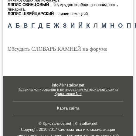
имитирующая ляпис-лазурь.
ЛЯПИС СВИНЦОВЫЙ
– изумрудно-зелёная разновидность
линарита.
ЛЯПИС ШВЕЙЦАРСКИЙ
– ляпис немецкий.
А
Б
В
Г
Д
Е
Ж
З
И
Й
К
Л
М
Н
О
П
Обсудить СЛОВАРЬ КАМНЕЙ на форуме
info@kristallov.net
Правила копирования и цитирования материалов с сайта
Кристаллов.Net
Карта сайта
© Кристаллов.net | Kristallov.net
Copyright 2010-2017 Систематика и классификация
минералов, горных пород, метеоритов, окаменелостей