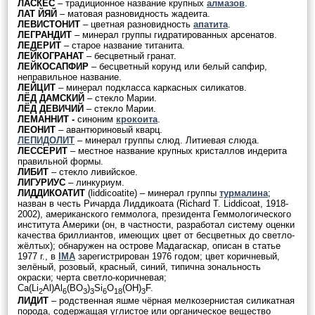
ЛАСКЕС
– традиционное название крупных
алмазов
.
ЛАТ ЙЯЙ
– матовая разновидность жадеита.
ЛЕВИСТОНИТ
– цветная разновидность
апатита
.
ЛЕГРАНДИТ
– минерал группы гидратированных арсенатов.
ЛЕДЕРИТ
– старое название титанита.
ЛЕЙКОГРАНАТ
– бесцветный гранат.
ЛЕЙКОСАПФИР
– бесцветный корунд или белый сапфир,
неправильное название.
ЛЕЙЦИТ
– минерал подкласса каркасных силикатов.
ЛЁД ДАМСКИЙ
– стекло Марии.
ЛЁД ДЕВИЧИЙ
– стекло Марии.
ЛЕМАННИТ -
синоним
крокоита
.
ЛЕОНИТ
– авантюриновый кварц.
ЛЕПИДОЛИТ
– минерал группы слюд. Литиевая слюда.
ЛЕССЕРИТ
– местное название крупных кристаллов индерита
правильной формы.
ЛИБИТ
– стекло ливийское.
ЛИГУРИУС
– линкуриум.
ЛИДДИКОАТИТ
(liddicoatite) – минерал группы
турмалина
;
назван в честь Ричарда Лиддикоата (Richard T. Liddicoat, 1918-
2002), американского геммолога, президента Геммологического
института Америки (он, в частности, разработал систему оценки
качества бриллиантов, имеющих цвет от бесцветных до светло-
жёлтых); обнаружен на острове Мадагаскар, описан в статье
1977 г., в
IMA
зарегистрирован 1976 годом; цвет коричневый,
зелёный, розовый, красный, синий, типична зональность
окраски; черта светло-коричневая;
Ca(Li
Al)Al
(BO
)
Si
O
(OH)
F.
2
6
3
3
6
18
3
ЛИДИТ
– родственная яшме чёрная мелкозернистая силикатная
порода, содержащая углистое или органическое вещество