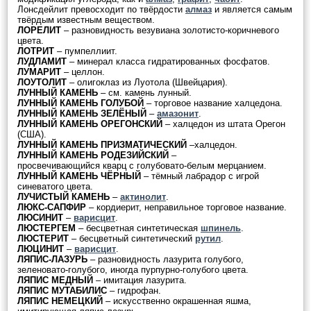
Лонсдейлит превосходит по твёрдости
алмаз
и является самым
твёрдым известным веществом.
ЛОРЕЛИТ
– разновидность везувиана золотисто-коричневого
цвета.
ЛОТРИТ
– пумпеллиит.
ЛУДЛАМИТ
– минерал класса гидратированных фосфатов.
ЛУМАРИТ
– целлон.
ЛОУТОЛИТ
– олигоклаз из Луотола (Швейцария).
ЛУННЫЙ КАМЕНЬ
– см. камень лунный.
ЛУННЫЙ КАМЕНЬ ГОЛУБОЙ
– торговое название халцедона.
ЛУННЫЙ КАМЕНЬ ЗЕЛЁНЫЙ
–
амазонит
.
ЛУННЫЙ КАМЕНЬ ОРЕГОНСКИЙ
– халцедон из штата Орегон
(США).
ЛУННЫЙ КАМЕНЬ ПРИЗМАТИЧЕСКИЙ
–халцедон.
ЛУННЫЙ КАМЕНЬ РОДЕЗИЙСКИЙ
–
просвечивающийся кварц с голубовато-белым мерцанием.
ЛУННЫЙ КАМЕНЬ ЧЁРНЫЙ
– тёмный лабрадор с игрой
синеватого цвета.
ЛУЧИСТЫЙ КАМЕНЬ
–
актинолит
.
ЛЮКС-САПФИР
– кордиерит, неправильное торговое название.
ЛЮСИНИТ
–
варисцит
.
ЛЮСТЕРГЕМ
– бесцветная синтетическая
шпинель
.
ЛЮСТЕРИТ
– бесцветный синтетический
рутил
.
ЛЮЦИНИТ
–
варисцит
.
ЛЯПИС-ЛАЗУРЬ
– разновидность лазурита голубого,
зеленовато-голубого, иногда пурпурно-голубого цвета.
ЛЯПИС МЕДНЫЙ
– имитация лазурита.
ЛЯПИС МУТАБИЛИС
– гидрофан.
ЛЯПИС НЕМЕЦКИЙ
– искусственно окрашенная яшма,