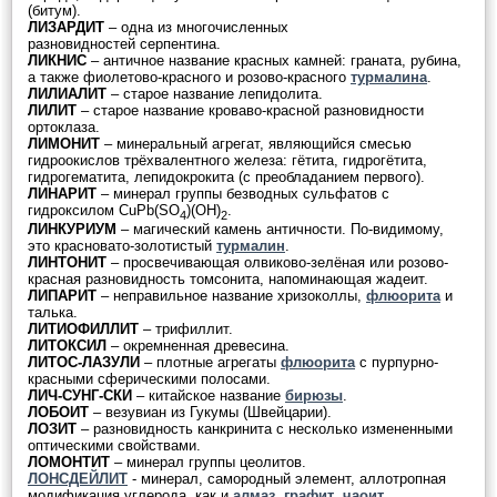
(битум).
ЛИЗАРДИТ
– одна из многочисленных
разновидностей серпентина.
ЛИКНИС
– античное название красных камней: граната, рубина,
а также фиолетово-красного и розово-красного
турмалина
.
ЛИЛИАЛИТ
– старое название лепидолита.
ЛИЛИТ
– старое название кроваво-красной разновидности
ортоклаза.
ЛИМОНИТ
– минеральный агрегат, являющийся смесью
гидроокислов трёхвалентного железа: гётита, гидрогётита,
гидрогематита, лепидокрокита (с преобладанием первого).
ЛИНАРИТ
– минерал группы безводных сульфатов с
гидроксилом CuPb(SO
)(OH)
.
4
2
ЛИНКУРИУМ
– магический камень античности. По-видимому,
это красновато-золотистый
турмалин
.
ЛИНТОНИТ
– просвечивающая олвиково-зелёная или розово-
красная разновидность томсонита, напоминающая жадеит.
ЛИПАРИТ
– неправильное название хризоколлы,
флюорита
и
талька.
ЛИТИОФИЛЛИТ
– трифиллит.
ЛИТОКСИЛ
– окремненная древесина.
ЛИТОС-ЛАЗУЛИ
– плотные агрегаты
флюорита
с пурпурно-
красными сферическими полосами.
ЛИЧ-СУНГ-СКИ
– китайское название
бирюзы
.
ЛОБОИТ
– везувиан из Гукумы (Швейцарии).
ЛОЗИТ
– разновидность канкринита с несколько измененными
оптическими свойствами.
ЛОМОНТИТ
– минерал группы цеолитов.
ЛОНСДЕЙЛИТ
- минерал, самородный элемент, аллотропная
модификация углерода, как и
алмаз
,
графит
,
чаоит
.