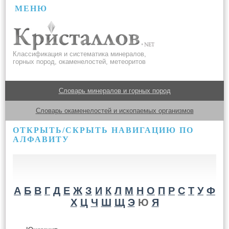
МЕНЮ
Классификация и систематика минералов,
горных пород, окаменелостей, метеоритов
Словарь минералов и горных пород
Словарь окаменелостей и ископаемых организмов
ОТКРЫТЬ/СКРЫТЬ НАВИГАЦИЮ ПО
АЛФАВИТУ
А
Б
В
Г
Д
Е
Ж
З
И
К
Л
М
Н
О
П
Р
С
Т
У
Ф
Х
Ц
Ч
Ш
Щ
Э
Ю
Я