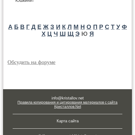
Юшкинит
А
Б
В
Г
Д
Е
Ж
З
И
К
Л
М
Н
О
П
Р
С
Т
У
Ф
Х
Ц
Ч
Ш
Щ
Э
Ю
Я
Обсудить на форуме
info@kristallov.net
Правила копирования и цитирования материалов с сайта
Кристаллов.Net
Карта сайта