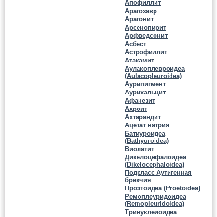
Апофиллит
Арагозавр
Арагонит
Арсенопирит
Арфведсонит
Асбест
Астрофиллит
Атакамит
Аулакоплевроидеа
(Aulacopleuroidea)
Аурипигмент
Аурихальцит
Афанезит
Ахроит
Ахтарандит
Ацетат натрия
Батиуроидеа
(Bathyuroidea)
Виолатит
Дикелоцефалоидеа
(Dikelocephaloidea)
Подкласс Аутигенная
брекчия
Проэтоидеа (Proetoidea)
Ремоплеуридоидеа
(Remopleuridoidea)
Тринуклеиоидеа