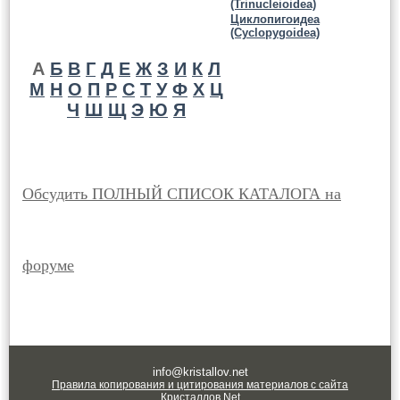
(Trinucleioidea)
Циклопигоидеа
(Cyclopygoidea)
А
Б
В
Г
Д
Е
Ж
З
И
К
Л
М
Н
О
П
Р
С
Т
У
Ф
Х
Ц
Ч
Ш
Щ
Э
Ю
Я
Обсудить ПОЛНЫЙ СПИСОК КАТАЛОГА на
форуме
info@kristallov.net
Правила копирования и цитирования материалов с сайта
Кристаллов.Net