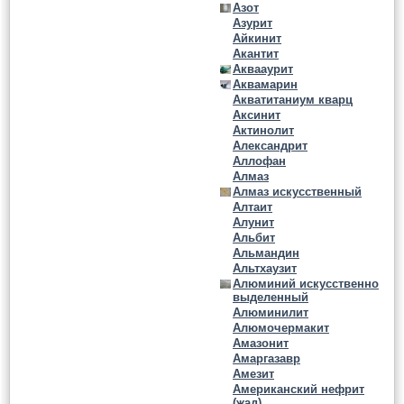
Азот
Азурит
Айкинит
Акантит
Аквааурит
Аквамарин
Акватитаниум кварц
Аксинит
Актинолит
Александрит
Аллофан
Алмаз
Алмаз искусственный
Алтаит
Алунит
Альбит
Альмандин
Альтхаузит
Алюминий искусственно
выделенный
Алюминилит
Алюмочермакит
Амазонит
Амаргазавр
Амезит
Американский нефрит
(жад)