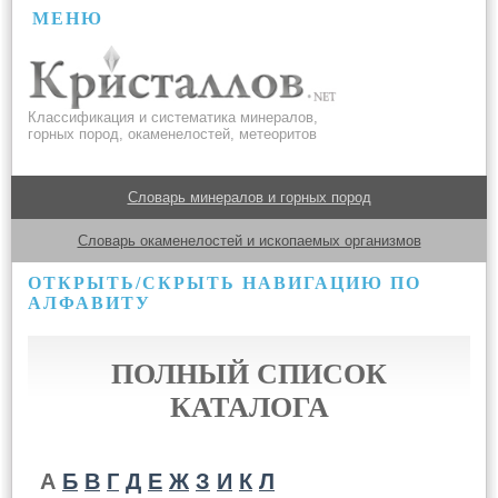
МЕНЮ
Классификация и систематика минералов,
горных пород, окаменелостей, метеоритов
Словарь минералов и горных пород
Словарь окаменелостей и ископаемых организмов
ОТКРЫТЬ/СКРЫТЬ НАВИГАЦИЮ ПО
АЛФАВИТУ
ПОЛНЫЙ СПИСОК
КАТАЛОГА
А
Б
В
Г
Д
Е
Ж
З
И
К
Л