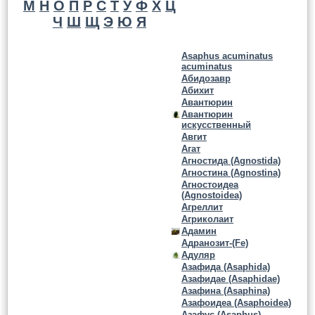
М
Н
О
П
Р
С
Т
У
Ф
Х
Ц
Ч
Ш
Щ
Э
Ю
Я
Asaphus acuminatus
acuminatus
Абидозавр
Абихит
Авантюрин
Авантюрин
искусственный
Авгит
Агат
Агностида (Agnostida)
Агностина (Agnostina)
Агностоидеа
(Agnostoidea)
Агреллит
Агриколаит
Адамин
Адранозит-(Fe)
Адуляр
Азафида (Asaphida)
Азафидае (Asaphidae)
Азафина (Asaphina)
Азафоидеа (Asaphoidea)
Азафус (Asaphus)