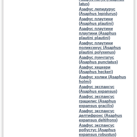
latus)
Азафус лепидурус
(Asaphus lepidurus)
Азафус плаутини
(Asaphus plautini)
Азафус плаутини
плаутини (Asaphus
plautini plautini)
Азафус плаутини
поликсенус (Asaphus
plautini polyxenus)
Азафус пунчтатус
(Asaphus punctatus)
Азафус хецкери
(Asaphus heckeri)
Азафус холми (Asaphus
holmi)
Азафус экспансус
(Asaphus expansus)
Азафус экспансус
грацилис (Asaphus
expansus gracilis)
Азафус экспансус
делтифронс (Asaphus
expansus deltifrons)
Азафус экспансус
робустус (Asaphus
expansus robustus)