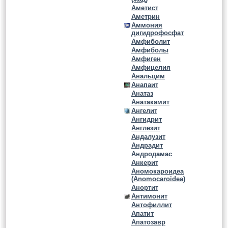
Аметист
Аметрин
Аммония
дигидрофосфат
Амфиболит
Амфиболы
Амфиген
Амфицелия
Анальцим
Анапаит
Анатаз
Анатакамит
Ангелит
Ангидрит
Англезит
Андалузит
Андрадит
Андродамас
Анкерит
Аномокароидеа
(Anomocaroidea)
Анортит
Антимонит
Антофиллит
Апатит
Апатозавр