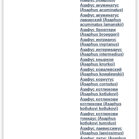
Азафус акуминатус
(Asaphus acuminatus)
Азафус акуминатус
ламанский (Asaphus
acuminatus lamanskii)
Азафус броеггери
(Asaphus broeggeri)
Азафус ингрианус
(Asaphus ingrianus)
Азафус интермедиус
(Asaphus intermedius)
Азафус кныркои
(Asaphus knyrkoi)
Азафус ковалевский
(Asaphus kowalewskii)
Азафус корнутус
(Asaphus cornutus)
Азафус котлюкови
(Asaphus kotlukovi)
Азафус котлюкови
котлюкови (Asaphus
kotlukovi kotlukovi)
Азафус котлюкови
тумидус (Asaphus
kotlukovi tumidus)
Азафус лаевиссимус
(Asaphus laevissimus)
Азафус латус (Asaphus