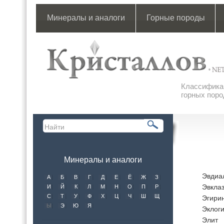
Минералы и аналоги
Горные породы
Классификац
горных поро
Минералы и аналоги
Эвдиа
А
Б
В
Г
Д
Е
Ё
Ж
З
Эвкла
И
Й
К
Л
М
Н
О
П
Р
С
Т
У
Ф
Х
Ц
Ч
Ш
Щ
Эгири
Ы
Э
Ю
Я
Эклоги
Элит