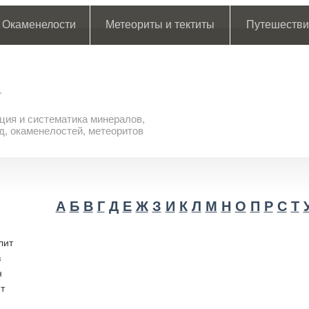
Окаменелости
Метеориты и тектиты
Путешестви
ия и систематика минералов,
д, окаменелостей, метеоритов
А
Б
В
Г
Д
Е
Ж
З
И
К
Л
М
Н
О
П
Р
С
Т
лит
з
н
т