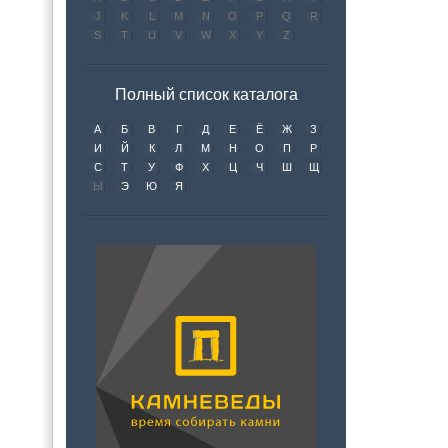
J
K
L
M
N
O
P
Q
R
S
T
U
V
W
X
Y
Z
Полный список каталога
А
Б
В
Г
Д
Е
Ё
Ж
З
И
Й
К
Л
М
Н
О
П
Р
С
Т
У
Ф
Х
Ц
Ч
Ш
Щ
Ы
Э
Ю
Я