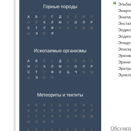
Эльба
Горные породы
Энарг
Энигм
А
Б
В
Г
Д
Е
Ё
Ж
З
И
Й
К
Л
М
Н
О
П
Р
Энста
С
Т
У
Ф
Х
Ц
Ч
Ш
Щ
Эодиск
Ы
Э
Ю
Я
Эодисц
Эпидо
Эписе
Ископаемые организмы
Эренв
А
Б
В
Г
Д
Е
Ё
Ж
З
Эрини
И
Й
К
Л
М
Н
О
П
Р
Эритр
С
Т
У
Ф
Х
Ц
Ч
Ш
Щ
Эухел
Ы
Э
Ю
Я
Метеориты и тектиты
А
Б
В
Г
Д
Е
Ё
Ж
З
И
Й
К
Л
М
Н
О
П
Р
С
Т
У
Ф
Х
Ц
Ч
Ш
Щ
Ы
Э
Ю
Я
Обсудит
A
B
C
D
E
F
G
H
I