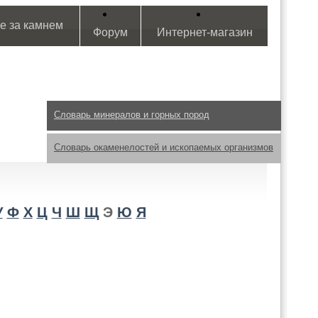
е за камнем
Форум
Интернет-магазин
Словарь минералов и горных пород
Словарь окаменелостей и ископаемых организмов
У
Ф
Х
Ц
Ч
Ш
Щ
Э
Ю
Я