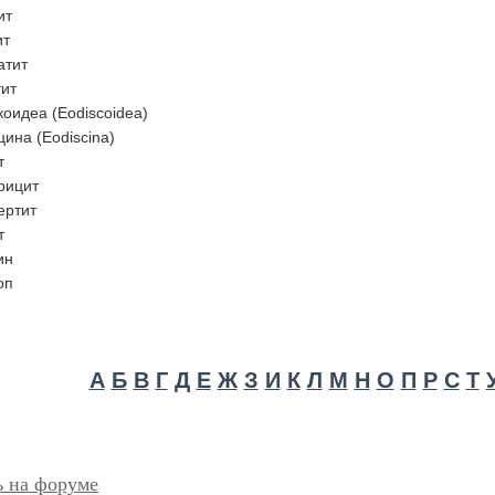
ит
ит
атит
тит
оидеа (Eodiscoidea)
ина (Eodiscina)
т
рицит
ертит
т
ин
оп
А
Б
В
Г
Д
Е
Ж
З
И
К
Л
М
Н
О
П
Р
С
Т
ь на форуме