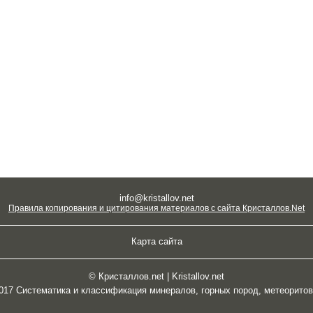
info@kristallov.net
Правила копирования и цитирования материалов с сайта Кристаллов.Net
Карта сайта
© Кристаллов.net | Kristallov.net
2017 Систематика и классификация минералов, горных пород, метеорито