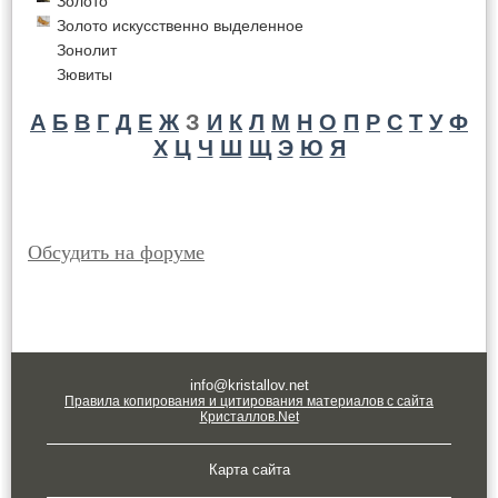
Золото
Золото искусственно выделенное
Зонолит
Зювиты
А
Б
В
Г
Д
Е
Ж
З
И
К
Л
М
Н
О
П
Р
С
Т
У
Ф
Х
Ц
Ч
Ш
Щ
Э
Ю
Я
Обсудить на форуме
info@kristallov.net
Правила копирования и цитирования материалов с сайта
Кристаллов.Net
Карта сайта