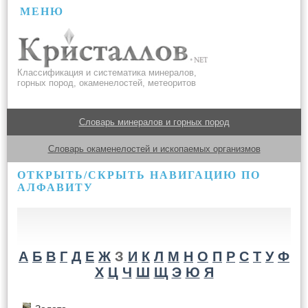
МЕНЮ
Классификация и систематика минералов,
горных пород, окаменелостей, метеоритов
Словарь минералов и горных пород
Словарь окаменелостей и ископаемых организмов
ОТКРЫТЬ/СКРЫТЬ НАВИГАЦИЮ ПО
АЛФАВИТУ
А
Б
В
Г
Д
Е
Ж
З
И
К
Л
М
Н
О
П
Р
С
Т
У
Ф
Х
Ц
Ч
Ш
Щ
Э
Ю
Я