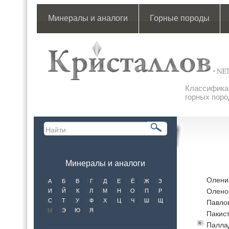
Минералы и аналоги
Горные породы
Классификац
горных поро
Минералы и аналоги
Оленин
А
Б
В
Г
Д
Е
Ё
Ж
З
Оленои
И
Й
К
Л
М
Н
О
П
Р
С
Т
У
Ф
Х
Ц
Ч
Ш
Щ
Павло
Ы
Э
Ю
Я
Пакис
Палла