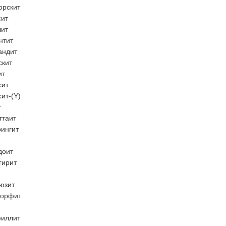
орскит
сит
лит
нтит
андит
скит
ит
сит
ит-(Y)
т
ттаит
рингит
доит
гирит
юзит
орфит
иллит