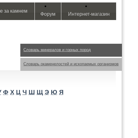
е за камнем
Форум
Интернет-магазин
Словарь минералов и горных пород
Словарь окаменелостей и ископаемых организмов
У
Ф
Х
Ц
Ч
Ш
Щ
Э
Ю
Я