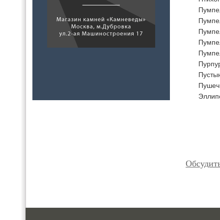
Пумпе
Пумпе
Пумпе
Пумпе
Пумпе
Пурпу
Пусты
Пушеч
Эллипс
Обсудит