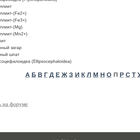
ллиит
ллиит-(Fe2+)
ллиит-(Fe3+)
ллиит-(Mg)
ллиит-(Mn2+)
рит
нный загар
ный шпат
оцефалоидеа (Ellipsocephaloidea)
А
Б
В
Г
Д
Е
Ж
З
И
К
Л
М
Н
О
П
Р
С
Т
ь на форуме