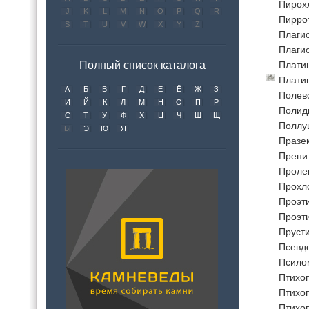
Пирох
J
K
L
M
N
O
P
Q
R
Пирро
S
T
U
V
W
X
Y
Z
Плаги
Плаги
Полный список каталога
Плати
Плати
А
Б
В
Г
Д
Е
Ё
Ж
З
Полев
И
Й
К
Л
М
Н
О
П
Р
Полид
С
Т
У
Ф
Х
Ц
Ч
Ш
Щ
Поллу
Ы
Э
Ю
Я
Празе
Прени
Проле
Прохл
Проэти
Проэти
Пруст
Псевд
Псило
Птихоп
Птихоп
Птихоп