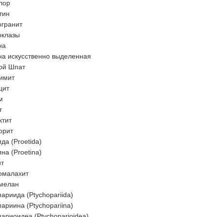
лор
тин
огранит
оклазы
на
на искусственно выделенная
ой Шпат
имит
цит
м
т
ктит
орит
да (Proetida)
на (Proetina)
ит
омалахит
мелан
ариида (Ptychopariida)
ариина (Ptychopariina)
ариоидеа (Ptychoparioidea)