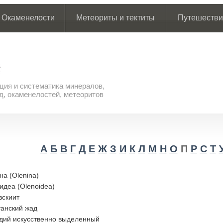
Окаменелости
Метеориты и тектиты
Путешестви
ия и систематика минералов,
д, окаменелостей, метеоритов
А
Б
В
Г
Д
Е
Ж
З
И
К
Л
М
Н
О
П
Р
С
Т
а (Olenina)
деа (Olenoidea)
вскиит
танский жад
дий искусственно выделенный