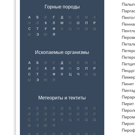
Палыг
Горные породы
Парга
Пекто
А
Б
В
Г
Д
Е
Ё
Ж
З
И
Й
К
Л
М
Н
О
П
Р
Пенна
С
Т
У
Ф
Х
Ц
Ч
Ш
Щ
Пентл
Ы
Э
Ю
Я
Перов
Петал
Петер
Ископаемые организмы
Петерс
А
Б
В
Г
Д
Е
Ё
Ж
З
Петци
И
Й
К
Л
М
Н
О
П
Р
Пеццо
С
Т
У
Ф
Х
Ц
Ч
Ш
Щ
Пикке
Ы
Э
Ю
Я
Пинит
Пинта
Пирар
Метеориты и тектиты
Пирит
А
Б
В
Г
Д
Е
Ё
Ж
З
Пирол
И
Й
К
Л
М
Н
О
П
Р
Пиром
С
Т
У
Ф
Х
Ц
Ч
Ш
Щ
Пироп
Ы
Э
Ю
Я
Пироф
A
B
C
D
E
F
G
H
I