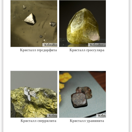
Кристалл герсдорфита
Кристалл гроссуляра
Кристалл сперрилита
Кристалл уранинита