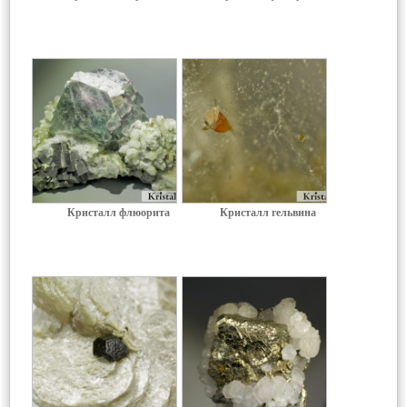
Кристалл флюорита
Кристалл гельвина