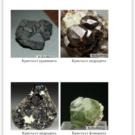
Кристалл уранинита
Кристалл андрадита
Кристалл андрадита
Кристалл флюорита