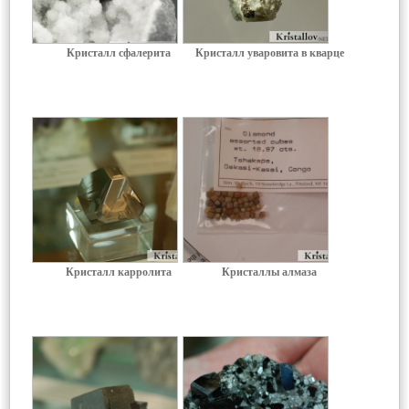
Кристалл сфалерита
Кристалл уваровита в кварце
Кристалл карролита
Кристаллы алмаза